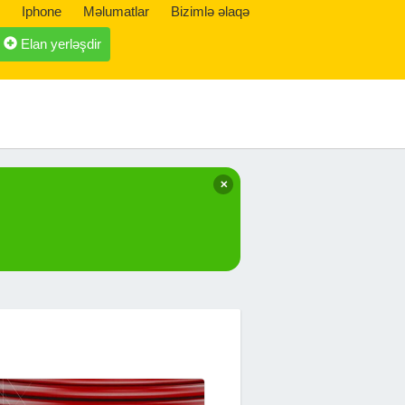
Iphone
Məlumatlar
Bizimlə əlaqə
Elan yerləşdir
✕