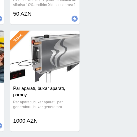
Avtomatika üzrə Peşəkar Xidmətlər İlk
sifarişə 10% endirim Xidmət sonrası 1
ay tam zəmanət 24/7 əlaqə imkanı
50 AZN
Generator, transformator və yüksək
gərginlikli elektrik şəbəkələri
Şirkət
Par aparatı, buxar aparatı,
parnoy
Par aparatı, buxar aparatı, par
generatoru, buxar generatoru .
1000 AZN