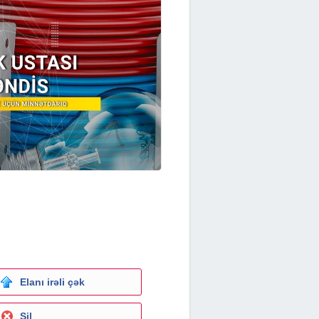
Elanı irəli çək
Sil