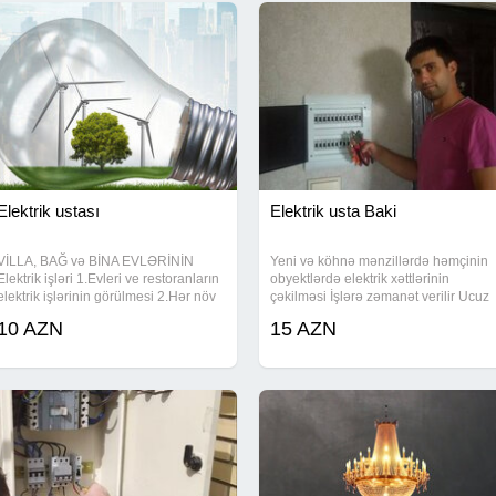
Elektrik ustası
Elektrik usta Baki
VİLLA, BAĞ və BİNA EVLƏRİNİN
Yeni və köhnə mənzillərdə həmçinin
Elektrik işləri 1.Evleri ve restoranların
obyektlərdə elektrik xəttlərinin
elektrik işlərinin görülmesi 2.Hər növ
çəkilməsi İşlərə zəmanət verilir Ucuz
Lüstürlərin quraşdırılması 3.Razetka
və münasib qiymətlərlə Bakı və ətraf
10 AZN
15 AZN
ve vkluçatellerin quraşdırılması
ərazilərə çıxış var Əlaqə nömrəsi və
4.Vavien sistemlərin yığılması 5.
WhatsApp aktivdir