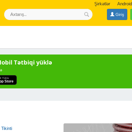
Şirkətlər
Android
Giriş
bil Tətbiqi yüklə
də
di Yüklə
pp Store
Tikinti