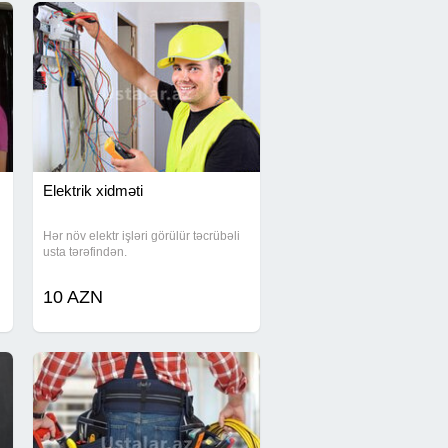
Elektrik xidməti
Hər növ elektr işləri görülür təcrübəli
usta tərəfindən.
10 AZN