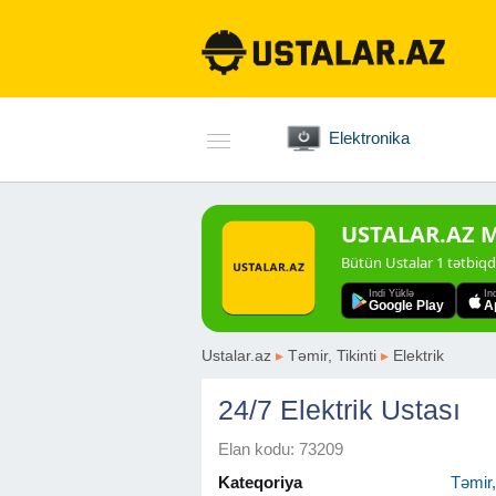
Elektronika
USTALAR.AZ Mo
Bütün Ustalar 1 tətbiq
Indi Yüklə
In
Google Play
A
Ustalar.az
▸
Təmir, Tikinti
▸
Elektrik
24/7 Elektrik Ustası
Elan kodu: 73209
Kateqoriya
Təmir, 