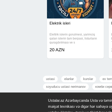
"Nerimanov elektrik xidmeti"
"Sebail elektrik xidmeti"
Elektrik isleri
Eleltrik islerin gorulmesi, yarimciq
qalan islerin tam berpasi, listurların
quraşdırılması ve s
20 AZN
ustasi
elanlar
kurslar
ev tem
soyuducu ustasi nerimanov
комби сер
Ustalar.az Azərbaycanda Usta və təmir x
məişət texnikası və digər hər sahəyə uy