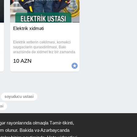
Elektrik xidməti
Elektrik xetlerin cəkilməsi, koməkci
saygaclarin qurasdirilmasi, Bakı
ə
ərazisində də xidmet tez bir zamanda
gosterilir. korobkaralarin
10 AZN
qurasdirilmasi, sitin yigilmasi. Heyet
evlerin bina evlerin sifirdan elektrik
isin
soyuducu ustasi
si
ər rayonlarında olmaqla Təmir-tikinti,
qdim olunur. Bakida və Azərbaycanda