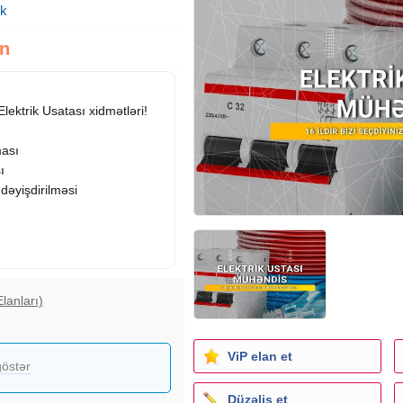
ik
zn
Elektrik Usatası xidmətləri!
ması
ı
 dəyişdirilməsi
lanları)
ş
ası
ViP elan et
östər
Düzəliş et