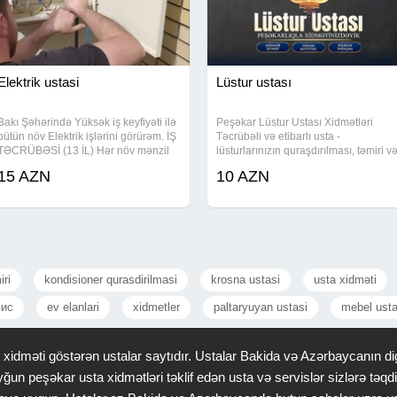
Elektrik ustasi
Lüstur ustası
Bakı Şəhərində Yüksək iş keyfiyəti ilə
Peşəkar Lüstur Ustası Xidmətləri
bütün növ Elektrik işlərini görürəm. İŞ
Təcrübəli və etibarlı usta -
TƏCRÜBƏSİ (13 İL) Hər növ mənzil
lüsturlarınızın quraşdırılması, təmiri v
və tikililərdə professional ustalıqla
təmizlənməsi üçün peşəkar xidmət.
15 AZN
10 AZN
elektrik işlərini təqdim edib zəmanət
Hər növ lüstur - klassik, modern,
verirəm. İNSTAGRAM SƏYFƏMƏ
kristal və dekorativ modellərin
peşəkar montajı
iri
kondisioner qurasdirilmasi
krosna ustasi
usta xidməti
вис
ev elanlari
xidmetler
paltaryuyan ustasi
mebel usta
idməti göstərən ustalar saytıdır. Ustalar Bakida və Azərbaycanın dig
ğun peşəkar usta xidmətləri təklif edən usta və servislər sizlərə tə