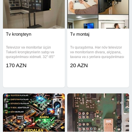
Tv kronşteyn
Tv montaj
Televizor və monitorlar üçün
Tv quraşdırma. Hər növ televizor
Təkərli kronşteynlərin satışı və
və monitorların divara, alçipana,
quraşdırılması xidməti. 32"-85"
tavana və.s yerlərə quraşdırılması
dyum(inch)tv və monitorlara
xidməti.100% Zəmanət verilir.
170 AZN
20 AZN
quraşdırmaq mümkündür.Görülən
Satışda hər növ tv asılqan
işə və məhsula zəmanət
var.32"-97"inch ölçüyə qədər.
verilir.Satışda televizor üçün
(Hərəkətli və