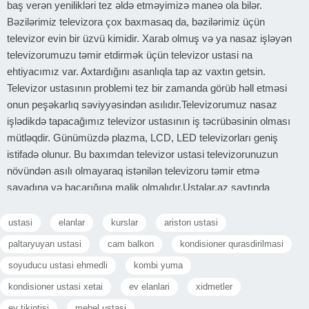
baş verən yenilikləri tez əldə etməyimizə maneə ola bilər.
Bəzilərimiz televizora çox baxmasaq da, bəzilərimiz üçün
televizor evin bir üzvü kimidir. Xarab olmuş və ya nasaz işləyən
televizorumuzu təmir etdirmək üçün televizor ustasi na
ehtiyacımız var. Axtardığını asanlıqla tap az vaxtın getsin.
Televizor ustasının problemi tez bir zamanda görüb həll etməsi
onun peşəkarlıq səviyyəsindən asılıdır.Televizorumuz nasaz
işlədikdə tapacağımız televizor ustasının iş təcrübəsinin olması
mütləqdir. Günümüzdə plazma, LCD, LED televizorları geniş
istifadə olunur. Bu baxımdan televizor ustasi televizorunuzun
növündən asılı olmayaraq istənilən televizoru təmir etmə
savadına və bacarığına malik olmalıdır.Ustalar.az saytında
televizor ustasi bölməsindən bütün televizor ustalarına baxa və
müqayisə nəticəsində uyğun olan televizor ustasi ilə əlaqə
ustasi
elanlar
kurslar
ariston ustasi
saxlaya bilərsiniz.
paltaryuyan ustasi
cam balkon
kondisioner qurasdirilmasi
Televizor ustası qiymeti ilə maraqlananlar bizə müraciət etsinlər.
soyuducu ustasi ehmedli
kombi yuma
Elanlarda televizor ustası qiymetleri qeyd olunub. Ucuz qiymete
televizor ustası xidmeti üçün bizə müraciət etməyiniz tövsiyə
kondisioner ustasi xetai
ev elanlari
xidmetler
olunur.
ev tikintisi
mebel ustasi