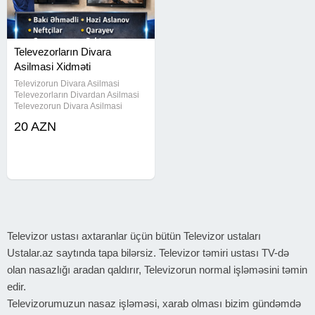
Televezorların Divara
Asilmasi Xidməti
Televizorun Divara Asilmasi
Televezorların Divardan Asilmasi
Televezorun Divara Asilmasi
Televizorlarin Divardan Asilmasi
20 AZN
Televizorlarin Divara Montaji
Krosnu Ustasi Əhmədli Krosnu
Ustasi Əhmədli Krosnu Ustasi
Həzi
Televizor ustası axtaranlar üçün bütün Televizor ustaları
Ustalar.az saytında tapa bilərsiz. Televizor təmiri ustası TV-də
olan nasazlığı aradan qaldırır, Televizorun normal işləməsini təmin
edir.
Televizorumuzun nasaz işləməsi, xarab olması bizim gündəmdə