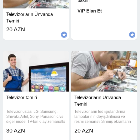
baxılır
ViP Elan Et
Televizorların Ünvanda
Təmiri
20 AZN
Televizor təmiri
Televizorların Ünvanda
Təmiri
Televizor ustasi LG, Samsung,
Televizorların led işıqlandırma
Shivaki, Artel, Sony, Panasonic və
lampalarının dəyişdirilməsi və
digər model TV-ləri 6 ay zəmanətlə
rəsmi zəmanəti Sınmış ekranların
təmir edirik. Təmir servis
dəyişdirilməsi, yenisi ilə əvəz
30 AZN
20 AZN
mərkəzində olunur. Müştərinin
olunması Su ilə təmas olaraq
istəyi ilə TV-ni ünvandan götürüb
xarab olmuş televizor ekranlarının