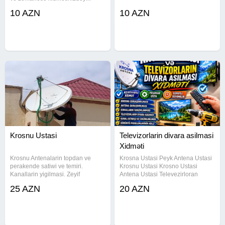
buyurun müraciət edə bilərsiz
10 AZN
10 AZN
Krosnu Ustasi
Televizorlarin divara asilmasi
Xidməti
Krosnu Antenalarin topdan ve
Krosna Ustasi Peyk Antena Ustasi
perakende satiwi ve temiri.
Krosnu Ustasi Krosno Ustasi
Kanallarin yigilmasi. Zeyif
Antena Ustasi Televezirloran
siqnallarin berpasi. LnB elave
Divardan Asilmasi Xidməti
25 AZN
20 AZN
edilmesi.
Televizorun Divara Montaji
Əhmədli Həzi Aslanov Xalqalar
dostluğu Neftçilər Qarayev
Bakıxanov