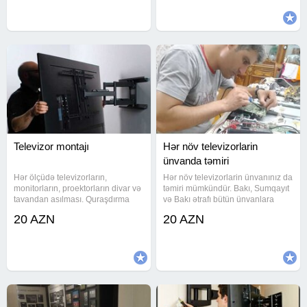
təmirdən sonra ünvana
təmiri Xətt düşmüş
Televizor montajı
Hər növ televizorlarin
ünvanda təmiri
Hər ölçüdə televizorların,
Hər növ televizorlarin ünvanınız da
monitorların, proektorların divar və
təmiri mümkündür. Bakı, Sumqayıt
tavandan asılması. Quraşdırma
və Bakı ətrafı bütün ünvanlara
təcrübəli ustalar tərəfindən olunur.
gəlirik. 12 illik iş təcrübəm var.
20 AZN
20 AZN
Zəhmət haqqı televizorun
Görülən işə rəsmi zəmanət (
ölçüsünə və TV sayına görə
qarantiya ) verilir. Münasib qiymət
dəyişə bilər. Satışda hər
və yüksək