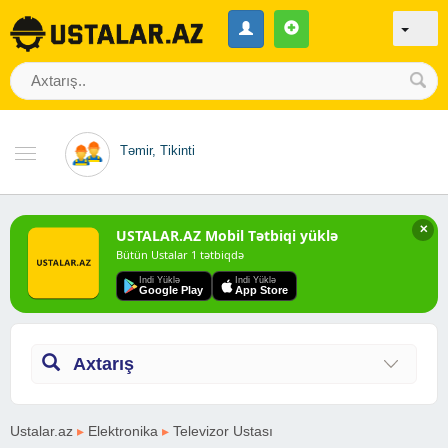
Təmir, Tikinti
✕
USTALAR.AZ Mobil Tətbiqi yüklə
Bütün Ustalar 1 tətbiqdə
Indi Yüklə
Indi Yüklə
Google Play
App Store
Axtarış
Ustalar.az
▸
Elektronika
▸
Televizor Ustası