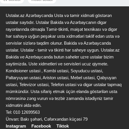
Televizor ustası müxtəlif marka və modellərdə olan televizorların
diaqnostika və təmiri ilə məşğul olan texniki mütəxəssisdir. Bu
Ustalar.az Azərbaycanda Usta və təmir xidməti göstərən
peşə sahibi əsasən ekran problemləri, səs sistemində nasazlıq,
ustalar saytıdır. Ustalar Bakida və Azərbaycanın digər
elektron komponentlərin zədələnməsi kimi texniki xətaların
rayonlarında olmaqla Təmir-tikinti, məişət texnikası və digər
aradan qaldırılmasını həyata keçirir. Smart TV-lərdə proqram
hər sahəyə uyğun peşəkar usta xidmətləri təklif edən usta və
təminatı ilə bağlı donmalar, internet bağlantısı və tətbiq
servislər sizlərə təqdim olunur. Bakida və Azərbaycanda
problemlərini də həll edir. Televizor ustaları həmçinin ana platanın,
ustalar. Ustalar - təmir və tikinti hər saheye uygun. Ustalar.az
enerji bloklarının və LED panelinin təmir və ya dəyişdirilməsi üzrə
Bakida ve Azerbaycanda butun saheler uzre ustalar bizim
ixtisaslaşırlar. Bəzi hallarda ustalar evə gələrək yerində xidmət
saytimizda. Uste xidmetleri ve servisleri ucuz qiymete.
göstərirlər ki, bu da müştərilərə rahatlıq yaradır. Onlar texniki
Kondisioner ustasi , Kombi ustasi, Soyuducu ustasi,
nasazlıqların səbəbini dəqiq müəyyən edir və qənaətcil həll yolları
Paltaryuyan ustasi, Ariston ustasi, Mebel ustasi, Qabyuyan
təklif edirlər. Peşəkar televizor ustası cihazın təhlükəsiz və
ustasi, Televizor ustasi, Telefon ustasi və digər ustalar tapmaq
uzunömürlü işləməsini təmin edir. Bu sahədə təcrübə, düzgün
mümkündür. Usta sifariş etmək üçün elanda göstərilən usta
diaqnoz və keyfiyyətli ehtiyat hissələri uğurlu təmirin əsas
nömrəsinə zəng vurun və tezbir zamanda istədiyniz təmir
şərtləridir.
xidmətini əldə edin.
Ən çox qarşılaşılan televizor problemləri
Tel: 010 12699563
Televizor ustalarının qarşılaşdıqları problemlər bir neçə əsas
Ünvan: Bakı şəhəri, Cəfərxəndan küçəsi 79
kateqoriyaya bölünür. Əsas səbəblər texniki komponent
Instagram
Facebook
Tiktok