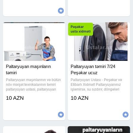
Hazırdılar.Bizdə Fasilə Və İstirahət
zemanet verilir. En ucuz
Günləri Olmur.!Sizə Uyğun
Qiymetlerle
Paltaryuyan maşınların
Paltaryuyan təmiri 7/24
təmiri
Peşəkar ucuz
Paltaryuyan maşınlarının və bütün
Paltaryuyan Ustası - Peşəkar və
növ məişət texnikalarının təmiri
Etibarlı Xidmət! Paltaryuyanınız
paltaryuyan ustasi, paltaryuyan
işləmirsə, su sızdırır, döngələri
temiri, paltaryuyan servis,
qırılıb və ya hər hansı texniki
10 AZN
10 AZN
paltaryuyan masin ustasi baku,
problemi varsa, peşəkar ustamız
paltaryuyan masin ustasi,
dərhal müdaxilə edir. Biz bütün
paltaryuyan ustasi baki, paltar
növ paltaryuyanların -