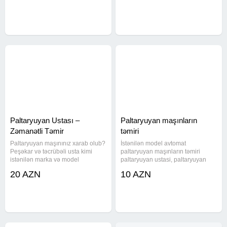
ustası, paltaryuyan servisi,
paltaryuyan masin ustasi,
paltaryuyan masin ustasi, paltar
paltaryuyan ustasi baki, paltar
Paltaryuyan Ustası –
Paltaryuyan maşınların
Zəmanətli Təmir
təmiri
Paltaryuyan maşınınız xarab olub?
İstənilən model avtomat
Peşəkar və təcrübəli usta kimi
paltaryuyan maşınların təmiri
istənilən marka və model
paltaryuyan ustasi, paltaryuyan
paltaryuyanların təmirini və
temiri, paltaryuyan servis,
20 AZN
10 AZN
diaqnostikasını həyata keçirirəm.
paltaryuyan masin ustasi baku,
Sürətli və keyfiyyətli xidmət
paltaryuyan masin ustasi,
göstərirəm. Orijinal ehtiyat
paltaryuyan ustasi baki, paltar
yuyan ustasi,