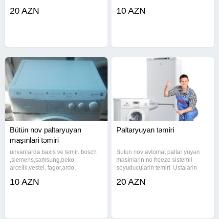
qiymətlə və peşəkarcasına təmiri.
стиральных машин в баку
20 AZN
10 AZN
Münasib qiymətlə paltaryuyanlarin
ремонт стиральных Ремонт
təmiri və quraşdırılması. Bakı və
стиральных машин Paltaryuyan
Sumqayıt şəhərində
Maşınların Qabyuyan ustasi
Qabyuyan temiri TƏMİRİ
Paltaryuyan
Bütün nov paltaryuyan
Paltaryuyan təmiri
maşınlari təmiri
unvanlarda baxis ve temir. bosch
Butun nov avtomat paltar yuyan
,siemens,samsung,beko,
masinlarin no freeze sistemli
arcelik,vestel, fagor,ardo,
soyuducularin temiri. Ustalarin
ariston,indesit,lg, daewoo,zanussi,
nezerine butun nov avtomat
10 AZN
20 AZN
blomberg,regal, supermax,evrolux,
paltaryuyan mawinlarin elektron
goranje paltaryuyanlarinin ustasi
platalarinin temiri, ariston indesit
ve temiri platalarinin temiri
(evo1 evo2 arkadi low end)