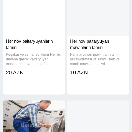
Hər növ paltaryuyanlarin
Her nov paltaryuyan
təmiri
mawinlarin təmiri
Peşəkar və zəmanətli təmir Hər bir
Paltataryuyan mawinlarin temiri
ünvana gəlirik Paltaryuyan
qurawdirmasi ve satiwi.islek ve
maşınların ünvanda sərfəli
xarab mawi larin aliwi .
qiymətlə və peşəkarcasına təmiri.
20 AZN
10 AZN
Münasib qiymətlə paltaryuyanlarin
təmiri və quraşdırılması. Her növ
paltaryuyan platası təmiri.