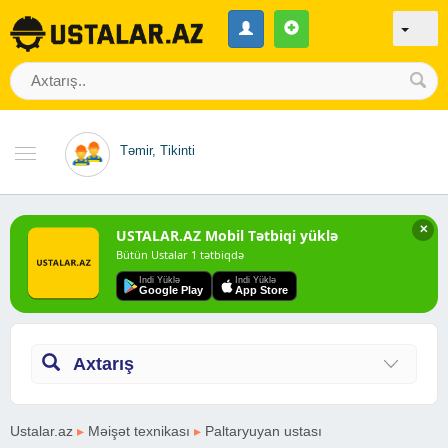
Təmir, Tikinti
✕
USTALAR.AZ Mobil Tətbiqi yüklə
Bütün Ustalar 1 tətbiqdə
Indi Yüklə
Indi Yüklə
Google Play
App Store
Axtarış
Ustalar.az
▸
Məişət texnikası
▸
Paltaryuyan ustası