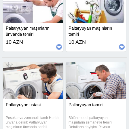
Paltaryuyan maşınların
Paltaryuyan maşınların
ünvanda təmiri
təmiri
10 AZN
10 AZN
Paltaryuyan ustasi
Paltaryuyan təmiri
Peşəkar və zəmanətli təmir Hər bir
Bütün model paltaryuyan
ünvana gəlirik Paltaryuyan
maşınların zəmanətlə təmiri
maşınların ünvanda sərfəli
Detalların dəyişimi Ремонт