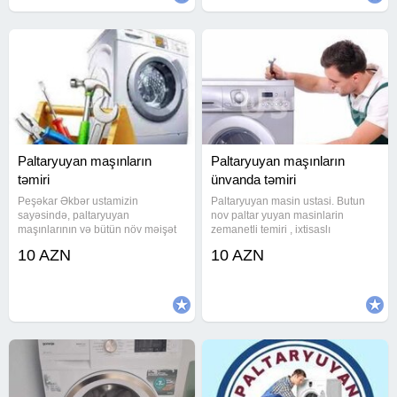
Paltaryuyan maşınların
Paltaryuyan maşınların
təmiri
ünvanda təmiri
Peşəkar Əkbər ustamizin
Paltaryuyan masin ustasi. Butun
sayəsində, paltaryuyan
nov paltar yuyan masinlarin
maşınlarının və bütün növ məişət
zemanetli temiri , ixtisaslı
texnikalarının təmiri Görülən işə
ustalar.Bakıda en ucuz təmir
10 AZN
10 AZN
əsasən hamıya münasib qiymət
bizdədir.Bizimlə pulunuza qənaət
deyirik #Paltaryuyan temiri
etmiş olarsınınız.Bizim ustalarımız
qabyuyan paltaryuyan qabyuyan
həftənin 7 günü, günün 24 Saatı
qabyuyan