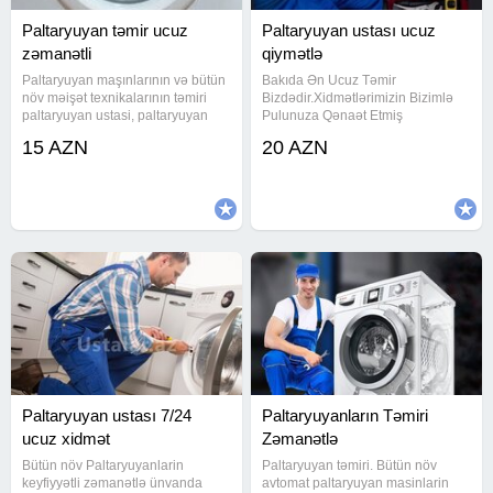
Paltaryuyan təmir ucuz
Paltaryuyan ustası ucuz
zəmanətli
qiymətlə
Paltaryuyan maşınlarının və bütün
Bakıda Ən Ucuz Təmir
növ məişət texnikalarının təmiri
Bizdədir.Xidmətlərimizin Bizimlə
paltaryuyan ustasi, paltaryuyan
Pulunuza Qənaət Etmiş
temiri, paltryuyan servis,
Olarsınınız.Bizim Ustalarımız
15 AZN
20 AZN
paltaryuyan təmiri, paltaryuyan
Həftənin 7 Günü, Günün 24 Saatı
ustası, paltaryuyan servisi,
Köməyinizə Çatmağa
paltaryuyan masin ustasi, paltar
Hazırdılar.Bizdə Fasilə Və İstirahət
Günləri Olmur.!Sizə Uyğun
Paltaryuyan ustası 7/24
Paltaryuyanların Təmiri
ucuz xidmət
Zəmanətlə
Bütün növ Paltaryuyanlarin
Paltaryuyan təmiri. Bütün növ
keyfiyyətli zəmanətlə ünvanda
avtomat paltaryuyan masinlarin