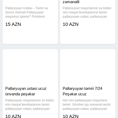
zəmanətli
Paltaryuyan Ustası – Təmir və
Paltaryuyan maşınlarının və bütün
Servis Xidməti Paltaryuyan
növ məişət texnikalarının təmiri
maşınınız işləmir? Problemi
paltaryuyan ustasi, paltaryuyan
peşəkar ustaya həvalə edin! Bütün
temiri, paltryuyan servis,
15 AZN
10 AZN
marka və modellərə servis xidməti
paltaryuyan təmiri, paltaryuyan
Paltaryuyan maşının təmiri Su
ustası, paltaryuyan servisi,
yığmama və su boşaltmama
paltaryuyan masin ustasi, paltar
Paltaryuyan ustasi ucuz
Paltaryuyan təmiri 7/24
ünvanda peşəkar
Peşəkar ucuz
Paltaryuyan maşınlarının və bütün
Hər növ paltaryuyan maşınların
növ məişət texnikalarının təmiri
təmiri. Görülən işə zəmanət verilir.
paltaryuyan ustasi, paltaryuyan
paltaryuyan ustasi, paltaryuyan
temiri, paltryuyan servis,
temiri, paltaryuyan servis,
10 AZN
10 AZN
paltaryuyan təmiri, paltaryuyan
paltaryuyan masin ustasi baku,