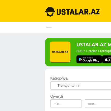
USTALAR.AZ Mo
Bütün Ustalar 1 tətbiq
Indi Yüklə
In
Google Play
A
Kateqoriya
Qiyməti