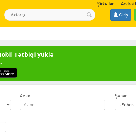
Şirkətlər
Android
Giriş
bil Tətbiqi yüklə
də
di Yüklə
pp Store
Axtar
Şəhər