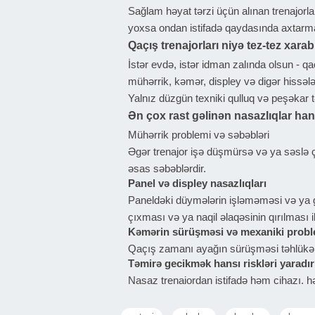
Sağlam həyat tərzi üçün alınan trenajorl
yoxsa ondan istifadə qaydasında axtarm
Qaçış trenajorları niyə tez-tez xarab
İstər evdə, istər idman zalında olsun - qa
mühərrik, kəmər, displey və digər hissələ
Yalnız düzgün texniki qulluq və peşəkar 
Ən çox rast gəlinən nasazlıqlar han
Mühərrik problemi və səbəbləri
Əgər trenajor işə düşmürsə və ya səslə ça
əsas səbəblərdir.
Panel və displey nasazlıqları
Paneldəki düymələrin işləməməsi və ya gö
çıxması və ya naqil əlaqəsinin qırılması il
Kəmərin sürüşməsi və mexaniki probl
Qaçış zamanı ayağın sürüşməsi təhlükəli 
Təmirə gecikmək hansı riskləri yaradı
Nasaz trenajordan istifadə həm cihazı, həm
təmirə səbəb ola bilər. Bundan başqa, sür
Zəmanətli trenajor təmiri niyə vacib