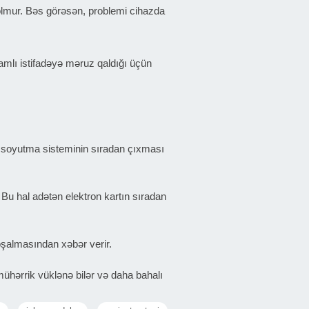
 olmur. Bəs görəsən, problemi cihazda
vamlı istifadəyə məruz qaldığı üçün
və soyutma sisteminin sıradan çıxması
Bu hal adətən elektron kartın sıradan
oşalmasından xəbər verir.
 mühərrik yüklənə bilər və daha bahalı