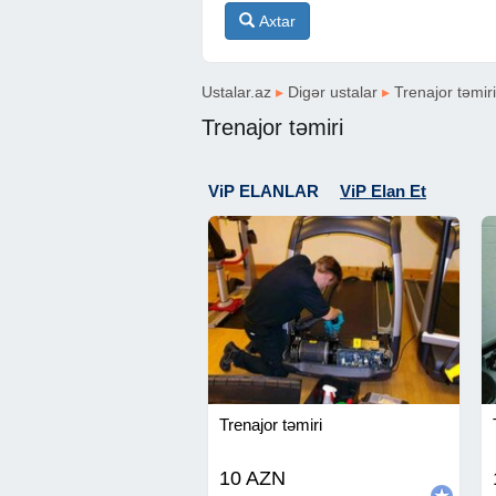
Axtar
Ustalar.az
▸
Digər ustalar
▸
Trenajor təmiri
Trenajor təmiri
ViP ELANLAR
ViP Elan Et
Trenajor təmiri
10 AZN