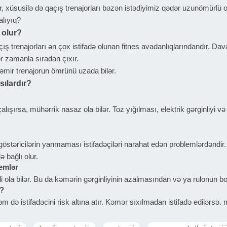
ar, xüsusilə də qaçış trenajorları bəzən istədiyimiz qədər uzunömürlü
alıyıq?
 olur?
çış trenajorları ən çox istifadə olunan fitnes avadanlıqlarındandır. Da
r zamanla sıradan çıxır.
təmir trenajorun ömrünü uzada bilər.
sılardır?
lışırsa, mühərrik nasaz ola bilər. Toz yığılması, elektrik gərginliyi 
stəricilərin yanmaması istifadəçiləri narahat edən problemlərdəndir. 
ə bağlı olur.
emlər
ola bilər. Bu da kəmərin gərginliyinin azalmasından və ya rulonun b
r?
 də istifadəçini risk altına atır. Kəmər sıxılmadan istifadə edilərsə,
üşmə və dayanma halları qəza riskini artırır.
dir?