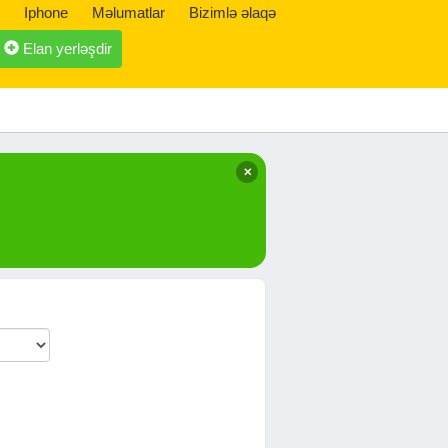
Iphone
Məlumatlar
Bizimlə əlaqə
Elan yerləşdir
✕