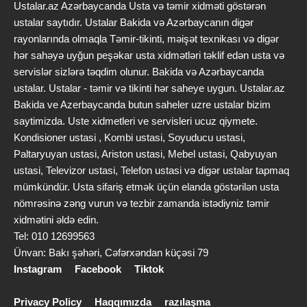
qovşaqların dezinfeksiyası daxildir. Müştərinin istəklərinə uyğun
Ustalar.az Azərbaycanda Usta və təmir xidməti göstərən
olaraq, əlavə xidmətlər də əlavə edilə bilər. Peşəkar təmizlik
ustalar saytıdır. Ustalar Bakida və Azərbaycanın digər
sayəsində evdə rahatlıq və sağlam mühit təmin olunur.
rayonlarında olmaqla Təmir-tikinti, məişət texnikası və digər
Ofis və iş yeri təmizliyi
hər sahəyə uyğun peşəkar usta xidmətləri təklif edən usta və
Ofis və iş yeri təmizliyi əməkdaşların məhsuldarlığını artırmaq və
servislər sizlərə təqdim olunur. Bakida və Azərbaycanda
peşəkar görüntü yaratmaq üçün vacibdir. Bu xidmət masa və
ustalar. Ustalar - təmir və tikinti hər saheye uygun. Ustalar.az
mebellərin təmizlənməsi, döşəmələrin silinməsi və sanitariya
Bakida ve Azerbaycanda butun saheler uzre ustalar bizim
otaqlarının gigiyenik vəziyyətdə saxlanmasını əhatə edir. Təmizlik
saytimizda. Uste xidmetleri ve servisleri ucuz qiymete.
iş saatlarından sonra və ya əvvəl həyata keçirilə bilər. Ofis
Kondisioner ustasi , Kombi ustasi, Soyuducu ustasi,
təmizliyi xidmətləri şirkətin spesifik ehtiyaclarına uyğunlaşdırılır.
Paltaryuyan ustasi, Ariston ustasi, Mebel ustasi, Qabyuyan
Bu, müştəri məmnuniyyətini və iş yerində sağlam atmosferi təmin
ustasi, Televizor ustasi, Telefon ustasi və digər ustalar tapmaq
edir.
mümkündür. Usta sifariş etmək üçün elanda göstərilən usta
Tikinti sonrası və təmir təmizliyi
nömrəsinə zəng vurun və tezbir zamanda istədiyniz təmir
Tikinti və ya təmir sonrası təmizlik xüsusi diqqət və peşəkarlıq
xidmətini əldə edin.
tələb edir. Bu mərhələdə toz, tikinti qalıqları və boya ləkələrinin
Tel: 010 12699563
tam şəkildə aradan qaldırılması vacibdir. Xidmət zamanı güclü
Ünvan: Bakı şəhəri, Cəfərxəndan küçəsi 79
tozsoranlar, xüsusi vasitələr və qoruyucu texnika istifadə olunur.
Instagram
Facebook
Tiktok
Yeni tikilmiş və ya təmir edilmiş məkanların tam istifadəyə hazır
vəziyyətə gətirilməsi məqsəd qoyulur. Bu xidmət həm mənzil,
Privacy Policy
Haqqımızda
razılaşma