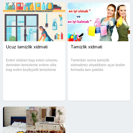
Ucuz təmizlik xidməti
Təmizlik xidməti
Evleri vilallari bag evleri umumu
Təmirdən sonra təmizlik
derinden temizleme evlere villa
xidmətimiz obyektlərin açar təslim
bag evleri keyfiyyetli temizleme
formada tam şəkildə
serfeli qiymete razilashma yolu ile
təmizlənməsini təmin edir.
hem munacib hem keyfiyyetli
Komandamız səthlərin
Təmizlik xidməti müasir avadanlıq
xüsusiyyətlərinə uyğun peşəkar
və təmizlik vasitələri
yanaşma ilə hər detalı diqqətlə
təmizləyir. Nəticədə məkan