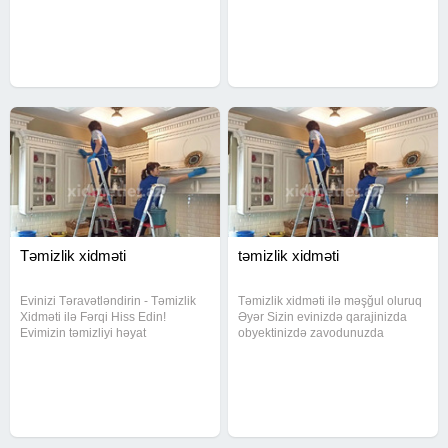
Xidmətlər geniş spektri əhatə edir
təmizlənməsi, pərdələrin açılıb
və hər bir müştərinin ehtiyacına
yuyulması, divan kresloların
uyğun şəkildə həyata
aparatlarla təmizlənməsi və s. ən
münasib
Təmizlik xidməti
təmizlik xidməti
Evinizi Təravətləndirin - Təmizlik
Təmizlik xidməti ilə məşğul oluruq
Xidməti ilə Fərqi Hiss Edin!
Əyər Sizin evinizdə qarajinizda
Evimizin təmizliyi həyat
obyektinizdə zavodunuzda
keyfiyyətimizi yüksəldir, rahatlıq və
təmizlik işləri varsa Bizimlə əlaqə
səliqə bəxş edir. Təmizlik xidməti
saxlayın Qiymət işin həcminə və
olaraq, sizə ümumi təmizlik və
çoxluğuna uyğun hesablanır.Fəhlə
divan yuma xidmətlərimizlə
və texnikamız var Qaraj