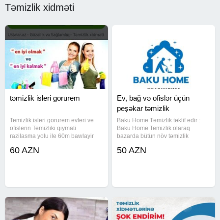
Təmizlik xidməti
təmizlik isleri gorurem
Ev, bağ və ofislər üçün
peşəkar təmizlik
Temizlik isleri gorurem evleri ve
Baku Home Təmizlik təklif edir :
ofislerin Temizliki qiymati
Baku Home Temizlik olaraq
razilasma yolu ile 60m bawlayir
bazarda bütün növ təmizlik
wirket deyil bakida şəhərde iw
xidmətlərini peşəkar şəkildə
60 AZN
50 AZN
gorurem
təqdim edirik. İllərin təcrübəsi,
ixtisaslı personal və yüksək
keyfiyyətli avadanlıqlarla