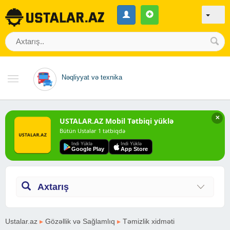
Nəqliyyat və texnika
✕
USTALAR.AZ Mobil Tətbiqi yüklə
Bütün Ustalar 1 tətbiqdə
Indi Yüklə
Indi Yüklə
Google Play
App Store
Axtarış
Ustalar.az
▸
Gözəllik və Sağlamlıq
▸
Təmizlik xidməti