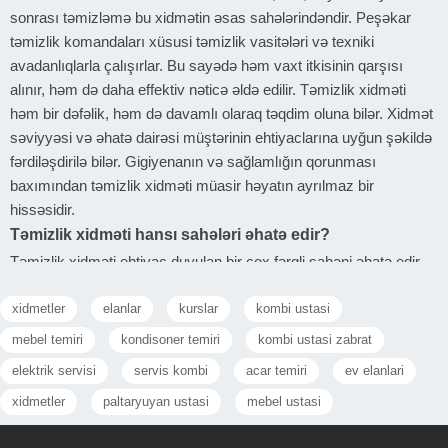
sonrası təmizləmə bu xidmətin əsas sahələrindəndir. Peşəkar
təmizlik komandaları xüsusi təmizlik vasitələri və texniki
avadanlıqlarla çalışırlar. Bu sayədə həm vaxt itkisinin qarşısı
alınır, həm də daha effektiv nəticə əldə edilir. Təmizlik xidməti
həm bir dəfəlik, həm də davamlı olaraq təqdim oluna bilər. Xidmət
səviyyəsi və əhatə dairəsi müştərinin ehtiyaclarına uyğun şəkildə
fərdiləşdirilə bilər. Gigiyenanın və sağlamlığın qorunması
baxımından təmizlik xidməti müasir həyatın ayrılmaz bir
hissəsidir.
Təmizlik xidməti hansı sahələri əhatə edir?
Təmizlik xidməti ehtiyac duyulan bir çox fərqli sahəni əhatə edir.
Bu xidmətlər yaşayış məkanlarından tutmuş, biznes obyektlərinə
xidmetler
elanlar
kurslar
kombi ustasi
qədər geniş spektrdə təqdim olunur. Hər bir təmizlik növü
müəyyən ehtiyaclara və məqsədlərə uyğun olaraq planlaşdırılır.
mebel temiri
kondisoner temiri
kombi ustasi zabrat
Mənzil və ev təmizliyi
elektrik servisi
servis kombi
acar temiri
ev elanlari
Mənzil və ev təmizliyi şəxsi yaşayış sahələrinin gigiyenik və
xidmetler
paltaryuyan ustasi
mebel ustasi
estetik baxımdan təmizlənməsini əhatə edir. Bu xidmətə döşəmə
silinməsi, mebelin tozunun alınması, mətbəx və sanitar