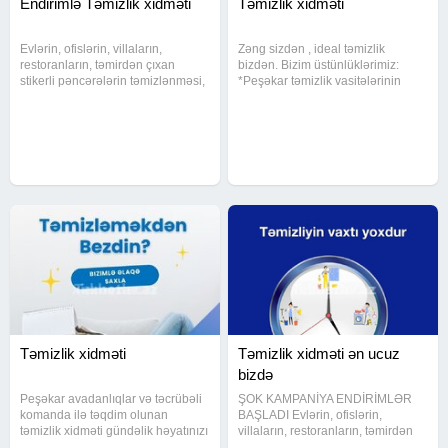
Endirimlə Təmizlik xidməti
Təmizlik xidməti
Evlərin, ofislərin, villaların,
Zəng sizdən , ideal təmizlik
restoranların, təmirdən çıxan
bizdən. Bizim üstünlüklərimiz:
stikerli pəncərələrin təmizlənməsi,
*Peşəkar təmizlik vasitələrinin
pərdələrin açılıb yuyulması, divan
tətbiqi ; *Təcrübəli personal; *Hər
kresloların aparatlarla
müştəriyə fərdi yanaşma;
təmizlənməsi və s. ən münasib
*Operativlik; *işin keyfiyyətinə
qiymətlərlə. Qiymət kvadrata
zəmanət
Təmizlik xidməti
Təmizlik xidməti ən ucuz
bizdə
Peşəkar avadanlıqlar və təcrübəli
ŞOK KAMPANİYA ENDİRİMLƏR
komanda ilə təqdim olunan
BAŞLADI Evlərin, ofislərin,
təmizlik xidməti gündəlik həyatınızı
villaların, restoranların, təmirdən
daha rahat və təravətli edir.
çıxan stikerli pəncərələrin