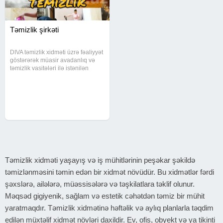
Təmizlik şirkəti
DIVA təmizlik xidməti üzrə fəaliyyət
göstərərək müasir avadanlıq və
təmizlik vasitələri ilə istənilən
təmizlik problemini qısa zamanda
həll edirik Təmizlik şirkəti
axtarırsınızsa, doğru ünvandasınız.
İşlərimiz: 1
Təmizlik xidməti yaşayış və iş mühitlərinin peşəkar şəkildə
təmizlənməsini təmin edən bir xidmət növüdür. Bu xidmətlər fərdi
şəxslərə, ailələrə, müəssisələrə və təşkilatlara təklif olunur.
Məqsəd gigiyenik, sağlam və estetik cəhətdən təmiz bir mühit
yaratmaqdır. Təmizlik xidmətinə həftəlik və aylıq planlarla təqdim
edilən müxtəlif xidmət növləri daxildir. Ev, ofis, obyekt və ya tikinti