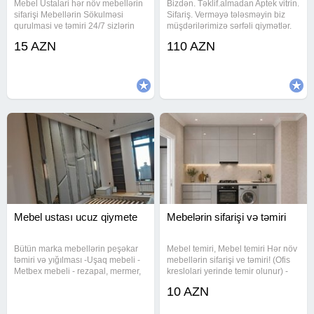
Mebel Ustalari hər növ mebellərin
Bizdən. Təklif.almadan Aptek vitrin.
sifarişi Mebellərin Sökulməsi
Sifariş. Verməyə tələsməyin biz
qurulmasi ve təmiri 24/7 sizlərin
müşdərilərimizə sərfəli qiymətlər.
xidmətindəyik Mebellərin evdən
Təklif edirik çatdrlma quraşdrlma
15 AZN
110 AZN
evə daşinmasi var Maşin fəhlə
bizim. Tərəfdən ödənilir
xidməti var Keyfiyetli işin Tek
Unvani Mətbəx mebellərin
Mebel ustası ucuz qiymete
Mebelərin sifarişi və təmiri
Bütün marka mebellərin peşəkar
Mebel temiri, Mebel temiri Hər növ
təmiri və yığılması -Uşaq mebeli -
mebellərin sifarişi ve təmiri! (Ofis
Metbex mebeli - rezapal, mermer,
kreslolari yerinde temir olunur) -
laminat, MDF -Dehliz mebeli -
Mebel sifarishi -Mebel yiqilmasi -
10 AZN
MDF, laminat, guzgu -Ofis mebeli -
Mebel ustasi -Mebel
qurashdirilmasi ve temiri - MDF,
qurashdirilmasi -Mebel temiri -