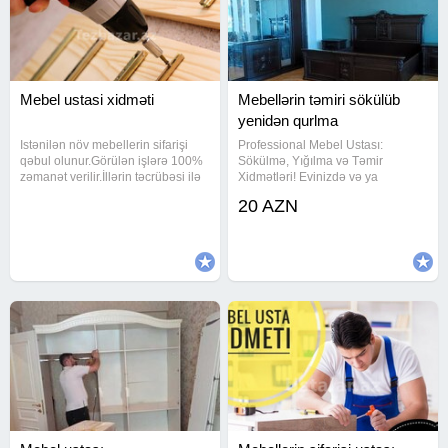
Mebel ustasi xidməti
Mebellərin təmiri sökülüb
yenidən qurlma
Istənilən növ mebellerin sifarişi
Professional Mebel Ustası:
qəbul olunur.Görülən işlərə 100%
Sökülmə, Yığılma və Təmir
zəmanət verilir.İllərin təcrübəsi ilə
Xidmətləri! Evinizdə və ya
peşəkar mebel ustası olaraq sizin
ofisinizdə mebellərlə bağlı hər
20 AZN
üçün keyfiyyətli, zövqlü və
hansı bir iş var? Yeni mebel
dayanıqlı mebellər
almısınız, yoxsa köhnə mebelinizi
hazırlayıram.İşimi dəqiqlik və
yeniləmək, başqa otağa keçirmək