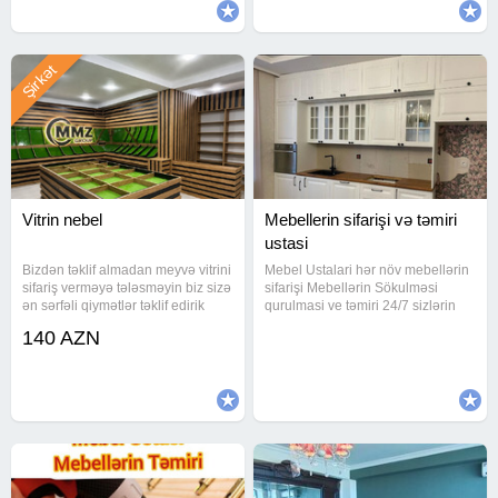
imkanını
Şirkət
Vitrin nebel
Mebellerin sifarişi və təmiri
ustasi
Bizdən təklif almadan meyvə vitrini
Mebel Ustalari hər növ mebellərin
sifariş verməyə tələsməyin biz sizə
sifarişi Mebellərin Sökulməsi
ən sərfəli qiymətlər təklif edirik
qurulmasi ve təmiri 24/7 sizlərin
xidmətindəyik Mebellərin evdən
140 AZN
evə daşinmasi var Maşin fəhlə
xidməti var Keyfiyetli işin Tek
Unvani Mətbəx mebellərin