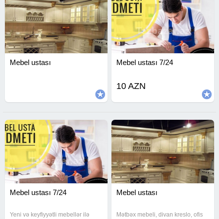
Mebel ustası
Mebel ustası 7/24
10 AZN
Mebel ustası 7/24
Mebel ustası
Yeni və keyfiyyətli mebellər ilə
Mətbəx mebeli, divan kreslo, ofis