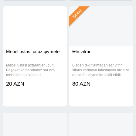
Şirkət
Mebel ustası ucuz qiymete
Ətir vitrrini
Mebel ustası axtaranlar üçün
Bizdən təklif almadan ətir vitrini
Peşəkar komandamız hər növ
sifariş verməyə tələsməyin biz sizə
mebellərin sökülməsi,
ən sərfəli qiymətlər təklif efirik
quraşdırılması və təmirini yüksək
çadrlma quraşdırma bizim tərəfdən
20 AZN
80 AZN
keyfiyyətlə həyata keçirir.
Xidmətlərimiz: Yataq, qonaq otağı,
mətbəx, dəhliz, uşaq mebellərinin
sökülməsi