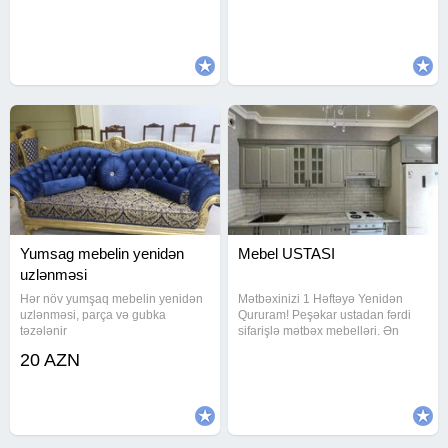
və səliqəli iş. Xidmətlərim: Tam
ölçüdə mebellər sifarişlə
yeni mətbəx hazırlanması Köhnə
hazırlanır! İstəyə uyğun dizayn
mebelin modern dizaynla
Yüksək keyfiyyətli material
Çatdırılma
Yumsag mebelin yenidən
Mebel USTASI
uzlənməsi
Hər növ yumşaq mebelin yenidən
Mətbəxinizi 1 Həftəyə Yenidən
uzlənməsi, parça və gubka
Qururam! Peşəkar ustadan fərdi
təzələnir
sifarişlə mətbəx mebelləri. Ən
keyfiyyətli materiallar, dəqiq ölçü
20 AZN
və səliqəli iş. Xidmətlərim: Tam
yeni mətbəx hazırlanması Köhnə
mebelin modern dizaynla