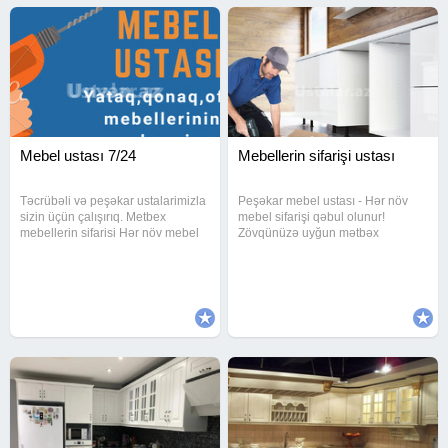
Mebel ustası 7/24
Mebellerin sifarişi ustası
Təcrübəli və peşəkar ustalarimizla
Peşəkar mebel ustası - Hər növ
sizin üçün çalışırıq. Metbex
mebel sifarişi qəbul olunur!
mebellerin sifarisi Hər növ mebel
Zövqünüzə uyğun mətbəx
təmirini Mebellerin sokulmesi
mebelləri və eləcə də digər
Qurulmasi Yerdeyismesi Divanlar
mebellərin hazırlanması tek
və kreslolarin uzlenmesi Evdən
ünvanda. Mətbəx mebeli Yataq
evə sökülüb yenidən
otağı mebeli Qonaq otağı mebeli
Dəhliz və ofis