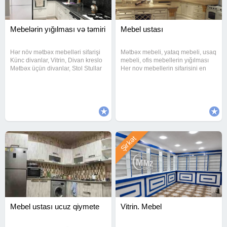
Mebelərin yığılması və təmiri
Mebel ustası
Hər növ mətbəx mebelləri sifarişi
Mətbəx mebeli, yataq mebeli, usaq
Künc divanlar, Vitrin, Divan kreslo
mebeli, ofis mebellerin yığılması
Mətbəx üçün divanlar, Stol Stullar
Her nov mebellerin sifarisini en
Skaf Kupe, Taxt, Dehliz mebelleri,
uygun qiymetlerle bize etibar ede
Usaq otagi ucun mebeller
bilersiniz. Kohne mebellerin
Televizor atlıqları ve s Qiymətlər
qapilarini. Deyismesi elece de
münasib
xarab olan hisselerini
Şirkət
Mebel ustası ucuz qiymete
Vitrin. Mebel