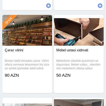
Laminat (Ofis
Yataq mebeli - taxt, kravat,
Şirkət
Çərəz vitrini
Mebel ustasi xidməti
Bizdən təklif almadan çərəz. Vitrini
Mebellərin sökülüb qurulması və
sifariş verməyə tələsməyin biz sizə
daşınması. Mebel ustası_ istənilən
ən sərfəli qiymətlər təklif edirik
növ mebellerin sifarişi qəbul
çatdrlma quraşdrlma bizim
olunur _Mebel təmiri _KARQO və
90 AZN
50 AZN
tərəfdəndi
Upovka mebellərin yiğilmasi
_Mebellərin qirilmiş
petlə,rolik,ruçka və s. hissələtin