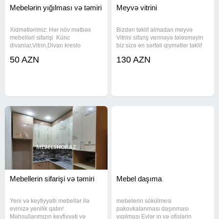
Mebelərin yığılması və təmiri
Meyvə vitrini
Xidmətlərimiz: Hər növ mətbəx
Bizdən təklif almadan meyvə
mebelləri sifarişi Künc
Vitrini sifariş verməyə tələsməyin
divanlar,Vitrin,Divan kreslo
biz sizə ən sərfəli qiymətlər təklif
Mətbəx üçün divanlar, Stol Stullar
edirdik çadrlma quraşdırma bizim
50 AZN
130 AZN
Skaf Kupe,Taxt,Dehliz mebelleri,
tərəfdən
Usaq otagi ucun mebeller
Televizor atlıqları ve s Qiymətlər
Mebellerin sifarişi və təmiri
Mebel daşıma
Yeni və keyfiyyətli mebellər ilə
mebelerin sökülmesi
evinizə yenilik qatın!
pakovkalanması daşınması
Məhsullarımızın keyfiyyəti və
yıgılması Evlər in və ofislərin