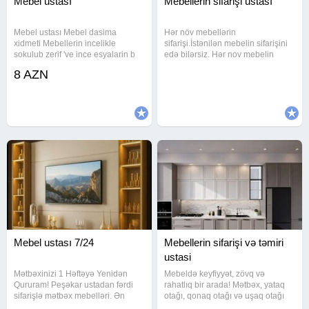
Mebel ustası
Mebellerin sifarişi ustası
Mebel ustası Mebel dasima
Hər növ mebellərin
xidmeti Mebellerin incelikle
sifarişi.İstənilən mebelin sifarişini
sokulub zerif 've ince esyalarin b
edə bilərsiz. Hər nov mebelin
ukulerek incelikle dasinmasi yuk
temiri munkundu Tv stentlərin
8 AZN
masinlarimiz usdalarimiz I s ci
hazırlanması Mebellərin sökulməsi
quvemiz sizin daimi
qurulmasi ve təmiri Mebellərin
xidmetinizdedir mebellerin
evdən evə daşinmasi var Maşin
sokulub
fəhlə
Mebel ustası 7/24
Mebellerin sifarişi və təmiri
ustasi
Mətbəxinizi 1 Həftəyə Yenidən
Mebeldə keyfiyyət, zövq və
Qururam! Peşəkar ustadan fərdi
rahatlıq bir arada! Mətbəx, yataq
sifarişlə mətbəx mebelləri. Ən
otağı, qonaq otağı və uşaq otağı
keyfiyyətli materiallar, dəqiq ölçü
üçün istədiyiniz modeldə və