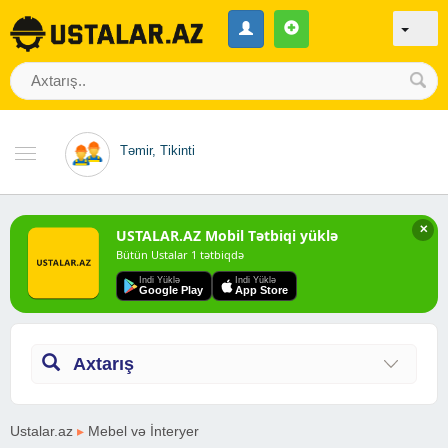
Təmir, Tikinti
✕
USTALAR.AZ Mobil Tətbiqi yüklə
Bütün Ustalar 1 tətbiqdə
Indi Yüklə
Indi Yüklə
Google Play
App Store
Axtarış
Ustalar.az
▸
Mebel və İnteryer