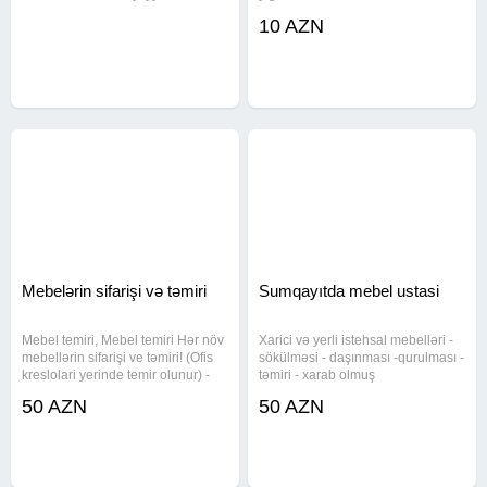
zəmanətimizlə əmin ola
köçrülməsi; Pianino və cehizlərin
10 AZN
bilərsiniz.İstənilən model, ölçü,
daşınma s ı; Şəhərdaxili və
rəng və dizayn ilə sizlərin zövqünü
regionlara yüklərin daşınması;
oxşayacaq mebelə sahib olmaq
Mebellərin peşəkar fəhlələr
imkanını
tərəfindən s ök
Mebelərin sifarişi və təmiri
Sumqayıtda mebel ustasi
Mebel temiri, Mebel temiri Hər növ
Xarici və yerli istehsal mebelləri -
mebellərin sifarişi ve təmiri! (Ofis
sökülməsi - daşınması -qurulması -
kreslolari yerinde temir olunur) -
təmiri - xarab olmuş
Mebel sifarishi -Mebel yiqilmasi -
mexanizmlərin dəyişdirilməsi -
50 AZN
50 AZN
Mebel ustasi -Mebel
divan kresloların təmiri və
qurashdirilmasi -Mebel temiri -
üzlınməsi - Zövqünüzə uyğun yeni
Yataq mebeli - taxt,
mebellərin