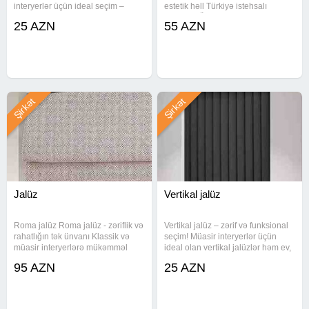
interyerlər üçün ideal seçim –
estetik həll Türkiyə istehsalı
Zebra jalüzlər həm işıq
keyfiyyət Ölçüyə görə hazırlanır
25 AZN
55 AZN
tənzimləməsində, həm də
Rahat açılıb-bağlanma sistemi
dekorativ görünüşdə fərq yaradır!
Çatdırılma və quraşdırılma
Ölçüyə görə hazırlanır Türkiyə
mövcuddur Uygun qiymətə sifariş
Şirkət
Şirkət
Jalüz
Vertikal jalüz
Roma jalüz Roma jalüz - zəriflik və
Vertikal jalüz – zərif və funksional
rahatlığın tək ünvanı Klassik və
seçim! Müasir interyerlər üçün
müasir interyerlərə mükəmməl
ideal olan vertikal jalüzlər həm ev,
uyum Yumşaq qatlanma sistemi ilə
həm də ofis məkanlarına estetik
95 AZN
25 AZN
fərqli görünüş Türkiyə istehsalı,
görünüş bəxş edir. İşığı istədiyiniz
uzunömürlü material Çatdırılma və
kimi tənzimləyin Rəng və material
quraşdırılma
çeşidləri