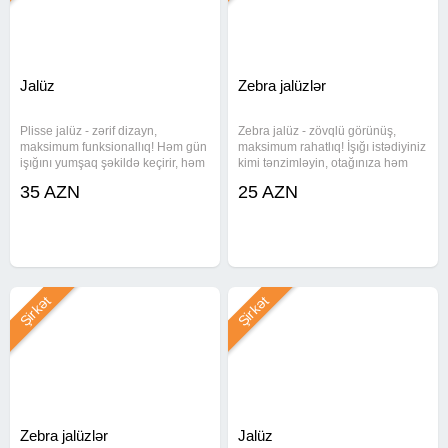
Jalüz
Zebra jalüzlər
Plisse jalüz - zərif dizayn,
Zebra jalüz - zövqlü görünüş,
maksimum funksionallıq! Həm gün
maksimum rahatlıq! İşığı istədiyiniz
işığını yumşaq şəkildə keçirir, həm
kimi tənzimləyin, otağınıza həm
də məkanı daha geniş və estetik
modern hava, həm də özəl komfort
35 AZN
25 AZN
göstərir. Ölçüyə uyğun hazırlanır,
qatın. Türkiyə istehsalı, ölçüyə
Türkiyə istehsalı Çatdırılma və
uyğun hazırlanır Quraşdırılma və
quraşdırılma
çatdırılma
Şirkət
Şirkət
Zebra jalüzlər
Jalüz