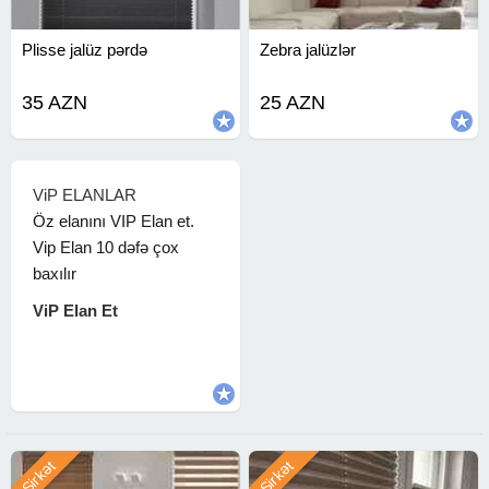
Plisse jalüz pərdə
Zebra jalüzlər
35 AZN
25 AZN
ViP ELANLAR
Öz elanını VIP Elan et.
Vip Elan 10 dəfə çox
baxılır
ViP Elan Et
Şirkət
Şirkət