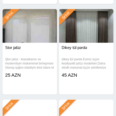
Şirkət
Şirkət
Stor jalüz
Dikey tül pərdə
Ştor jalüz - klassikanın və
dikey tül pərdə Eviniz üçün
modernliyin mükəmməl birləşməsi
keyfiyyətli jalüz modelləri.Daha
Günəş işığını istədiyin kimi idarə et
ətraflı məlumat üçün sehifemize
İstənilən ölçüyə uyğun hazırlanır
buyurun Malın tipi: Pərdələr və
25 AZN
45 AZN
Zövqlü dizayn, keyfiyyətli material
jalüzlər Malın növü: Pərdələr Yeni:
Çatdırılma və quraşdırılma pulsuz!
Bəli Çatdırılma: Bəli
Evində həm
Şirkət
Şirkət