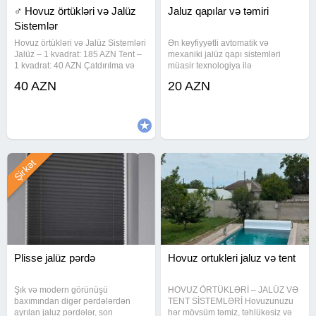
‍♂️ Hovuz örtükləri və Jalüz
Jaluz qapılar və təmiri
Sistemlər
Hovuz örtükləri və Jalüz Sistemləri
Ən keyfiyyətli avtomatik və
Jalüz – 1 kvadrat: 185 AZN Tent –
mexaniki jalüz qapı sistemləri
1 kvadrat: 40 AZN Çatdırılma və
müasir texnologiya ilə
quraşdırılma daxil 3 il zəmanətlə
hazırlanaraq həm fərdi, həm də
40 AZN
20 AZN
Xidmət göstərilir: #Bakı #Sumqayıt
kommersiya obyektləri üçün həll
#Xırdalan #Abşeron #Gəncə
təqdim edir. Bu jalüzlər
#Mingəçevir
uzunömürlü, səs keçirməyən və
estetik görünüşə
Şirkət
Plisse jalüz pərdə
Hovuz ortukleri jaluz və tent
Şık və modern görünüşü
HOVUZ ÖRTÜKLƏRİ – JALÜZ VƏ
baxımından digər pərdələrdən
TENT SİSTEMLƏRİ Hovuzunuzu
ayrılan jaluz pərdələr, son
hər mövsüm təmiz, təhlükəsiz və