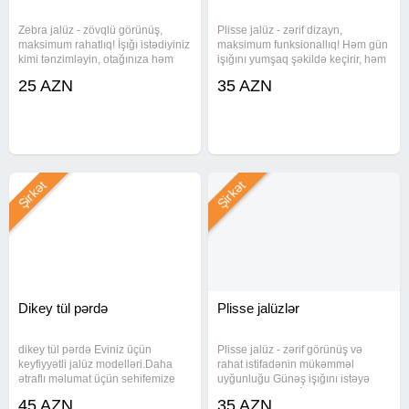
Zebra jalüz - zövqlü görünüş,
Plisse jalüz - zərif dizayn,
maksimum rahatlıq! İşığı istədiyiniz
maksimum funksionallıq! Həm gün
kimi tənzimləyin, otağınıza həm
işığını yumşaq şəkildə keçirir, həm
modern hava, həm də özəl komfort
də məkanı daha geniş və estetik
25 AZN
35 AZN
qatın. Türkiyə istehsalı, ölçüyə
göstərir. Ölçüyə uyğun hazırlanır,
uyğun hazırlanır Quraşdırılma və
Türkiyə istehsalı Çatdırılma və
çatdırılma
quraşdırılma
Şirkət
Şirkət
Dikey tül pərdə
Plisse jalüzlər
dikey tül pərdə Eviniz üçün
Plisse jalüz - zərif görünüş və
keyfiyyətli jalüz modelləri.Daha
rahat istifadənin mükəmməl
ətraflı məlumat üçün sehifemize
uyğunluğu Günəş işığını istəyə
buyurun Malın tipi: Pərdələr və
görə tənzimləyir İstənilən ölçüyə
45 AZN
35 AZN
jalüzlər Malın növü: Pərdələr Yeni:
uyğun hazırlanır Türkiyə istehsalı,