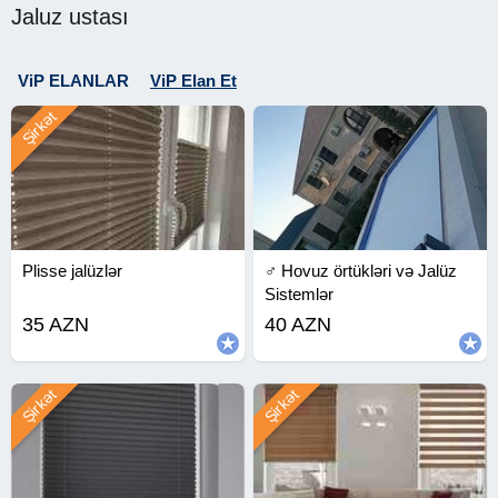
Jaluz ustası
ViP ELANLAR
ViP Elan Et
Şirkət
Plisse jalüzlər
‍♂️ Hovuz örtükləri və Jalüz
Sistemlər
35 AZN
40 AZN
Şirkət
Şirkət