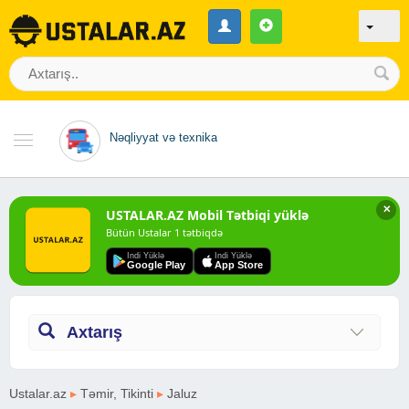
Nəqliyyat və texnika
✕
USTALAR.AZ Mobil Tətbiqi yüklə
Bütün Ustalar 1 tətbiqdə
Indi Yüklə
Indi Yüklə
Google Play
App Store
Axtarış
Ustalar.az
▸
Təmir, Tikinti
▸
Jaluz