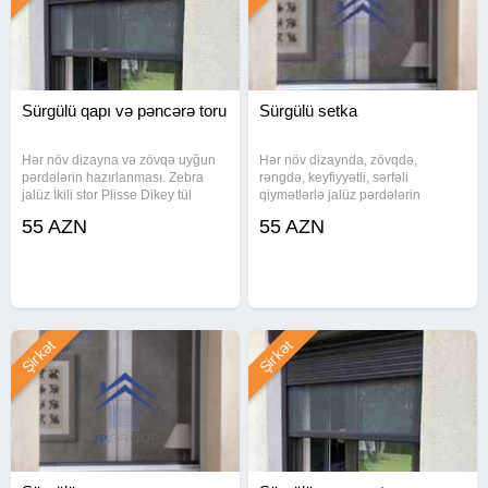
Sürgülü qapı və pəncərə toru
Sürgülü setka
Hər növ dizayna və zövqə uyğun
Hər növ dizaynda, zövqdə,
pərdələrin hazırlanması. Zebra
rəngdə, keyfiyyətli, sərfəli
jalüz İkili stor Plisse Dikey tül
qiymətlərlə jalüz pərdələrin
pərdə Stor pərdə Vertikal
hazırlanması. Türkiyə istehsalı
55 AZN
55 AZN
Ağcaqanad torları (qapı və
olan jalüz pərdələrin sifarişi və
pənrəcələr üçün) Sürgülü qapı və
quraşdırılması üçün əlaqə saxlaya
pəncərə setkası Malın növü:
bilərsiniz. Jaluz jaluzi jaluzler
Şirkət
Şirkət