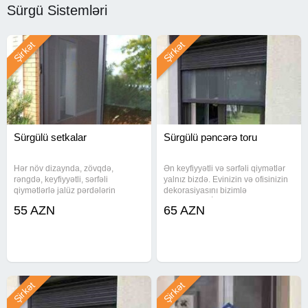
Sürgü Sistemləri
Şirkət
Şirkət
Sürgülü setkalar
Sürgülü pəncərə toru
Hər növ dizaynda, zövqdə,
Ən keyfiyyətli və sərfəli qiymətlər
rəngdə, keyfiyyətli, sərfəli
yalnız bizdə. Evinizin və ofisinizin
qiymətlərlə jalüz pərdələrin
dekorasiyasını bizimlə
hazırlanması. Türkiyə istehsalı
tamamlayın. İstehsalçı ölkə -
55 AZN
65 AZN
olan jalüz pərdələrin sifarişi və
Türkiyə. Zebra jalüzlər, İkili stor
quraşdırılması üçün əlaqə saxlaya
jalüzlər, Dikey tül pərdə jalüzlər,
bilərsiniz. Jaluz jaluzi jaluzler
Plisse jalüzlər,
Şirkət
Şirkət