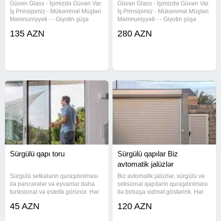
Güvən Glass - İşimizdə Güvən Var.
Güvən Glass - İşimizdə Güvən Var.
İş Prinsipimiz - Mükəmməl Müştəri
İş Prinsipimiz - Mükəmməl Müştəri
Məmnuniyyəti - - Giyotin şüşə
Məmnuniyyəti - - Giyotin şüşə
sistemi, Geotin, Giyotin qiymeti,
sistemi, Geotin, Giyotin qiymeti,
135 AZN
280 AZN
Geotin şüşə teras, perqola qiymeti,
Geotin şüşə teras, perqola qiymeti,
perqola sifarisi, perqola ustasi,
perqola sifarisi, perqola ustasi,
perqola tent,
perqola tent,
Sürgülü qapı toru
Sürgülü qapılar Biz
avtomatik jalüzlər
Sürgülü setkaların quraşdırılması
Biz avtomatik jalüzlər, sürgülü və
ilə pəncərələr və eyvanlar daha
seksional qapıların quraşdırılması
funksional və estetik görünür. Hər
ilə birbaşa xidmət göstəririk. Hər
ölçüyə uyğun məhsullarımız
sistemi məkanınıza uyğun şəkildə
45 AZN
120 AZN
topdansatış qiymətinə əldə edilə
montaj edir və zəmanətlə təmin
bilər. Texniki xüsusiyyətlər -
edirik. Texniki xüsusiyyətlər -