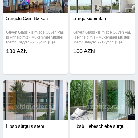
Sürgülü Cam Balkon
Sürgü sistemləri
Güvən Glass - İşimizdə Güvən Var.
Güvən Glass - İşimizdə Güvən Var.
İş Prinsipimiz - Mükəmməl Müştəri
İş Prinsipimiz - Mükəmməl Müştəri
Məmnuniyyəti - - Giyotin şüşə
Məmnuniyyəti - - Giyotin şüşə
sistemi, Geotin, Giyotin qiymeti,
sistemi, Geotin, Giyotin qiymeti,
130 AZN
100 AZN
Geotin şüşə teras, perqola qiymeti,
Geotin şüşə teras, perqola qiymeti,
perqola sifarisi, perqola ustasi,
perqola sifarisi, perqola ustasi,
perqola tent,
perqola tent,
Hbsb sürgü sistemi
Hbsb Hebeschiebe sürgü