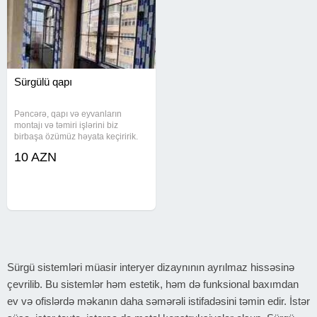
Sürgülü qapı
Pəncərə, qapı və eyvanların
montajı və təmiri işlərini biz
birbaşa özümüz həyata keçiririk.
Hər işdə keyfiyyətə cavabdeh
10 AZN
olaraq müştərinin rahatlığını və
funksionallığını təmin edirik.
Texniki xüsusiyyətlər - Plastik və
Sürgü sistemləri müasir interyer dizaynının ayrılmaz hissəsinə
çevrilib. Bu sistemlər həm estetik, həm də funksional baxımdan
ev və ofislərdə məkanın daha səmərəli istifadəsini təmin edir. İstər