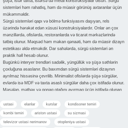
şüşə, istər taxta, istərsə də metal konstruksiyalar olsun. Sürgü
sistemləri həm rahatlıq, həm də müasir görünüş axtaranlar üçün
mükəmməldir.
Sürgü sistemləri qapı və bölmə funksiyasını daşıyan, rels
üzərində hərəkət edən xüsusi konstruksiyalardır. Onlar ən çox
mənzillərdə, ofislərdə, restoranlarda və ticarət mərkəzlərində
tətbiq olunur. Məqsəd həm məkan qənaəti, həm də müasir dizayn
estetikası əldə etməkdir. Dar sahələrdə, sürgü sistemləri ən
praktik həll hesab olunur.
Bugünkü interyer trendləri sadəlik, yüngüllük və şüşə səthlərin
çoxluğuna əsaslanır. Bu baxımdan sürgü sistemləri dizaynın
ayrılmaz hissəsinə çevrilib. Minimalist ofislərdə şüşə sürgülər,
evlərdə isə MDF və taxta əsaslı sürgülər daha çox istifadə olunur.
Məsələn, mətbəx və qonaq otağını ayırmaq üçün istifadə olunan
sürgü qapılar həm səs izolyasiyasını təmin edir, həm də məkanı
geniş göstərir. Ofis şəraitində isə bölmə sistemləri həm işçilər
ustasi
elanlar
kurslar
kondisoner temiri
üçün fərdi məkan yaradır, həm də şəffaflıq saxlayır.
kombi temiri
ariston ustasi
su sizmasi
Adi qapılardan fərqli olaraq sürgü sistemləri açılıb-bağlanmaq
televizor ustasi nerimanov
otopleniya ustasi
üçün əlavə sahə tələb etmir. Bu, kiçik otaqlar üçün həlldir. Xüsusi