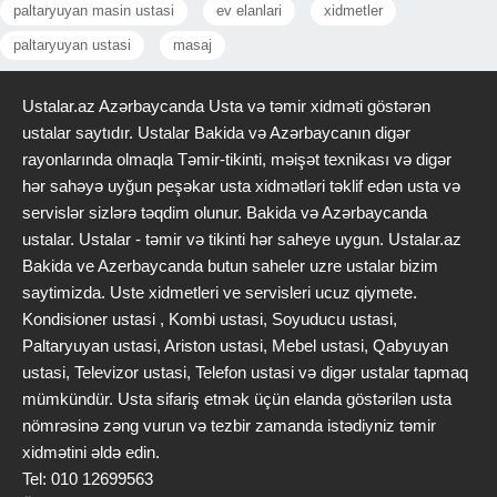
fitinqlər və sıx bağlanan sistemlər sayəsində sürgü qapılar həm
paltaryuyan masin ustasi
ev elanlari
xidmetler
səs, həm də istilik izolyasiyasını təmin edir. Keyfiyyətli
paltaryuyan ustasi
masaj
mexanizmlər illərlə problemsiz işləyir. Şüşə modellər möhkəm
temperli şüşədən hazırlandığı üçün təhlükəsizlik baxımından da
Ustalar.az Azərbaycanda Usta və təmir xidməti göstərən
etibarlıdır.
ustalar saytıdır. Ustalar Bakida və Azərbaycanın digər
Sürgü sistemlərinin növləri
rayonlarında olmaqla Təmir-tikinti, məişət texnikası və digər
Sürgü sistemləri dizayn, material və istifadə məqsədinə görə bir-
hər sahəyə uyğun peşəkar usta xidmətləri təklif edən usta və
birindən fərqlənir. Hər bir növün özünəməxsus üstünlükləri və
servislər sizlərə təqdim olunur. Bakida və Azərbaycanda
tətbiq sahələri var. Müasir interyerlərdə həm estetik görünüş, həm
ustalar. Ustalar - təmir və tikinti hər saheye uygun. Ustalar.az
də funksionallıq təmin etmək üçün müxtəlif tip sürgü
Bakida ve Azerbaycanda butun saheler uzre ustalar bizim
sistemlərindən istifadə olunur.
saytimizda. Uste xidmetleri ve servisleri ucuz qiymete.
Şüşə sürgü sistemləri
Kondisioner ustasi , Kombi ustasi, Soyuducu ustasi,
Şüşə sürgü sistemləri həm ofislərdə, həm də mənzillərdə geniş
Paltaryuyan ustasi, Ariston ustasi, Mebel ustasi, Qabyuyan
tətbiq olunur. Onlar müasirlik və şəffaflıq hissi yaradır. Şüşə
ustasi, Televizor ustasi, Telefon ustasi və digər ustalar tapmaq
səthlər işığı keçirdiyi üçün otaqları daha işıqlı və açıq göstərir. Bu
mümkündür. Usta sifariş etmək üçün elanda göstərilən usta
tip sistemlər minimalist və açıq planlı interyerlərdə çox uyğundur.
nömrəsinə zəng vurun və tezbir zamanda istədiyniz təmir
Mat, şəffaf və ya bəzəkli şüşə variantları mövcuddur. Üstəlik,
xidmətini əldə edin.
şüşə səthlər asanlıqla təmizlənir və uzun müddət parlaq qalır.
Tel: 010 12699563
Alüminium və metal sürgü sistemləri