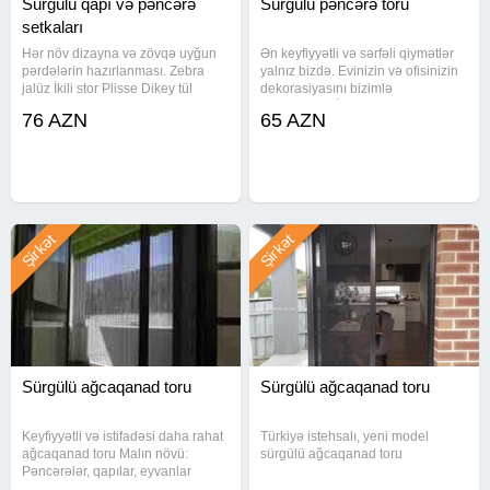
Sürgülü qapı və pəncərə
Sürgülü pəncərə toru
setkaları
Hər növ dizayna və zövqə uyğun
Ən keyfiyyətli və sərfəli qiymətlər
pərdələrin hazırlanması. Zebra
yalnız bizdə. Evinizin və ofisinizin
jalüz İkili stor Plisse Dikey tül
dekorasiyasını bizimlə
pərdə Stor pərdə Vertikal
tamamlayın. İstehsalçı ölkə -
76 AZN
65 AZN
Ağcaqanad torları (qapı və
Türkiyə. Zebra jalüzlər, İkili stor
pənrəcələr üçün)
jalüzlər, Dikey tül pərdə jalüzlər,
Plisse jalüzlər,
Şirkət
Şirkət
Sürgülü ağcaqanad toru
Sürgülü ağcaqanad toru
Keyfiyyətli və istifadəsi daha rahat
Türkiyə istehsalı, yeni model
ağcaqanad toru Malın növü:
sürgülü ağcaqanad toru
Pəncərələr, qapılar, eyvanlar