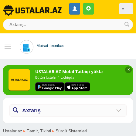
Məişət texnikası
✕
USTALAR.AZ Mobil Tətbiqi yüklə
Bütün Ustalar 1 tətbiqdə
Indi Yüklə
Indi Yüklə
Google Play
App Store
Axtarış
Ustalar.az
▸
Təmir, Tikinti
▸
Sürgü Sistemləri