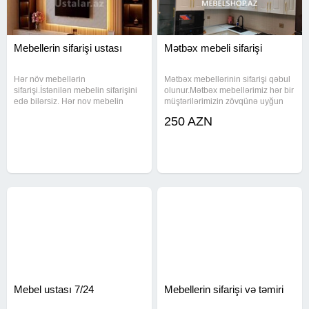
Mebellerin sifarişi ustası
Mətbəx mebeli sifarişi
Hər növ mebellərin
Mətbəx mebellərinin sifarişi qəbul
sifarişi.İstənilən mebelin sifarişini
olunur.Mətbəx mebellərimiz hər bir
edə bilərsiz. Hər nov mebelin
müştərilərimizin zövqünə uyğun
temiri munkundu Tv stentlərin
hazırlanır.Mətbex Mebel
250 AZN
hazırlanması Mebellərin sökulməsi
Qardiroblar Gənc Otaği Mebeller
qurulmasi ve təmiri Mebellərin
iYataq Otaği Yumşaq Mebel Ofis
evdən evə daşinmasi var Maşin
Mebel Çatdirilma quraşdırma
fəhlə
Mebel ustası 7/24
Mebellerin sifarişi və təmiri