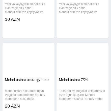
Yeni və keyfiyyətli mebellər ilə
Yeni və keyfiyyətli mebellər ilə
evinizə yenilik qatın!
evinizə yenilik qatın!
Məhsullarımızın keyfiyyəti və
Məhsullarımızın keyfiyyəti və
zəmanətimizlə əmin ola
zəmanətimizlə əmin ola
10 AZN
bilərsiniz.İstənilən model, ölçü,
bilərsiniz.İstənilən model, ölçü,
rəng və dizayn ilə sizlərin zövqünü
rəng və dizayn ilə sizlərin zövqünü
oxşayacaq mebelə sahib olmaq
oxşayacaq mebelə sahib olmaq
imkanını
imkanını
Mebel ustası ucuz qiymete
Mebel ustası 7/24
Mebel ustası axtaranlar üçün
Təcrübəli və peşəkar ustalarimizla
Peşəkar komandamız hər növ
sizin üçün çalışırıq. Metbex
mebellərin sökülməsi,
mebellerin sifarisi Hər növ mebel
quraşdırılması və təmirini yüksək
təmirini Mebellerin sokulmesi
20 AZN
keyfiyyətlə həyata keçirir.
Qurulmasi Evdən evə sökülüb
Xidmətlərimiz: Yataq, qonaq otağı,
yenidən yıgılması ve xarab olan