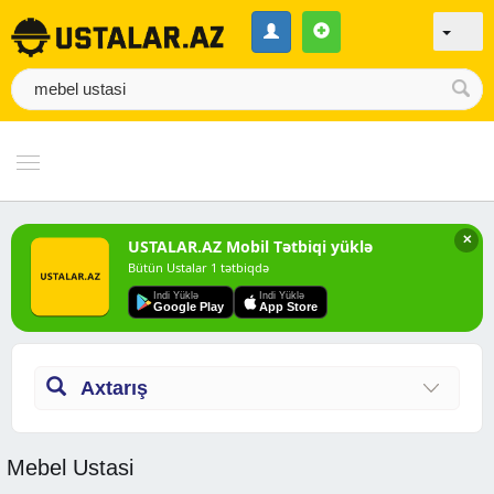
✕
USTALAR.AZ Mobil Tətbiqi yüklə
Bütün Ustalar 1 tətbiqdə
Indi Yüklə
Indi Yüklə
Google Play
App Store
Axtarış
Mebel Ustasi