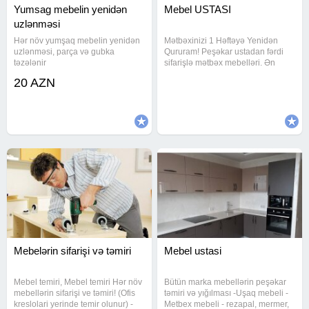
Yumsag mebelin yenidən
Mebel USTASI
uzlənməsi
Hər növ yumşaq mebelin yenidən
Mətbəxinizi 1 Həftəyə Yenidən
uzlənməsi, parça və gubka
Qururam! Peşəkar ustadan fərdi
təzələnir
sifarişlə mətbəx mebelləri. Ən
keyfiyyətli materiallar, dəqiq ölçü
20 AZN
və səliqəli iş. Xidmətlərim: Tam
yeni mətbəx hazırlanması Köhnə
mebelin modern dizaynla
Mebelərin sifarişi və təmiri
Mebel ustasi
Mebel temiri, Mebel temiri Hər növ
Bütün marka mebellərin peşəkar
mebellərin sifarişi ve təmiri! (Ofis
təmiri və yığılması -Uşaq mebeli -
kreslolari yerinde temir olunur) -
Metbex mebeli - rezapal, mermer,