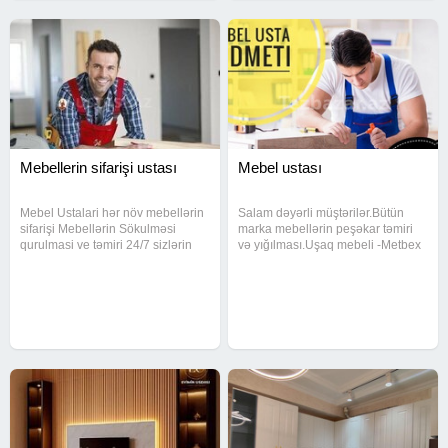
Mebellerin sifarişi ustası
Mebel ustası
Mebel Ustalari hər növ mebellərin
Salam dəyərli müştərilər.Bütün
sifarişi Mebellərin Sökulməsi
marka mebellərin peşəkar təmiri
qurulmasi ve təmiri 24/7 sizlərin
və yığılması.Uşaq mebeli -Metbex
xidmətindəyik Mebellərin evdən
mebeli - rezapal, mermer, laminat,
evə daşinmasi var Maşin fəhlə
MDF -Dehliz mebeli - MDF,
xidməti var Keyfiyetli işin Tek
laminat, guzgu -Ofis mebeli -
Unvani Mətbəx mebellərin
qurashdirilmasi ve temiri - MDF,