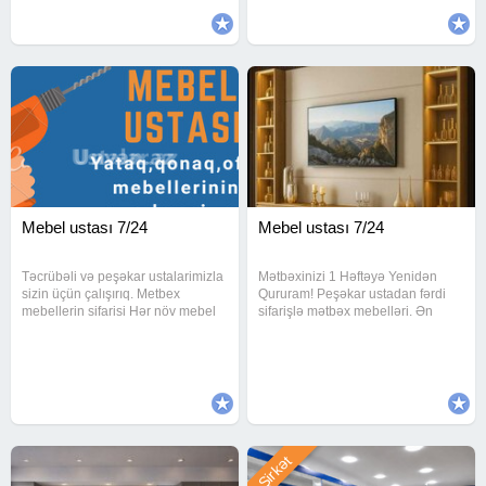
oxşayacaq mebelə sahib olmaq
hazırlayıram.İşimi dəqiqlik və
imkanını
Mebel ustası 7/24
Mebel ustası 7/24
Təcrübəli və peşəkar ustalarimizla
Mətbəxinizi 1 Həftəyə Yenidən
sizin üçün çalışırıq. Metbex
Qururam! Peşəkar ustadan fərdi
mebellerin sifarisi Hər növ mebel
sifarişlə mətbəx mebelləri. Ən
təmirini Mebellerin sokulmesi
keyfiyyətli materiallar, dəqiq ölçü
Qurulmasi Yerdeyismesi Divanlar
və səliqəli iş. Xidmətlərim: Tam
və kreslolarin uzlenmesi Evdən
yeni mətbəx hazırlanması Köhnə
evə sökülüb yenidən
mebelin modern dizaynla
Şirkət