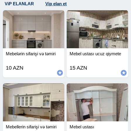
ViP ELANLAR
Vip elan et
Mebelərin sifarişi və təmiri
Mebel ustası ucuz qiymete
10 AZN
15 AZN
Mebellerin sifarişi və təmiri
Mebel ustası