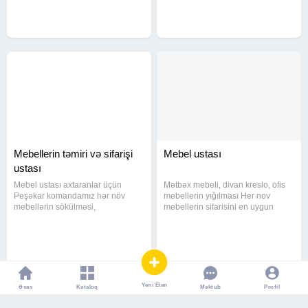
mətbəx, dəhliz, uşaq mebellərinin
mebellərin temir olunmasi. Ve
sökülməsi
Mebellerin təmiri və sifarişi
Mebel ustası
ustası
Mebel ustası axtaranlar üçün
Mətbəx mebeli, divan kreslo, ofis
Peşəkar komandamız hər növ
mebellerin yığılması Her nov
mebellərin sökülməsi,
mebellerin sifarisini en uygun
quraşdırılması və təmirini yüksək
qiymetlerle bize etibar ede
keyfiyyətlə həyata keçirir.
bilersiniz. Kohne mebellerin
Xidmətlərimiz: Yataq, qonaq otağı,
qapilarini. Deyismesi elece de
mətbəx, dəhliz, uşaq mebellərinin
xarab olan hisselerini deyismesi
sökülməsi
ve
Yeni Elan
Əsas
Kataloq
Profil
Məktub