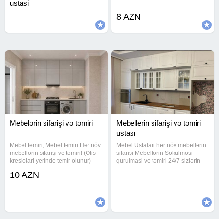
ustasi
8 AZN
Mebelərin sifarişi və təmiri
Mebellerin sifarişi və təmiri
ustasi
Mebel temiri, Mebel temiri Hər növ
Mebel Ustalari hər növ mebellərin
mebellərin sifarişi ve təmiri! (Ofis
sifarişi Mebellərin Sökulməsi
kreslolari yerinde temir olunur) -
qurulmasi ve təmiri 24/7 sizlərin
Mebel sifarishi -Mebel yiqilmasi -
xidmətindəyik Mebellərin evdən
10 AZN
Mebel ustasi -Mebel
evə daşinmasi var Maşin fəhlə
qurashdirilmasi -Mebel temiri -
xidməti var Keyfiyetli işin Tek
Yataq mebeli - taxt, kravat,
Unvani Mətbəx mebellərin