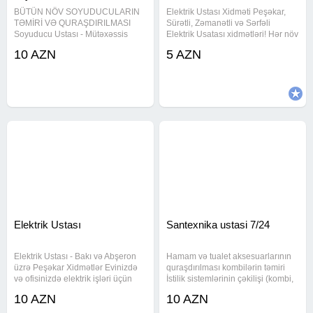
BÜTÜN NÖV SOYUDUCULARIN
Elektrik Ustası Xidməti Peşəkar,
TƏMİRİ VƏ QURAŞDIRILMASI
Sürətli, Zəmanətli və Sərfəli
Soyuducu Ustası - Mütəxəssis
Elektrik Usatası xidmətləri! Hər növ
Soyuducu ustası. Peşəkar ustalar.
elektrik işləri: 1.Qısa qapanmaların
10 AZN
5 AZN
Təcili xidmət, münasib qiymət və
aradan qaldırılması 2. İşıqlandırma
yüksək keyfiyyət. Качественный
sistemlərinin qurulması 3. Açar,
ремонт холодильников с
Elektrik
Elektrik Ustası
Santexnika ustasi 7/24
Elektrik Ustası - Bakı və Abşeron
Hamam və tualet aksesuarlarının
üzrə Peşəkar Xidmətlər Evinizdə
quraşdırılması kombilərin təmiri
və ofisinizdə elektrik işləri üçün
İstilik sistemlərinin çəkilişi (kombi,
təcrübəli elektrik ustası
radiator, istipol) -Su, qaz,
10 AZN
10 AZN
axtarırsınızsa, doğru ünvandasınız!
kanalizasiya xətlərinin çəkilməsi -
Biz elektrik xidməti, təmir və
Duş kabina , çakkuzilərin təmiri və