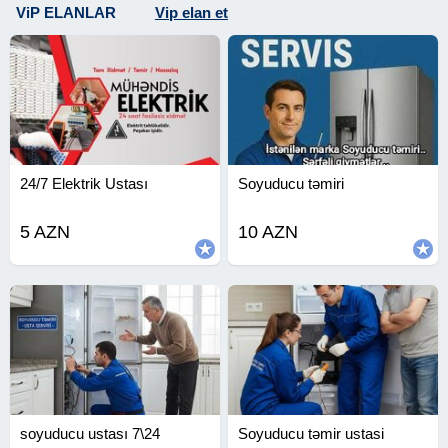
ViP ELANLAR
Vip elan et
24/7 Elektrik Ustası
Soyuducu təmiri
5 AZN
10 AZN
soyuducu ustası 7\24
Soyuducu təmir ustasi