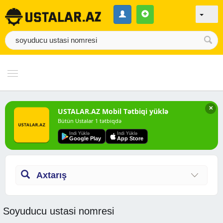
✕
USTALAR.AZ Mobil Tətbiqi yüklə
Bütün Ustalar 1 tətbiqdə
Indi Yüklə
Indi Yüklə
Google Play
App Store
Axtarış
Soyuducu ustasi nomresi