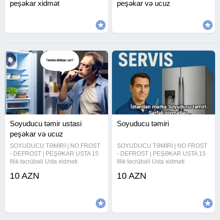
peşəkar xidmət
peşəkar və ucuz
Soyuducu təmir ustasi
Soyuducu təmiri
peşəkar və ucuz
SOYUDUCU TƏMİRİ | NO FROST
SOYUDUCU TƏMİRİ | NO FROST
- DEFROST | PEŞƏKAR USTA 15
- DEFROST | PEŞƏKAR USTA 15
İllik təcrübəli Usta xidməti
İllik təcrübəli Usta xidməti
Sertifikatlı usta Texniklər Sürətli
Sertifikatlı usta Texniklər Sürətli
10 AZN
10 AZN
servis xidməti Görülən işlərə
servis xidməti Görülən işlərə
Rəsmi Zəmanət! Köçürmə yolu ilə
Rəsmi Zəmanət! Köçürmə yolu ilə
ödənişlərin qəbul edilməsi
ödənişlərin qəbul edilməsi
Azərbaycan
Azərbaycan