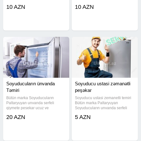
qaz vurulması, təmizlənməsi
soyuducuların(fərqi yoxdur)
10 AZN
10 AZN
xidməti bizde. Bizim esas isimiz
unvana gelmekle qapida
musteri memnuniyyetidir.
zemanetli temirini alışı və satışını
heyata keciririk Ucuz və keyfiyətlə
Soyuducuların ünvanda
Soyuducu ustasi zəmanətli
Təmiri
peşəkar
Bütün marka Soyuducuların
Soyuducu ustasi zemanetli temiri
Paltaryuyan unvanda serfeli
Bütün marka Paltaryuyan
qiymete pesekar ucuz ve
Soyuducuların unvanda serfeli
zemanetli temiri servislerden ucuz
qiymete pesekar ucuz ve
20 AZN
5 AZN
qiymət deyirik gördüyümüz işə
zemanetli temiri servislerden ucuz
zəmanət veririk Unvanda temir
qiymət deyirik gördüyümüz işə
Soyuducu təmiri soyuducu temiri
zəmanət veririk Unvanda temir
paltaryuyan
Soyuducu