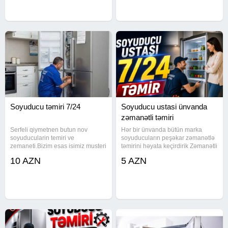
PROQRAMLAWDIRILMASI.
ARISTON. ARDO. ATLANT.
Soyuducu təmiri 7/24
Soyuducu ustasi ünvanda
zəmanətli təmiri
Serfeli qiymetnen butun nov
Hər bir ünvanda bütün marka
soyuducularin temiri ve
soyuducuların peşəkar zəmanətlə
zemaneti.Bizim esas isimiz musteri
təmirini həyata keçirdirik Zəmanətli
memnuniyyetidir. Soyuducu, usta ,
detallar qoyulur Servislərdən daha
10 AZN
5 AZN
ustasi , ustası, xolodilnik,
ucuz qiymət deyirik 17 il təcrübə
xolodelnik , xaladilnik, xaladelnik,
ilə xidmət edirik Ünvanda təmir
холодильник, holodilnik, servis,
Görülən hər işə