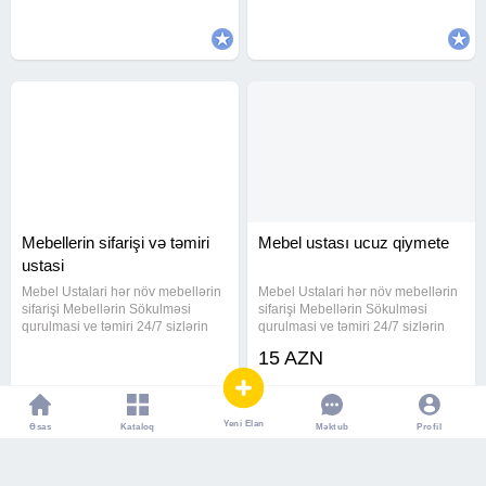
quraşdırma işlərini
Mebellerin sifarişi və təmiri
Mebel ustası ucuz qiymete
ustasi
Mebel Ustalari hər növ mebellərin
Mebel Ustalari hər növ mebellərin
sifarişi Mebellərin Sökulməsi
sifarişi Mebellərin Sökulməsi
qurulmasi ve təmiri 24/7 sizlərin
qurulmasi ve təmiri 24/7 sizlərin
xidmətindəyik Mebellərin evdən
xidmətindəyik Mebellərin evdən
15 AZN
evə daşinmasi var Maşin fəhlə
evə daşinmasi var Maşin fəhlə
xidməti var Keyfiyetli işin Tek
xidməti var Keyfiyetli işin Tek
Unvani Mətbəx mebellərin
Unvani Mətbəx mebellərin
Yeni Elan
Əsas
Kataloq
Profil
Məktub