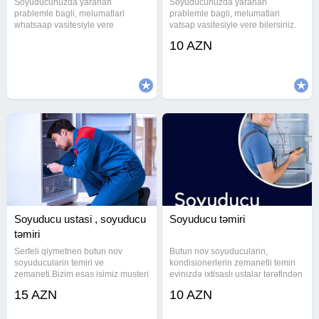
Soyuducunuzda yaranan
Soyuducunuzda yaranan
prablemle bagli, melumatlari
prablemle bagli, melumatlari
whatsaap vasitesiyle vere
vatsap vasitesiyle vere bilersiniz.
bilersiniz. Marka modelinden asili
Marka modelinden asili olmayaraq
10 AZN
olmayaraq butun soyuducularin
butun soyuducularin temirine
temirine baxilir. Unvana gelirik.
baxilir. Unvana gelirik. Gorulen
Gorulen islere zemanet verilir.
islere zemanet verilir. (Wehid
Soyuducu ,
Soyuducu ustasi , soyuducu
Soyuducu təmiri
təmiri
Serfeli qiymetnen butun nov
Butun nov soyuducularin,
soyuducularin temiri ve
kondisionerlerin zemanetli temiri
zemaneti.Bizim esas isimiz musteri
evinizdə ixtisaslı ustalar tərəfindən
memnuniyyetidir. Soyuducu,usta
həyata keçirilən yüksək keyfiyyətli
15 AZN
10 AZN
,ustasi ,ustası,xolodilnik,xolodelnik
təmir. BEYNI POZILAN
MASHINLARIN TƏMİRI VƏ