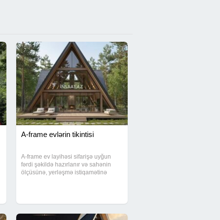
A-frame evlərin tikintisi
A-frame ev layihəsi sifarişə uyğun
fərdi şəkildə hazırlanır və sahənin
ölçüsünə, yerləşmə istiqamətinə
uyğun planlaşdırılır. Layihələndirmə
zamanı istifadə məqsədi əsas
götürülür və texniki həllər buna uyğun
qurulur