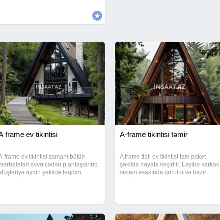
A frame ev tikintisi
A-frame tikintisi təmir
A-frame ev tikintisi zamanı bütün
A frame tipli ev tikintisi tam paket
mərhələləri əvvəlcədən planlaşdırırıq.
şəkildə həyata keçirilir. Layihə karkas
Müştəriyə aydın şəkildə təqdim
sistem əsasında qurulur və hazır
olunur. İşlər layihəyə uyğun hissələrə
vəziyyətdə təhvil verilir. Enerjiyə
bölünür və hər detal razılaşdırılaraq
qənaətli və estetik görünüşlü evlər
icra edilir. Müştəri hansı mərhələdə
keyfiyyətli materiallarla inşa olunur