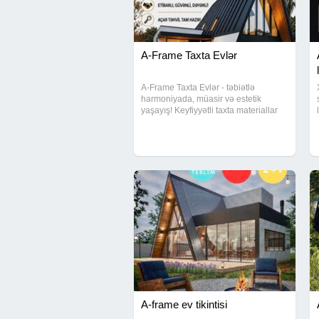
A-Frame Taxta Evlər
A-Frame Taxta Evlər - təbiətlə
harmoniyada, müasir və estetik
yaşayış! Keyfiyyətli taxta materiallar
Müasir A-Frame dizaynı Sürətli və
peşəkar tikinti Bağ evləri, istirahət
evləri və kotteclər üçün ideal seçim
Yay
A-frame ev tikintisi