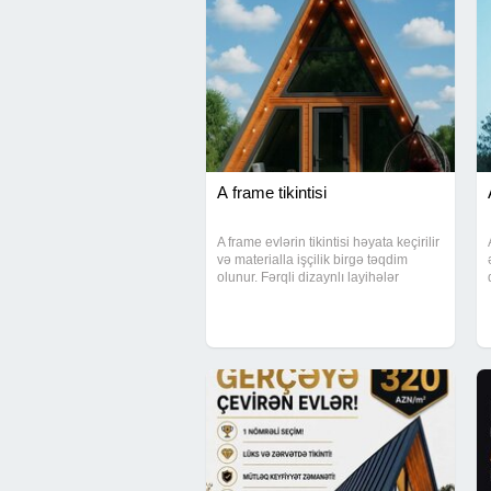
A frame tikintisi
A frame evlərin tikintisi həyata keçirilir
və materialla işçilik birgə təqdim
olunur. Fərqli dizaynlı layihələr
əsasında keyfiyyətli materiallardan
istifadə edilərək evlər inşa edilir.
Müştərilər görülmüş işlərlə tanış