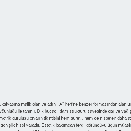
siyasına malik olan və adını "A" hərfinə bənzər formasından alan un
yğunluğu ilə tanınır. Dik bucaqlı dam strukturu sayəsində qar və yağı
metrik quruluşu onların tikintisini həm sürətli, həm də nisbətən daha a
 genişlik hissi yaradır. Estetik baxımdan fərqli göründüyü üçün müas