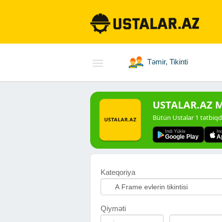
Təmir, Tikinti
USTALAR.AZ Mo
Bütün Ustalar 1 tətbiq
Indi Yüklə
In
Google Play
A
Kateqoriya
Qiyməti