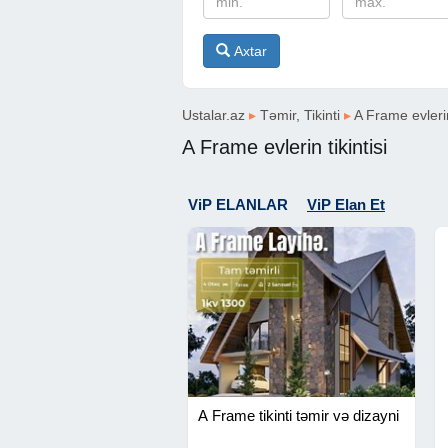
Axtar
Ustalar.az
▸
Təmir, Tikinti
▸
A Frame evlerin 
A Frame evlerin tikintisi
ViP ELANLAR
ViP Elan Et
A Frame tikinti təmir və dizayni