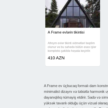
A Frame evlərin tikintisi
Afreym evlər tikinti xidmətləri təqdim
olunur və bu sahədə bütün əsas işlər
kompleks şəkildə həyata keçirilir.
Fərdi və müxtəlif tip tikililər üçün
410 AZN
layihəyə uyğun tikinti, quruculuq və
təmir işləri icra edilir. Afreym
A Frame ev üçbucaq formalı dam konstruk
minimalist dizaynı və təbiətlə harmonik u
dayanıqlılıq nümayiş etdirir. Sadə və sim
yüksək tavanlı olduğu üçün vizual olaraq