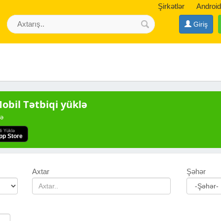
Şirkətlər
Android
Giriş
bil Tətbiqi yüklə
də
di Yüklə
pp Store
Axtar
Şəhər