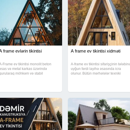
A frame evlərin tikintisi
A frame ev tikintisi xidməti
A-Frame ev tikintisi monolit beton
A-frame ev tikintisi sifarişçinin tələbin
əsas və metal karkas üzərində
uyğun fərdi layihə əsasında icra
qurularaq möhkəm və stabil
olunur. Bütün mərhələlər texniki
konstruksiya ilə həyata keçirilir.
ardıcıllıqla həyata keçirilir və proses
Layihə sahəyə uyğun hazırlanır.
nəzarət altında saxlanılır. Nəticə
Bütün texniki detallar əvvəlcədən
olaraq istifadəyə hazır və düzgün
razılaşdırılır və tikinti