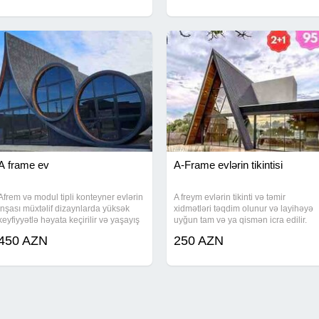
seçilmiş materiallara uyğun
A frame ev
A-Frame evlərin tikintisi
Afrem və modul tipli konteyner evlərin
A freym evlərin tikinti və təmir
inşası müxtəlif dizaynlarda yüksək
xidmətləri təqdim olunur və layihəyə
keyfiyyətlə həyata keçirilir və yaşayış
uyğun tam və ya qismən icra edilir.
üçün hazır konstruksiyalar təqdim
Təmirli və təmirsiz variantlarla kvadra
450 AZN
250 AZN
olunur. Kvadrat metri 450 AZN-dən
metr üzrə qiymətləndirmə aparılır və
başlayan qiymətlərlə fərqli layihələr
işlərə usta ilə materiallar