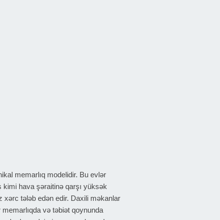
ikal memarlıq modelidir. Bu evlər
ş kimi hava şəraitinə qarşı yüksək
z xərc tələb edən edir. Daxili məkanlar
ir memarlıqda və təbiət qoynunda