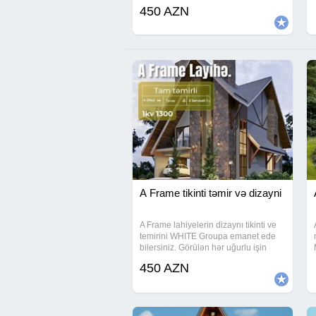
450 AZN
A Frame tikinti təmir və dizayni
A Frame lahiyelerin dizaynı tikinti ve
temirini WHITE Groupa emanet ede
bilersiniz. Görülən hər uğurlu işin
arxasında peşəkar komanda dayanır.
450 AZN
White Group komandası olaraq bizdə
müştərilərimizə daha yaxşı xidmət
etmək