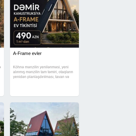
A-Frame evler
ə
Köhnə mənzilin yenilənməsi, yeni
alınmış mənzilin tam təmiri, otaqların
yenidən planlaşdırılması, tavan və
divar işləri, döşəmə örtüklərinin
quraşdırılması peşəkar şəkildə yerinə
yetirilir. Biz bütün təmir mərhələlərini