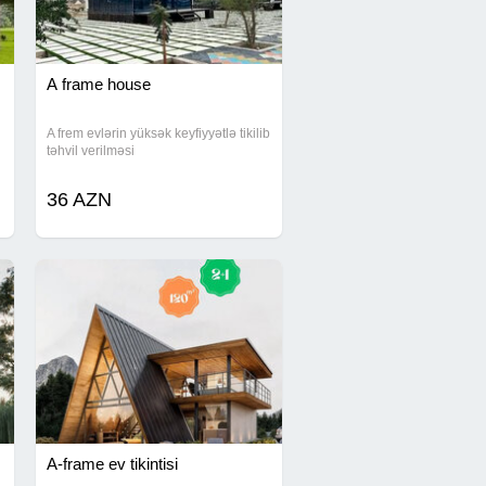
A frame house
A frem evlərin yüksək keyfiyyətlə tikilib
təhvil verilməsi
36 AZN
A-frame ev tikintisi