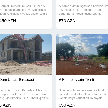
Hörmətli müştəri, müasir üslubda A-
A-frame evlərin inşasında keyfiyyət v
frame (üçbucaq) tipli evinizin tikintisi
dözümlülük üçün təməldən dama
üçün yüksək keyfiyyətli, ekoloji təmiz
qədər hər bir detal xüsusi texniki
və davamlı materiallardan ibarət
göstəricilərə malik olmalıdır: Təməl
450 AZN
570 AZN
paket hazırlanmışdır. Bu layihədə
işlərində torpağın yükdaşıma
məqsədimiz həm minimalistik dizayn
qabiliyyətinə uyğun olaraq M350
(B25) markalı
Dam Ustasi Birqadasi
A Frame evlərin Tikintisi
Tecili Dam ustasi Birqadasi .Ele indi
Bütün növ A-Frame evlərin və Modul
zeng vurun.15 ilin Tecrübeli ustaları
tipli evlərin tikinti və təmir işləri fərqli
.ölçü götürmek pulsuz.Etibarliliq bizim
konstruksiya variantları ilə həyata
ferqimizdir.
keçirilir və görülən bütün işlərə
5 AZN
350 AZN
zəmanət verilir. Hər layihə real ölçü v