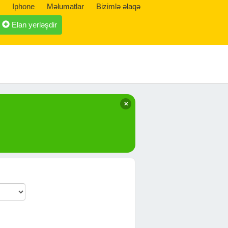
Iphone
Məlumatlar
Bizimlə əlaqə
Elan yerləşdir
✕