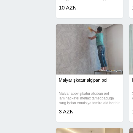
xidmətinizdəyik yüksək keyfiyyətli
10 AZN
istənilən növ təmir və tikinti işlərinin
icrasını təklif edirik. Obyekt
Malyar şkatur alçipan pol
Malyar aboy şikatur alciban pol
laminat kafel metlax tamet paduqa
rəng işdərı emulsiya təmirə aid her bir
işi deqiqlikle görürem qiymət
3 AZN
razılaşmaya usdayam Vatsapp isleyir