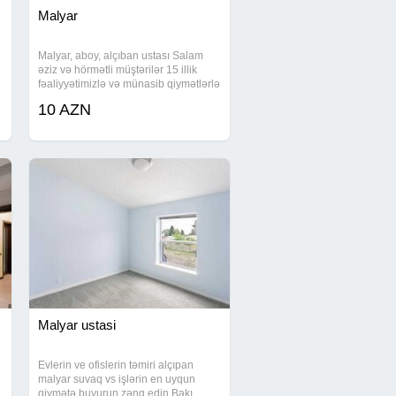
Malyar
Malyar, aboy, alçıban ustası Salam
əziz və hörmətli müştərilər 15 illik
fəaliyyətimizlə və münasib qiymətlərlə
xidmətinizdəyik yüksək keyfiyyətli
10 AZN
istənilən növ təmir və tikinti işlərinin
icrasını təklif edirik. Obyekt
Malyar ustasi
Evlerin ve ofislerin təmiri alçıpan
malyar suvaq vs işlərin en uyqun
qiymətə buyurun zəng edin Bakı