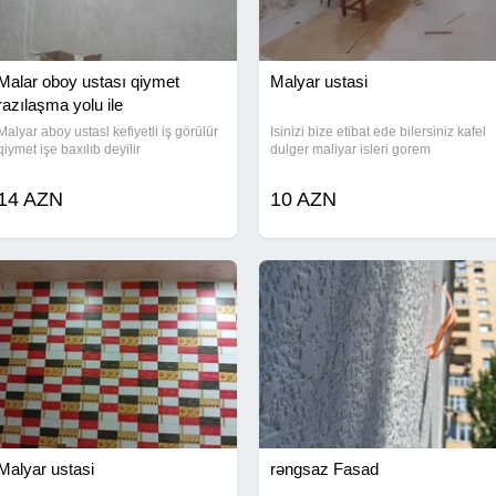
Malar oboy ustası qiymet
Malyar ustasi
razılaşma yolu ile
Malyar aboy ustasl kefiyetli iş görülür
Isinizi bize etibat ede bilersiniz kafel
qiymet işe baxılıb deyilir
dulger maliyar isleri gorem
14 AZN
10 AZN
Malyar ustasi
rəngsaz Fasad