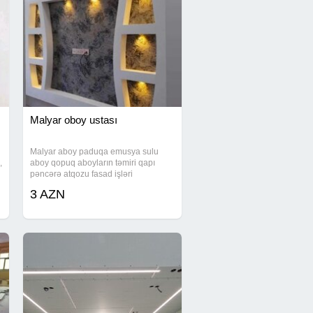
Malyar oboy ustası
Malyar aboy paduqa emusya sulu
,
aboy qopuq aboyların təmiri qapı
pəncərə atqozu fasad işləri
dekarativin vurulmasi hamam tualet
3 AZN
şkaturu şifofqa pol parket yonulmasi
rənglənməsi beton işləri və s