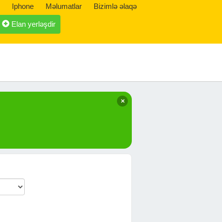
Iphone
Məlumatlar
Bizimlə əlaqə
Elan yerləşdir
✕