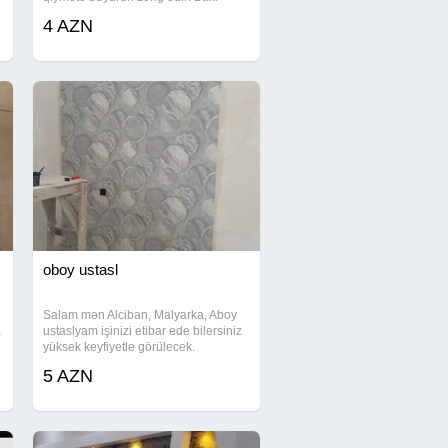
şəhərində olan işlərə endirim var tam
4 AZN
idyal iş bizde
oboy ustasl
Salam mən Alciban, Malyarka, Aboy
a
ustaslyam işinizi etibar ede bilersiniz
yüksek keyfiyetle görülecek.
5 AZN