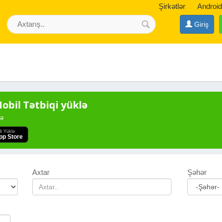
Şirkətlər
Android
Giriş
bil Tətbiqi yüklə
də
di Yüklə
pp Store
Axtar
Şəhər