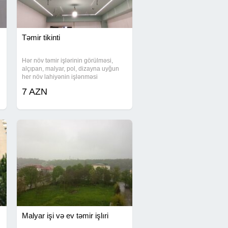
Təmir tikinti
Hər növ təmir işlərinin görülməsi,
alçıpan, malyar, pol, dizayna uyğun
her növ lahiyənin işlənməsi
7 AZN
Malyar işi və ev təmir işlıri