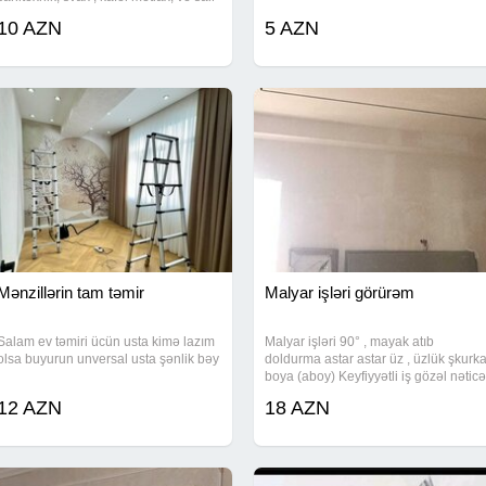
isler goruruk . kim istese elaqe
10 AZN
5 AZN
saxlaya biler İş növü: Boyama
Mənzillərin tam təmir
Malyar işləri görürəm
Salam ev təmiri ücün usta kimə lazım
Malyar işləri 90° , mayak atıb
olsa buyurun unversal usta şənlik bəy
doldurma astar astar üz , üzlük şkurk
boya (aboy) Keyfiyyətli iş gözəl nəticə
12 AZN
18 AZN