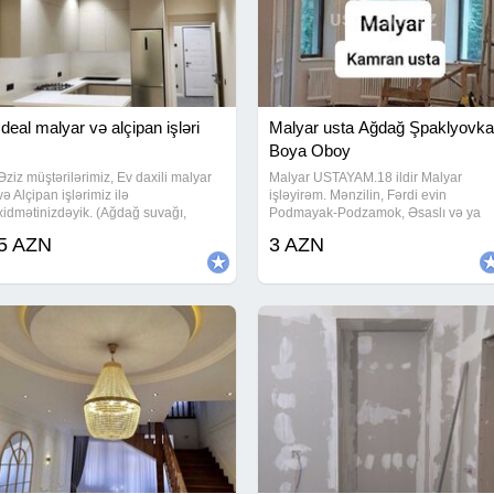
İdeal malyar və alçipan işləri
Malyar usta Ağdağ Şpaklyovka
Boya Oboy
Əziz müştərilərimiz, Ev daxili malyar
Malyar USTAYAM.18 ildir Malyar
və Alçipan işlərimiz ilə
işləyirəm. Mənzilin, Fərdi evin
xidmətinizdəyik. (Ağdağ suvağı,
Podmayak-Podzamok, Əsaslı və ya
Şpakilovka, Oboy, Paduqa, Emulsiya,
Kosmetik Malyar işini görürəm. Maya
5 AZN
3 AZN
Lepka və, s.).Bütün işlərimizi tam
lazerlə 90 dərəcə, Ağdag suvagi,
ideal şəkildə, heç bir nöqsan
Astar, Üz, Şpaklyovka, Paduga,
olmadan, peşəkarlıqla
Podokonnik.Oboy,