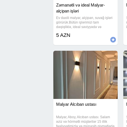
Zəmanətli və ideal Malyar-
alçipan işləri
Ev daxili malyar, alçipan, suvağ işləri
görürük.Bütün işlərimizi tam
dəqiqliklə, ideal səviyyədə və
peşəkarlıqla görüb təhvil veririk.Əlaqə
5 AZN
üçün aşağıdakı nömrəyə zəng edə
bilərsiniz.Vp aktivdir. Ağdağ
Malyar Alcıban ustası
Malyar, Aboy, Alcıban ustası. Salam
əziz və hörmətli müştərilər 15 illik
fəaliyyətimizlə və münasib qiymətlərlə