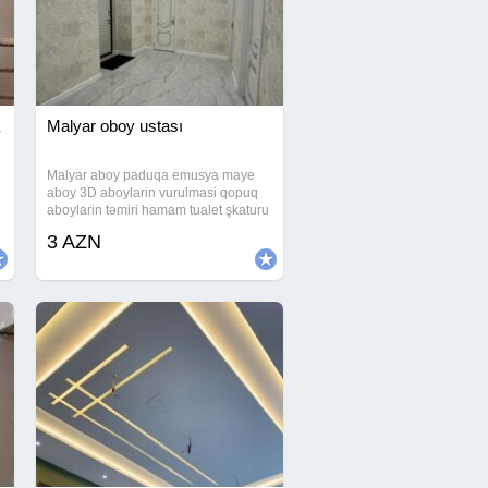
Malyar oboy ustası
Malyar aboy paduqa emusya maye
aboy 3D aboylarin vurulmasi qopuq
aboylarin təmiri hamam tualet şkaturu
k
fasad işləri qapı pəncərə atqozlari
3 AZN
kafel metlaq laminat işləri və .s