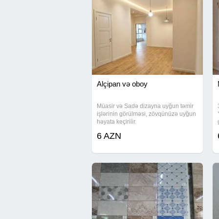
Alçipan və oboy
Müasir və Sadə dizayna uyğun təmir
işlərinin görülməsi, zövqünüzə uyğun
həyata keçirilir.
6 AZN