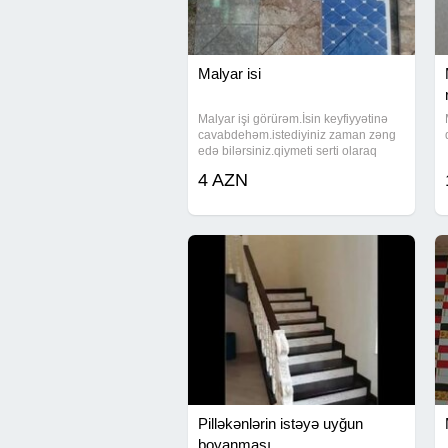
Malyar isi
Malyar işi görürəm.İsin keyfiyyətinə
cavabdehəm.istediyiniz zaman zəng
edə bilərsiniz.qiymeti serti olaraq
yazilib.Şəkillər şərti qoyulub
4 AZN
Pilləkənlərin istəyə uyğun
boyanması