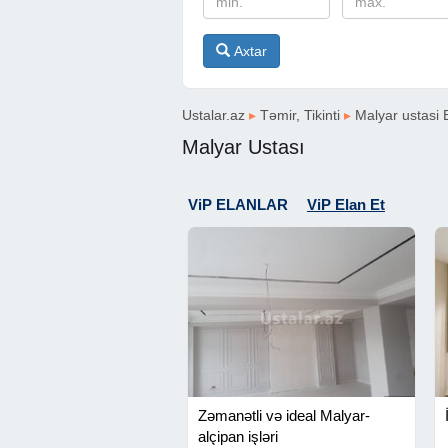
Axtar
Ustalar.az
▸
Təmir, Tikinti
▸
Malyar ustasi 
Malyar Ustası
ViP ELANLAR
ViP Elan Et
Zəmanətli və ideal Malyar-
alçipan işləri