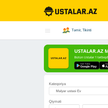
Təmir, Tikinti
USTALAR.AZ Mo
Bütün Ustalar 1 tətbiq
Indi Yüklə
In
Google Play
A
Kateqoriya
Qiyməti