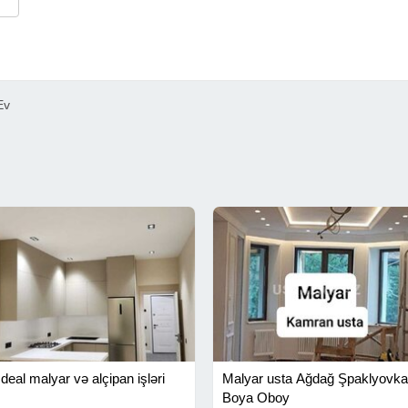
Ev
İdeal malyar və alçipan işləri
Malyar usta Ağdağ Şpaklyovka
Boya Oboy