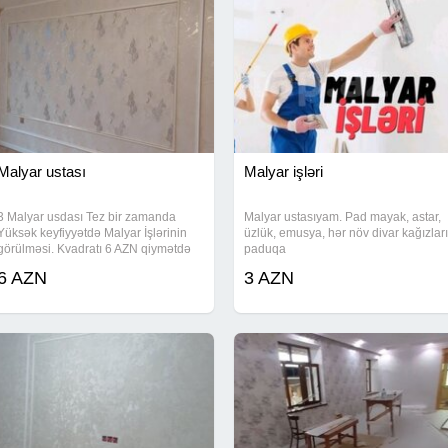
Malyar ustası
Malyar işləri
3 Malyar usdası Tez bir zamanda
Malyar ustasıyam. Pad mayak, astar,
Yüksək keyfiyyətdə Malyar İşlərinin
üzlük, emusya, hər növ divar kağızları
görülməsi. Kvadratı 6 AZN qiymətdə
paduqa
işə baxıb razılaşmağ olar
6 AZN
3 AZN