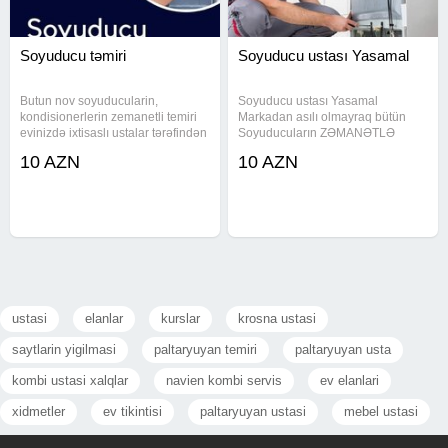
Soyuducu təmiri
Soyuducu ustası Yasamal
Butun nov soyuducularin,
Soyuducu ustası Yasamal
kondisionerlerin zemanetli temiri
Markadan asılı olmayraq bütün
evinizdə ixtisaslı ustalar tərəfindən
Soyuducuların ZƏMANƏTLƏ
həyata keçirilən yüksək keyfiyyətli
təmiri və motor ,plata ,datçik
10 AZN
10 AZN
təmir. BEYNI POZILAN
,vintelyator və başqa detalların də
MASHINLARIN TƏMİRI VƏ
yişilməsi üçün müraciət edə
PROQRAMLAWDIRILMASI.
bilərsiniz. Qiymət görülən təmi r
ARISTON. ARDO. ATLANT.
işinə əsasən
ustasi
elanlar
kurslar
krosna ustasi
saytlarin yigilmasi
paltaryuyan temiri
paltaryuyan usta
kombi ustasi xalqlar
navien kombi servis
ev elanlari
xidmetler
ev tikintisi
paltaryuyan ustasi
mebel ustasi