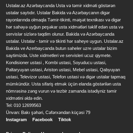
Ustalar.az Azərbaycanda Usta və təmir xidməti göstərən
ustalar saytıdır. Ustalar Bakida və Azərbaycanın digər
rayonlarında olmaqla Təmir-tikinti, məişət texnikası və digər
hər sahəyə uyğun peşəkar usta xidmətləri təklif edən usta və
servislər sizlərə təqdim olunur. Bakida və Azərbaycanda
ustalar. Ustalar - təmir və tikinti hər saheye uygun. Ustalar.az
Bakida ve Azerbaycanda butun saheler uzre ustalar bizim
saytimizda. Uste xidmetleri ve servisleri ucuz qiymete.
Kondisioner ustasi , Kombi ustasi, Soyuducu ustasi,
Paltaryuyan ustasi, Ariston ustasi, Mebel ustasi, Qabyuyan
ustasi, Televizor ustasi, Telefon ustasi və digər ustalar tapmaq
mümkündür. Usta sifariş etmək üçün elanda göstərilən usta
nömrəsinə zəng vurun və tezbir zamanda istədiyniz təmir
xidmətini əldə edin.
Tel: 010 12699563
Ünvan: Bakı şəhəri, Cəfərxəndan küçəsi 79
Instagram
Facebook
Tiktok