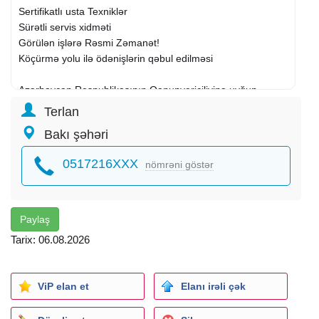
Sertifikatlı usta Texniklər
Sürətli servis xidməti
Görülən işlərə Rəsmi Zəmanət!
Köçürmə yolu ilə ödənişlərin qəbul edilməsi
Azərbaycan Respublikasının Qanunvericiliyinə uyğun
Rəsmi fəaliyyət!
Terlan
Bakı şəhəri
No Frost və Defrost sistemli soyuducuların
təmiri
üçün
yerində, operativ, zəmanətli xidmət göstəririk.
0517216XXX
nömrəni göstər
Xidmətlərimiz
soyuducu təmiri
Paylaş
Tarix: 06.08.2026
buzdolabı təmiri
no frost soyuducu təmiri
ViP elan et
Elanı irəli çək
defrost soyuducu təmiri