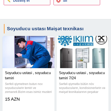
Düzəliş et
Sil
iki qapılı soyuducu təmiri
tək qapılı soyuducu təmiri
Soyuducu ustası Məişət texnikası
vitrin soyuducu təmiri
dondurucu təmiri
sənaye tipli soyuducu təmiri
market və restoran soyuducu təmiri
Soyuducu ustasi , soyuducu
Soyuducu ustasi , soyuducu
kompressor (motor) təmiri
təmiri
təmiri 7/24
soyuducu motoru dəyişimi
Serfeli qiymetnen butun nov
Sərfəli qiymətlə bütün növ
soyuducularin temiri ve
soyuducuların, kondisionerlərin və
zemaneti.Bizim esas isimiz musteri
məişət texnikalarının peşəkar
qaz vurulması
memnuniyyetidir. Soyuducu,usta
təmiri və servisi. Gördüyümüz
15 AZN
,ustasi ,ustası,xolodilnik,xolodelnik
bütün işlərə zəmanət veririk. Əsas
məqsədimiz müştəri
freon qazı vurulması
məmnuniyyətidir. Xidmətlərimiz: •