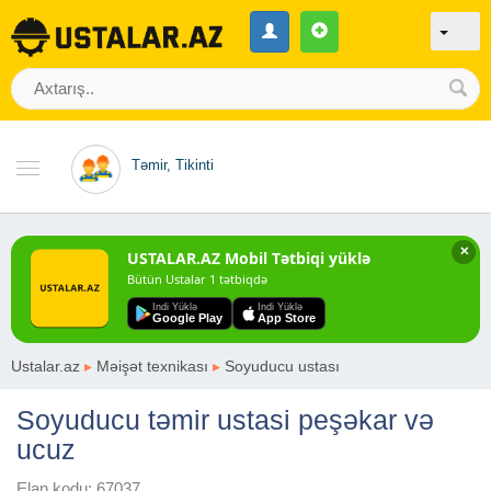
Təmir, Tikinti
✕
USTALAR.AZ Mobil Tətbiqi yüklə
Bütün Ustalar 1 tətbiqdə
Indi Yüklə
Indi Yüklə
Google Play
App Store
Ustalar.az
▸
Məişət texnikası
▸
Soyuducu ustası
Soyuducu təmir ustasi peşəkar və
ucuz
Elan kodu: 67037