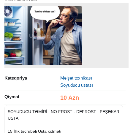
Kateqoriya
Məişət texnikası
Soyuducu ustası
Qiymət
10 Azn
SOYUDUCU TƏMİRİ | NO FROST - DEFROST | PEŞƏKAR
USTA
15 İllik təcrübəli Usta xidməti