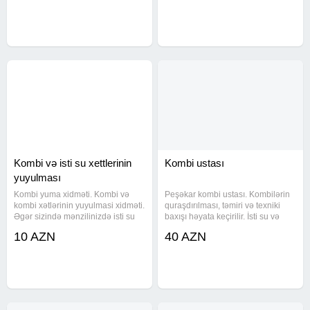
şəkildə yuyuruq İSDTİ SU
ilə yuyularaq tam təmizlənir. İsti
XƏTLƏRİNİN VƏ SU
suyunuzun zəif gəlməsinin
KRANTLARININ ƏRPDƏN
TƏMİZLƏNMƏSİNDƏ DƏ
Kombi və isti su xettlerinin
Kombi ustası
yuyulması
Kombi yuma xidməti. Kombi və
Peşəkar kombi ustası. Kombilərin
kombi xətlərinin yuyulmasi xidməti.
quraşdırılması, təmiri və texniki
Əgər sizində mənzilinizdə isti su
baxışı həyata keçirilir. İsti su və
zəif gəlirsə və istilik sisteminizdə
qızdırma problemləri qısa
10 AZN
40 AZN
nasazliq varsa zəng edin. Tecili və
zamanda aradan qaldırılır. Kombi
keyfiyyətli usta xidməti. Təcili
və radiatorların yuyulması Kombi
xidmət
servis kombi usta