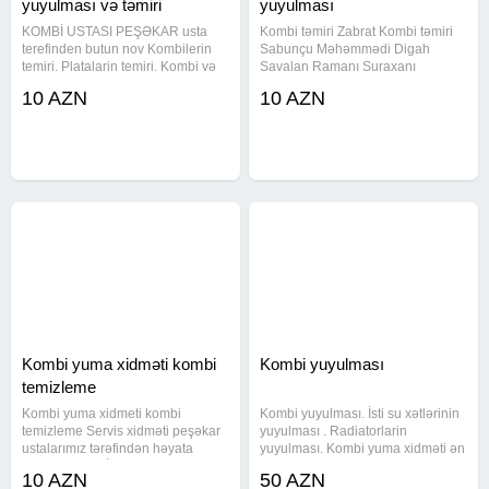
yuyulması və təmiri
yuyulması
KOMBİ USTASI PEŞƏKAR usta
Kombi təmiri Zabrat Kombi təmiri
terefinden butun nov Kombilerin
Sabunçu Məhəmmədi Digah
temiri. Platalarin temiri. Kombi və
Savalan Ramanı Suraxanı
Radiyatorlarin sokulmeden muasir
Kürdəxanı Pirşağı mesdaga Bilgəh
10 AZN
10 AZN
aparatla yuyulmasi Isti su
merdakean sondada Bakı və Bakı
xetlerinin yuyulmasi. Su
ətrafı bütün bölgelerden sifarişlər
nasoslarinin təmiri Bakı və
qəbul edilir. Kombi təmiri, Hər növ
abşeron
Kombi yuma xidməti kombi
Kombi yuyulması
temizleme
Kombi yuma xidmeti kombi
Kombi yuyulması. İsti su xətlərinin
temizleme Servis xidməti peşəkar
yuyulması . Radiatorlarin
ustalarımız tərəfindən həyata
yuyulması. Kombi yuma xidməti ən
kecirilir KOMBİ VƏ
son model olan kombi yuma
10 AZN
50 AZN
RADİATORLARINIZI mükəmməl
aparatlarimizla və kombi dərmanı