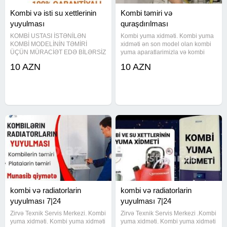
Kombi və isti su xettlerinin
Kombi təmiri və
yuyulması
quraşdırılması
KOMBİ USTASI İSTƏNİLƏN
Kombi yuma xidməti. Kombi yuma
KOMBİ MODELİNİN TƏMİRİ
xidməti ən son model olan kombi
ÜÇÜN MÜRACİƏT EDƏ BİLƏRSİZ
yuma aparatlarimizla və kombi
KAMPA firmasının aparatı və
dərmanı ilə yuyularaq tam
10 AZN
10 AZN
kimyasalından istifade ederek
təmizlənir. İsti suyunuzun zəif
KOMBİ VƏ RADİATORLARINIZI
gəlməsinin səbəbi kombi və isti su
mükəmməl şəkildə yuyuruq İSDTİ
xəttinin tutulmasidir. Kombi
SU XƏTLƏRİNİN VƏ SU
kombi və radiatorlarin
kombi və radiatorlarin
yuyulması 7|24
yuyulması 7|24
Zirvə Texnik Servis Merkezi. Kombi
Zirvə Texnik Servis Merkezi .Kombi
yuma xidməti. Kombi yuma xidməti
yuma xidməti. Kombi yuma xidməti