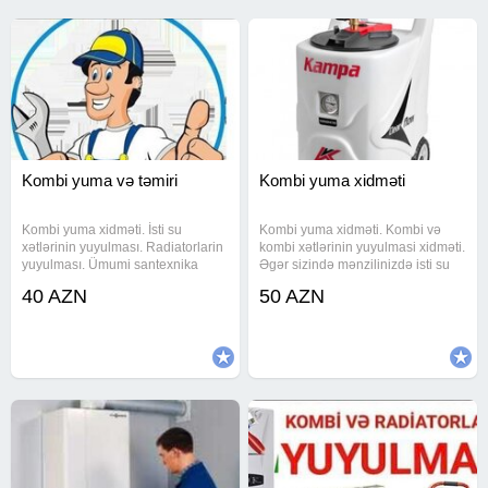
Kombi yuma və təmiri
Kombi yuma xidməti
Kombi yuma xidməti. İsti su
Kombi yuma xidməti. Kombi və
xətlərinin yuyulması. Radiatorlarin
kombi xətlərinin yuyulmasi xidməti.
yuyulması. Ümumi santexnika
Əgər sizində mənzilinizdə isti su
işləri. Son model aparatlarla su
zəif gəlirsə və istilik sisteminizdə
40 AZN
50 AZN
problemlərinin həlli. #kombi yuma,
nasazliq varsa zəng edin. Tecili və
# #isti su xətlərinin yuyulması, #
keyfiyyətli usta xidməti. Təcili
#radiatorlarin
xidmət