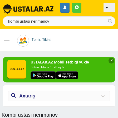
Təmir, Tikinti
✕
USTALAR.AZ Mobil Tətbiqi yüklə
Bütün Ustalar 1 tətbiqdə
Indi Yüklə
Indi Yüklə
Google Play
App Store
Axtarış
Kombi ustasi nerimanov