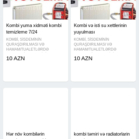
Kombi yuma xidməti kombi
Kombi və isti su xettlerinin
temizleme 7/24
yuyulması
KOMBİ, SİSDEMİNİN
KOMBİ, SİSDEMİNİN
QURAŞDIRILMASI VƏ
QURAŞDIRILMASI VƏ
HAMAM/TUALETLƏRDƏ
HAMAM/TUALETLƏRDƏ
SANTEXNİKA IŞLƏRİNİN
SANTEXNİKA IŞLƏRİNİN
10 AZN
10 AZN
GÖRÜLMƏSİNDƏ DƏ MÜRACİƏT
GÖRÜLMƏSİNDƏ DƏ MÜRACİƏT
EDƏ BİLƏRSİZ Kombi ustasi ,
EDƏ BİLƏRSİZ Kombi ustasi ,
kombi ustası , kombi təmiri , kombi
kombi ustası , kombi təmiri , kombi
temiri , kombi yuyulması , kombi
temiri , kombi yuyulması , kombi
yuyulmasi , kombi
yuyulmasi , kombi
Hər növ kombilərin
kombi təmiri və radiatorlarin