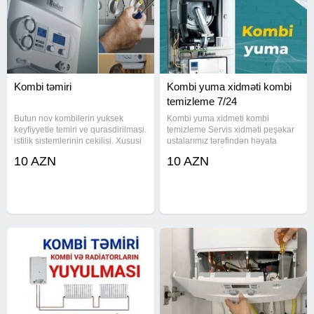
Kombi təmiri
Kombi yuma xidməti kombi
temizleme 7/24
Butun nov kombilerin yuksek
Kombi yuma xidmeti kombi
keyfiyyetle temiri ve qurasdirilmasi.
temizleme Servis xidməti peşəkar
istilik sistemlerinin cekilisi. Xususi
ustalarımız tərəfindən həyata
avadanliqla borularin erpden
kecirilir KOMBİ VƏ
10 AZN
10 AZN
temizlenmesi. Gosterilen
RADİATORLARINIZI mükəmməl
xidmetlere zemanet verilir . kombi
şəkildə yuyuruq İSDTİ SU
temiri, kombi
XƏTLƏRİNİN VƏ SU
KRANTLARININ ƏRPDƏN
TƏMİZLƏNMƏSİNDƏ DƏ