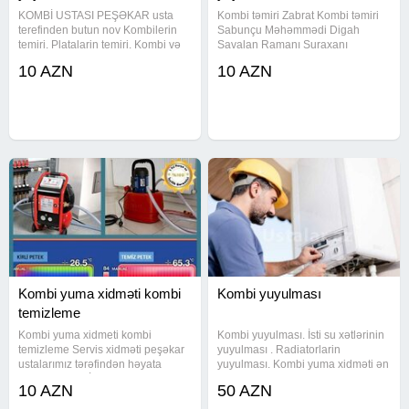
KOMBİ USTASI PEŞƏKAR usta
Kombi təmiri Zabrat Kombi təmiri
terefinden butun nov Kombilerin
Sabunçu Məhəmmədi Digah
temiri. Platalarin temiri. Kombi və
Savalan Ramanı Suraxanı
Radiyatorlarin sokulmeden muasir
Kürdəxanı Pirşağı mesdaga Bilgəh
10 AZN
10 AZN
aparatla yuyulmasi Isti su
merdakean sondada Bakı və Bakı
xetlerinin yuyulmasi. Su
ətrafı bütün bölgelerden sifarişlər
nasoslarinin təmiri Bakı və
qəbul edilir. Kombi təmiri, Hər növ
abşeron
Kombi yuma xidməti kombi
Kombi yuyulması
temizleme
Kombi yuma xidmeti kombi
Kombi yuyulması. İsti su xətlərinin
temizleme Servis xidməti peşəkar
yuyulması . Radiatorlarin
ustalarımız tərəfindən həyata
yuyulması. Kombi yuma xidməti ən
kecirilir KOMBİ VƏ
son model olan kombi yuma
10 AZN
50 AZN
RADİATORLARINIZI mükəmməl
aparatlarimizla və kombi dərmanı
şəkildə yuyuruq İSDTİ SU
ilə yuyularaq tam təmizlənir. İsti