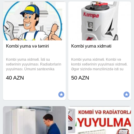
Kombi yuma və təmiri
Kombi yuma xidməti
Kombi yuma xidməti. İsti su
Kombi yuma xidməti. Kombi və
xətlərinin yuyulması. Radiatorlarin
kombi xətlərinin yuyulmasi xidməti.
yuyulması. Ümumi santexnika
Əgər sizində mənzilinizdə isti su
işləri. Son model aparatlarla su
zəif gəlirsə və istilik sisteminizdə
40 AZN
50 AZN
problemlərinin həlli. #kombi yuma,
nasazliq varsa zəng edin. Tecili və
# #isti su xətlərinin yuyulması, #
keyfiyyətli usta xidməti. Təcili
#radiatorlarin
xidmət