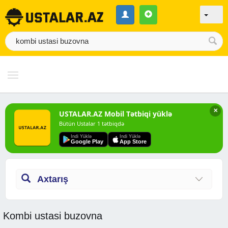
✕
USTALAR.AZ Mobil Tətbiqi yüklə
Bütün Ustalar 1 tətbiqdə
Indi Yüklə
Indi Yüklə
Google Play
App Store
Axtarış
Kombi ustasi buzovna