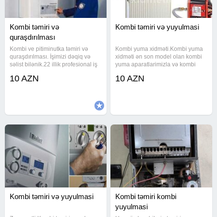
Kombi təmiri və
Kombi təmiri və yuyulmasi
quraşdırılması
Kombi ve pitiminutka təmiri və
Kombi yuma xidməti.Kombi yuma
quraşdırılması. İşimizi dəqiq və
xidməti ən son model olan kombi
səlist bilənik.22 illik profesional iş
yuma aparatlarimizla və kombi
stajımız var.
dərmanı ilə yuyularaq tam
10 AZN
10 AZN
təmizlənir. #kombi usdası #kombi
ustasi #kombi temiri #kombi ustasi
#kombi yuyulmasi #kombi
Kombi təmiri və yuyulmasi
Kombi təmiri kombi
yuyulmasi