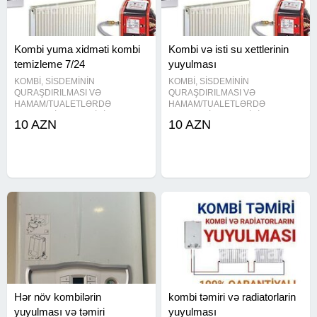
Kombi yuma xidməti kombi
Kombi və isti su xettlerinin
temizleme 7/24
yuyulması
KOMBİ, SİSDEMİNİN
KOMBİ, SİSDEMİNİN
QURAŞDIRILMASI VƏ
QURAŞDIRILMASI VƏ
HAMAM/TUALETLƏRDƏ
HAMAM/TUALETLƏRDƏ
SANTEXNİKA IŞLƏRİNİN
SANTEXNİKA IŞLƏRİNİN
10 AZN
10 AZN
GÖRÜLMƏSİNDƏ DƏ MÜRACİƏT
GÖRÜLMƏSİNDƏ DƏ MÜRACİƏT
EDƏ BİLƏRSİZ Kombi ustasi ,
EDƏ BİLƏRSİZ Kombi ustasi ,
kombi ustası , kombi təmiri , kombi
kombi ustası , kombi təmiri , kombi
temiri , kombi yuyulması , kombi
temiri , kombi yuyulması , kombi
yuyulmasi , kombi
yuyulmasi , kombi
Hər növ kombilərin
kombi təmiri və radiatorlarin
yuyulması və təmiri
yuyulması