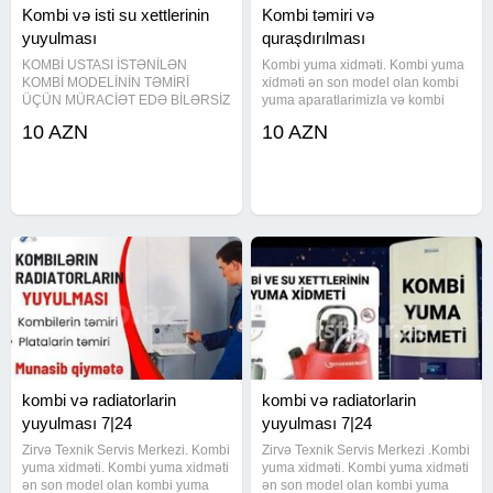
Kombi və isti su xettlerinin
Kombi təmiri və
yuyulması
quraşdırılması
KOMBİ USTASI İSTƏNİLƏN
Kombi yuma xidməti. Kombi yuma
KOMBİ MODELİNİN TƏMİRİ
xidməti ən son model olan kombi
ÜÇÜN MÜRACİƏT EDƏ BİLƏRSİZ
yuma aparatlarimizla və kombi
KAMPA firmasının aparatı və
dərmanı ilə yuyularaq tam
10 AZN
10 AZN
kimyasalından istifade ederek
təmizlənir. İsti suyunuzun zəif
KOMBİ VƏ RADİATORLARINIZI
gəlməsinin səbəbi kombi və isti su
mükəmməl şəkildə yuyuruq İSDTİ
xəttinin tutulmasidir. Kombi
SU XƏTLƏRİNİN VƏ SU
kombi və radiatorlarin
kombi və radiatorlarin
yuyulması 7|24
yuyulması 7|24
Zirvə Texnik Servis Merkezi. Kombi
Zirvə Texnik Servis Merkezi .Kombi
yuma xidməti. Kombi yuma xidməti
yuma xidməti. Kombi yuma xidməti
ən son model olan kombi yuma
ən son model olan kombi yuma