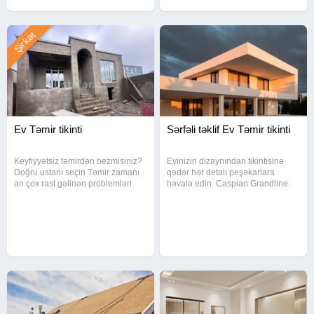
Şirkət
Ev Təmir tikinti
Sərfəli təklif Ev Təmir tikinti
Keyfiyyətsiz təmirdən bezmisiniz?
Evinizin dizaynından tikintisinə
Doğru ustanı seçin Təmir zamanı
qədər hər detalı peşəkarlara
ən çox rast gəlinən problemləri
həvalə edin. Caspian Grandline
aradan qaldırırıq: gecikmə,
olaraq, 10 illik təcrübəmizlə sizə
səliqəsiz iş və keyfiyyətsiz nəticə.
sadəcə divarlar deyil, rahat bir
Bizim xidmətlər: Sıfırdan təmir
gələcək vəd edirik.Fərdi yanaşma
işləri Köhnə təmirin
və modern memarlıq