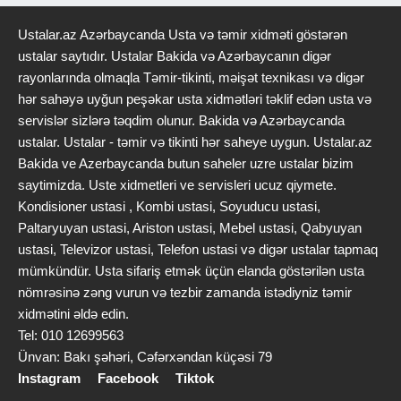
Ustalar.az Azərbaycanda Usta və təmir xidməti göstərən
ustalar saytıdır. Ustalar Bakida və Azərbaycanın digər
rayonlarında olmaqla Təmir-tikinti, məişət texnikası və digər
hər sahəyə uyğun peşəkar usta xidmətləri təklif edən usta və
servislər sizlərə təqdim olunur. Bakida və Azərbaycanda
ustalar. Ustalar - təmir və tikinti hər saheye uygun. Ustalar.az
Bakida ve Azerbaycanda butun saheler uzre ustalar bizim
saytimizda. Uste xidmetleri ve servisleri ucuz qiymete.
Kondisioner ustasi , Kombi ustasi, Soyuducu ustasi,
Paltaryuyan ustasi, Ariston ustasi, Mebel ustasi, Qabyuyan
ustasi, Televizor ustasi, Telefon ustasi və digər ustalar tapmaq
mümkündür. Usta sifariş etmək üçün elanda göstərilən usta
nömrəsinə zəng vurun və tezbir zamanda istədiyniz təmir
xidmətini əldə edin.
Tel: 010 12699563
Ünvan: Bakı şəhəri, Cəfərxəndan küçəsi 79
Instagram
Facebook
Tiktok