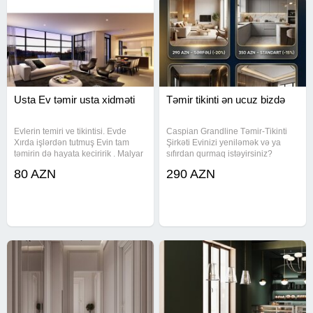
Usta Ev təmir usta xidməti
Təmir tikinti ən ucuz bizdə
Evlerin temiri ve tikintisi. Evde
Caspian Grandline Təmir-Tikinti
Xırda işlərdən tutmuş Evin tam
Şirkəti Evinizi yeniləmək və ya
təmirin də hayata keciririk . Malyar
sıfırdan qurmaq istəyirsiniz?
(Astar Uzluk Emusiy Rengsaz)
Peşəkar komandamızla bütün
80 AZN
290 AZN
Saniteknik (Su durbalarin və sair
təmir-tikinti işlərini 0-dan tam hazır
işlər) Alciban Elektirik Pitminutka
vəziyyətə qədər yüksək keyfiyyətlə
(Quraşrırmaq
həyata keçiririk