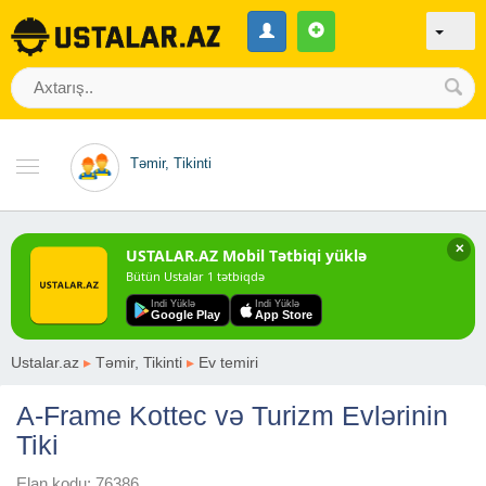
Təmir, Tikinti
✕
USTALAR.AZ Mobil Tətbiqi yüklə
Bütün Ustalar 1 tətbiqdə
Indi Yüklə
Indi Yüklə
Google Play
App Store
Ustalar.az
▸
Təmir, Tikinti
▸
Ev temiri
A-Frame Kottec və Turizm Evlərinin
Tiki
Elan kodu: 76386