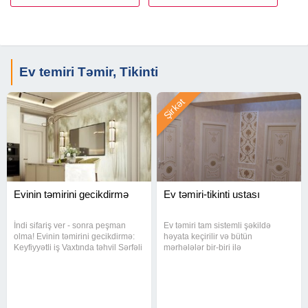
Ev temiri Təmir, Tikinti
Şirkət
Evinin təmirini gecikdirmə
Ev təmiri-tikinti ustası
İndi sifariş ver - sonra peşman
Ev təmiri tam sistemli şəkildə
olma! Evinin təmirini gecikdirmə:
həyata keçirilir və bütün
Keyfiyyətli iş Vaxtında təhvil Sərfəli
mərhələlər bir-biri ilə
qiymət Yerlər dolmadan zəng et!
uyğunlaşdırılır. Sıfırdan tikinti və
podklyuç təmir xidmətləri eyni
komanda tərəfindən koordinasiyalı
icra olunur. Nəticədə işlərdə təkrar