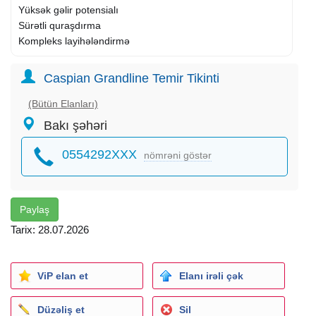
Yüksək gəlir potensialı
Sürətli quraşdırma
Kompleks layihələndirmə
Biznesiniz üçün fərqli konsept yaradın!
Caspian Grandline Temir Tikinti
(Bütün Elanları)
Bakı şəhəri
0554292XXX
nömrəni göstər
Paylaş
Tarix: 28.07.2026
ViP elan et
Elanı irəli çək
Düzəliş et
Sil