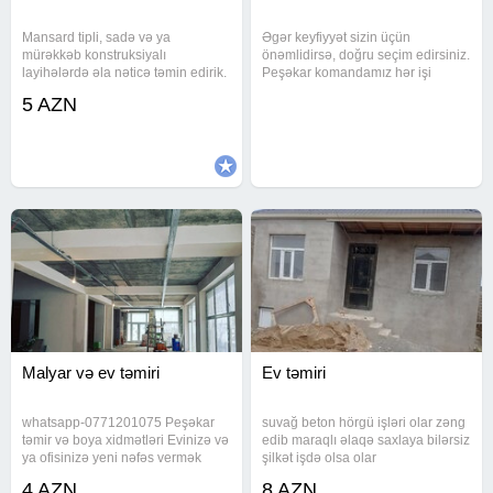
Mansard tipli, sadə və ya
Əgər keyfiyyət sizin üçün
mürəkkəb konstruksiyalı
önəmlidirsə, doğru seçim edirsiniz.
layihələrdə əla nəticə təmin edirik.
Peşəkar komandamız hər işi
Həyət evləri, obyektlər,
incəliklə və zövqlə həyata keçirir.
5 AZN
çoxmərtəbəli binalar, qarajlar,
Xidmətlər: Kompleks təmir və
darvaza üstü və hasarların dam
yenidən qurma Dizayn əsasında
örtükləri tam dəqiqliklə, keyfiyyətli
işlər Bahalı və keyfiyyətli
Malyar və ev təmiri
Ev təmiri
whatsapp-0771201075 Peşəkar
suvağ beton hörgü işləri olar zəng
təmir və boya xidmətləri Evinizə və
edib maraqlı əlaqə saxlaya bilərsiz
ya ofisinizə yeni nəfəs vermək
şilkət işdə olsa olar
istəyirsiniz? Sədəf boya, dekorativ
4 AZN
8 AZN
boya, sulu boya, oboy və digər