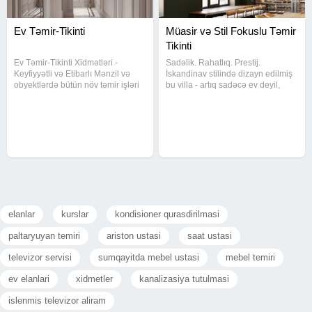
Ev Təmir-Tikinti
Müasir və Stil Fokuslu Təmir
Tikinti
Ev Təmir-Tikinti Xidmətləri -
Sadəlik. Rahatlıq. Prestij.
Keyfiyyətli və Etibarlı Mənzil və
İskandinav stilində dizayn edilmiş
obyektlərdə bütün növ təmir işləri
bu villa - artıq sadəcə ev deyil,
peşəkar ustalar tərəfindən görülür.
həyat tərzidir. 2 mərtəbəli
İşlər mərhələli şəkildə və planlı
planlama 5 sot həyət Minimal
şəkildə icra olunur. Xidmətlər: Tam
baseyn zonası Təbii materiallar və
və qismən
işıqlı interyer Bu dizayn: Göz
elanlar
kurslar
kondisioner qurasdirilmasi
paltaryuyan temiri
ariston ustasi
saat ustasi
televizor servisi
sumqayitda mebel ustasi
mebel temiri
ev elanlari
xidmetler
kanalizasiya tutulmasi
islenmis televizor aliram