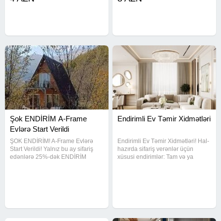
boya növlərində yüksək keyfiyyətli
iş axtarırsınızsa,
Şok ENDİRİM A-Frame
Endirimli Ev Təmir Xidmətləri
Evlərə Start Verildi
ŞOK ENDİRİM! A-Frame Evlərə
Endirimli Ev Təmir Xidmətləri! Hal-
Start Verildi! Yalnız bu ay sifariş
hazırda sifariş verənlər üçün
edənlərə 25%-dək ENDİRİM
xüsusi endirimlər: Tam və ya
Pulsuz 3D dizayn Sürətli tikinti
qismən təmir Mənzil, ofis, obyekt
xidməti Bağ evinizi indi daha
Tələsin, yerlər məhduddur!
sərfəli qiymətə tikdirin!