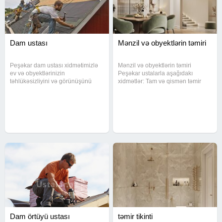
Dam ustası
Mənzil və obyektlərin təmiri
Peşəkar dam ustası xidmətimizlə
Mənzil və obyektlərin təmiri
ev və obyektlərinizin
Peşəkar ustalarla aşağıdakı
təhlükəsizliyini və görünüşünü
xidmətlər: Tam və qismən təmir
mükəmməl şəkildə təmin edirik.
Döşəmə və divar işləri Tavan və
Müasir dam örtüklərinin birbaşa
dekorativ işlər Elektrik və su
zavoddan satışı və quraşdırılması
sistemləri Keyfiyyətə zəmanət
ilə keyfiyyət və uzunömürlülük
verilir.
təmin
Dam örtüyü ustası
təmir tikinti