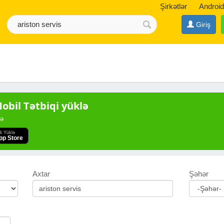
Şirkətlər
Android
Giriş
bil Tətbiqi yüklə
də
di Yüklə
pp Store
Axtar
Şəhər