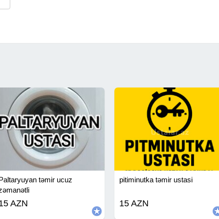
Paltaryuyan təmir ucuz
pitiminutka təmir ustasi
zəmanətli
15 AZN
15 AZN