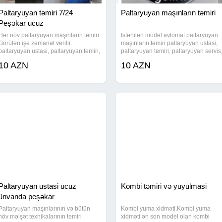
Paltaryuyan təmiri 7/24
Paltaryuyan maşınların təmiri
Peşəkar ucuz
Hər növ paltaryuyan maşınların təmiri.
İstənilən model avtomat paltaryuyan
Görülən işə zəmanət verilir.
maşınların təmiri paltaryuyan ustasi,
paltaryuyan ustasi, paltaryuyan temiri,
paltaryuyan temiri, paltaryuyan servis
paltaryuyan servis, paltaryuyan masin
paltaryuyan masin ustasi baku,
10 AZN
10 AZN
ustasi baku, paltaryuyan masin ustasi,
paltaryuyan masin ustasi, paltaryuya
paltaryuyan ustasi baki, paltar
ustasi baki, paltar yuyan ustasi,
Paltaryuyan ustasi ucuz
Kombi təmiri və yuyulmasi
ünvanda peşəkar
Paltaryuyan maşınlarının və bütün
Kombi yuma xidməti.Kombi yuma
növ məişət texnikalarının təmiri
xidməti ən son model olan kombi