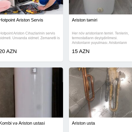
Hotpoint Ariston Servis
Ariston təmiri
Hotpoint Ariston Cihazlarinin servis
Her növ aristonların temiri. Tenlerin,
xidmeti. Unvanda xidmet. Zemanetli is
termostatların deyişdirilmesi.
Aristonların yuyulması. Aristonların
quraşdırılması. Aristonların satışı.
20 AZN
15 AZN
Kombi və Ariston ustasi
Ariston usta