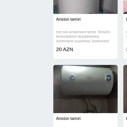
Ariston təmiri
Her növ aristonların temiri. Tenlerin,
termostatların deyişdirilmesi.
Aristonların yuyulması. Aristonların
quraşdırılması.
20 AZN
Ariston təmiri