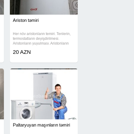
Ariston təmiri
Her növ aristonların temiri. Tenlerin,
termostatların deyişdirilmesi.
Aristonların yuyulması. Aristonların
quraşdırılması. Aristonların satışı.
20 AZN
Paltaryuyan maşınların təmiri