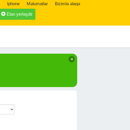
Iphone
Məlumatlar
Bizimlə əlaqə
Elan yerləşdir
✕