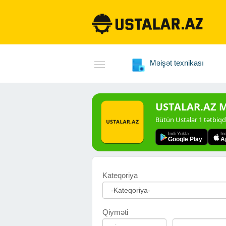
Məişət texnikası
USTALAR.AZ Mo
Bütün Ustalar 1 tətbiq
Indi Yüklə
In
Google Play
A
Kateqoriya
Qiyməti