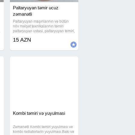
Paltaryuyan təmir ucuz
zəmanətli
Paltaryuyan maşınlarının və bütün
növ məişət texnikalarının təmiri
,
paltaryuyan ustasi, paltaryuyan temiri,
paltryuyan servis, paltaryuyan təmiri,
15 AZN
n
paltaryuyan ustası, paltaryuyan
servisi, paltaryuyan masin ustasi,
paltar
Kombi təmiri və yuyulmasi
Zəmanətli Kombi təmiri yuyulması ve
kombi radiatorlarin yuyulması.Bakı və