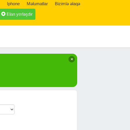
Iphone
Məlumatlar
Bizimlə əlaqə
Elan yerləşdir
✕