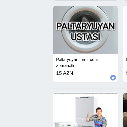
Paltaryuyan təmir ucuz
zəmanətli
15 AZN