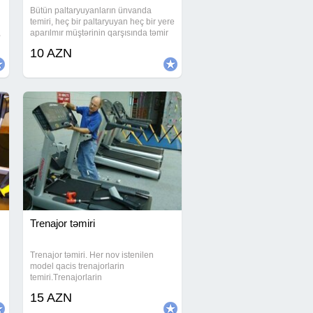
Bütün paltaryuyanların ünvanda
temiri, heç bir paltaryuyan heç bir yere
,
aparılmır müştərinin qarşısında təmir
olunur ve bütün görülən işə 1il
10 AZN
zəmanət verilir. Peşəkar və zəmanətli
təmir Hər bir ünvana
Trenajor təmiri
Trenajor təmiri. Her nov istenilen
model qacis trenajorlarin
temiri.Trenajorlarin
s
dasinmasi.Trenajorlarin yigilmasi ve s
15 AZN
Trenajor ehtiyyat hisselerin
satisi.Trenajorlarin