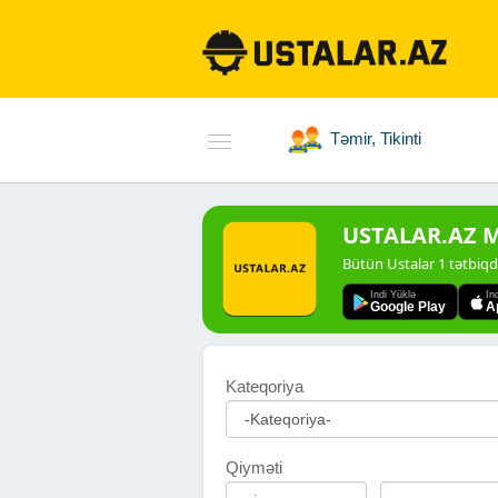
Təmir, Tikinti
USTALAR.AZ Mo
Bütün Ustalar 1 tətbiq
Indi Yüklə
In
Google Play
A
Kateqoriya
Qiyməti