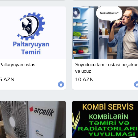
Paltaryuyan ustasi
Soyuducu təmir ustasi peşəkar
və ucuz
5 AZN
10 AZN