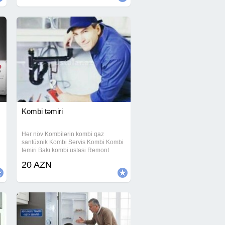
zapcastlari.Trenajor yaglarinin
satisi.Beqavoy
Kombi təmiri
Hər növ Kombilərin kombi qaz
santüxnik Kombi Servis Kombi Kombi
təmiri Bakı kombi ustasi Remont
Kombi Kombilərin təmiri
20 AZN