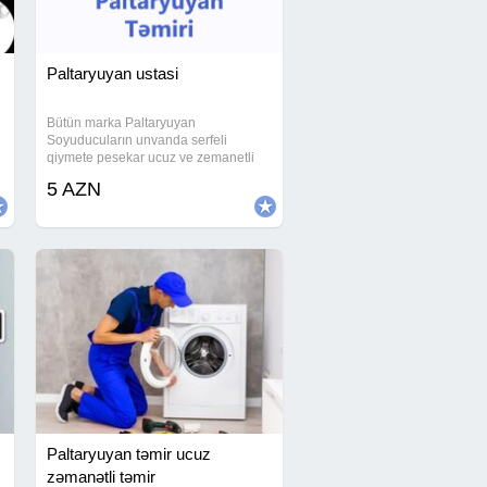
Paltaryuyan ustasi
Bütün marka Paltaryuyan
Soyuducuların unvanda serfeli
qiymete pesekar ucuz ve zemanetli
temiri servislerden ucuz qiymət deyirik
5 AZN
gördüyümüz işə zəmanət veririk
Unvanda temir paltaryuyan ustasi
paltaryuyan
Paltaryuyan təmir ucuz
zəmanətli təmir