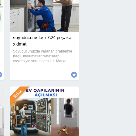
soyuducu ustası 7\24 peşəkar
xidmət
Soyuducunuzda yaranan prablemle
bagli, melumatlari whatsaap
vasitesiyle vere bilersiniz. Marka
modelinden asili olmayaraq butun
soyuducularin temirine baxilir.
Unvana gelirik. Gorulen islere
zemanet verilir. Soyuducu ,
Şirkət