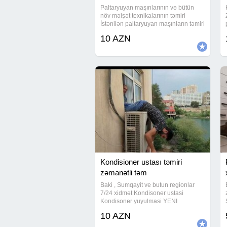
Paltaryuyan maşınlarının və bütün
növ məişət texnikalarının təmiri
İstənilən paltaryuyan maşınların təmiri
servisi Kombi təmiri Qabyuyan təmiri
10 AZN
paltaryuyan ustasi, paltaryuyan temiri,
paltaryuyan servis, paltaryuyan
Kondisioner ustası təmiri
zəmanətli təm
Baki , Sumqayit ve butun regionlar
7/24 xidmət Kondisoner ustasi
Kondisoner yuyulmasi YENI
SEZONLA elaqedar kondisonerlerin
10 AZN
maksimum soyug vurmasi ucun
yuyulmasi ve temizlenmesi