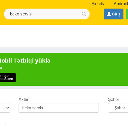
Şirkətlər
Android
Giriş
bil Tətbiqi yüklə
də
di Yüklə
pp Store
Axtar
Şəhər