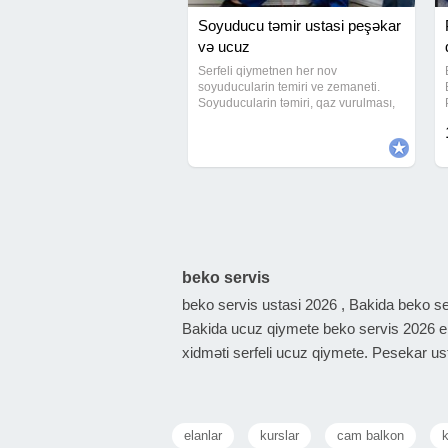
Soyuducu təmir ustasi peşəkar
və ucuz
Serfeli qiymetnen her nov
soyuducularin temiri ve zemaneti.
Soyuducularin təmiri, qaz vurulması,
təmizlənməsi xidməti bizde.Peşəkar
ucuz zəmanətli təmir edirik.Görülən
hər işə zəmanət veririk.Soyuducu ,
suyuducu, usta ,
Şirkət
Ş
Seyflərin açılması xidməti
Seyf ustası Ustasi SEYFLƏRİN
AÇILMASI XİDMƏTİ Şifrə unudulub?