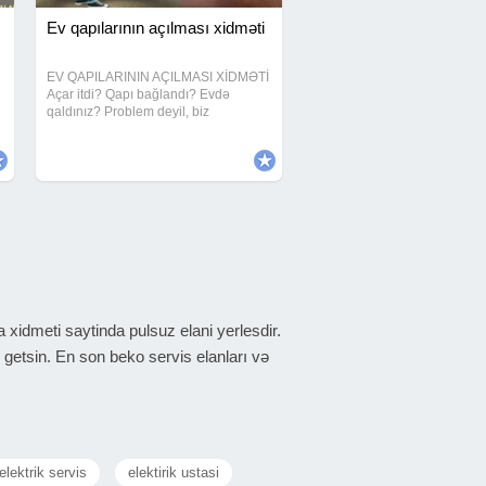
Ev qapılarının açılması xidməti
EV QAPILARININ AÇILMASI XİDMƏTİ
Açar itdi? Qapı bağlandı? Evdə
qaldınız? Problem deyil, biz
buradayıq! Peşəkar və təcrübəli usta
Sürətli gəliş Qapıya zərər vermədən
açılış Məxfilik və təhlükəsizlik təmin
olunur 24/7
Elektrik Ustası
I
ELEKTRİK USTASI XİDMƏTLƏRİ 24/7
ƏLAQƏ İMKANI! XİDMƏT SONRASI 1