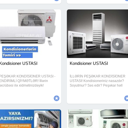
zapcastlari.Trenajor yaglarinin
satisi.Beqavoy
Kondisioner USTASI
Kondisioner USTASI
PEŞƏKAR KONDİSİONER USTASI -
İLLƏRİN PEŞƏKAR KONDİSİONER
ENDİRİMLİ QİYMƏTLƏR! İllərin
USTASI! Kondisioneriniz nasazdır?
təcrübəsi ilə xidmətinizdəyik!
Soyutmur? Səs edir? Peşəkar həll
Kondisionerlərin quraşdırılması, təmiri
üçün doğru ünvandasınız! Təmir -
və texniki baxışı yüksək səviyyədə
Bütün nasazlıqların aradan
həyata keçirilir. Quraşdırılma Qaz
qaldırılması Quraşdırma - Sürətli və
vurulması Təmizlik
səliqəli montaj Yuyulma -