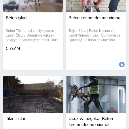
Beton işləri
Beton kesme desme xidməti
Beton Tökülməsi və styaşkanın
Toğrul Usta | Beton Kəsmə və
Lazer Ölçülü Dəqiqliklə yüksək
Karot Xidməti - Bakı, Sumqayıt və
səviyyədə yerinə yetirilməsi. Bakı
Qarabağ 12 ildən çox təcrübə.
və ətrafında bütün növ beton
Tozsuz, vibrasiyasız və dəqiq
5 AZN
işlərini müasir lazer avadanlığı ilə
beton kəsmə xidməti təqdim edirik.
yüksək dəqiqliklə yerinə yetir.
XİDMƏTLƏRİMİZ: Qapı yeri,
Nəticə: mükəmməl
pəncərə yeri açmaq Diamant karot
Tikinti isləri
Ucuz və peşəkar Beton
kesme desme xidmət