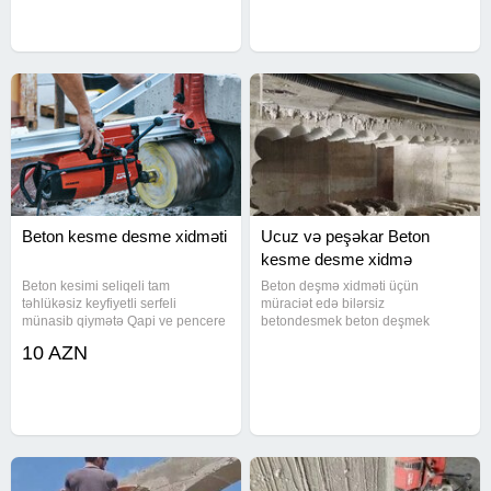
qarişiq betonlarin
tam tehlükəsiz kəsimi İşləri.Qiymət
Beton kesme desme xidməti
Ucuz və peşəkar Beton
kesme desme xidmə
Beton kesimi seliqeli tam
Beton deşmə xidməti üçün
təhlükəsiz keyfiyetli serfeli
müraciət edə bilərsiz
münasib qiymətə Qapi ve pencere
betondesmek beton deşmek
yerlerinin lift pilleken yerlerinin
deşmək veton beton deşen
10 AZN
arakesmelerin monolit ve
deshen deshmek betonkesmek
divarlarin her razmerde seliqeli
betondesmek isler isleri ishleti
tam tehlükəsiz kəsimi İşləri.Qiymət
beton ishleri işlətri deşmək Beton
sverlil sverlits beton