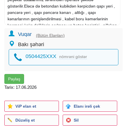
göstərilir.Eləcə də betondan kubikdən kərpicdən qapı yeri ,
pəncərə yeri , qapı pəncərə kənarı , altlığı , qapı
kənarlarının genişləndirilməsi , kabel boru kəmərlərinin
keçməsi üçün dəliklərin açılması və beton kəsintisi , pilləkan
yerlərinin kəsilməsi işlərini də görürəm.Beton və monolit
Vuqar
(Bütün Elanları)
kəsilməsi üçün PALME , HONDA , HUSQVARNA , STİHL TS
Bakı şəhəri
800 , karot - HILTI DD 200 , perefarator , direl hər cür
texnika və briqada var.
0504425XXX
nömrəni göstər
Şirkətlərlə müqavilə bağlayaraq fəaliyyət göstərə bilirik
Gördüyümüz işə tam zəmanət veririk.
Paylaş
Tarix: 17.06.2026
ViP elan et
Elanı irəli çək
Düzəliş et
Sil