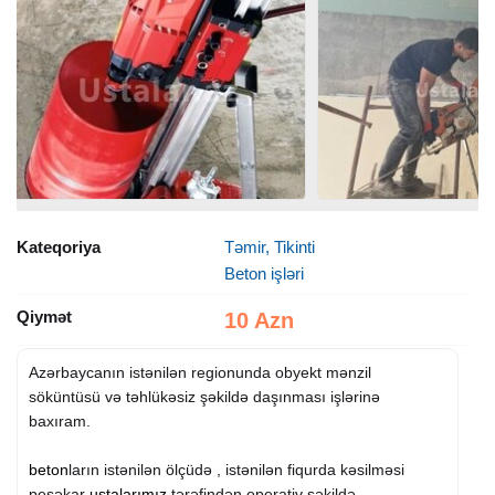
Kateqoriya
Təmir, Tikinti
Beton işləri
Qiymət
10 Azn
Azərbaycanın istənilən regionunda obyekt mənzil
söküntüsü və təhlükəsiz şəkildə daşınması işlərinə
baxıram.
beton
ların istənilən ölçüdə , istənilən fiqurda kəsilməsi
peşəkar
ustalarımız
tərəfindən operativ şəkildə