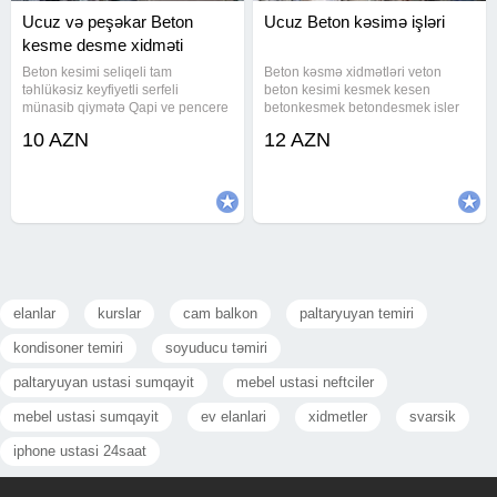
Ucuz və peşəkar Beton
Ucuz Beton kəsimə işləri
kesme desme xidməti
Beton kesimi seliqeli tam
Beton kəsmə xidmətləri veton
təhlükəsiz keyfiyetli serfeli
beton kesimi kesmek kesen
münasib qiymətə Qapi ve pencere
betonkesmek betondesmek isler
yerlerinin lift pilleken yerlerinin
isleri ishleti beton ishleri işlətri
10 AZN
12 AZN
arakesmelerin monolit ve
kəsmək deşmək Beton beton
divarlarin her razmerde seliqeli
sverlit beton rezka betona rezat
tam tehlükəsiz kəsimi İşləri.Qiymət
rezhushiy risunok rezat beton
beton
elanlar
kurslar
cam balkon
paltaryuyan temiri
kondisoner temiri
soyuducu təmiri
paltaryuyan ustasi sumqayit
mebel ustasi neftciler
mebel ustasi sumqayit
ev elanlari
xidmetler
svarsik
iphone ustasi 24saat