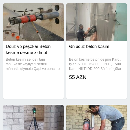
Ucuz və peşəkar Beton
Ən ucuz beton kəsimi
kesme desme xidmət
Beton kesimi seliqeli tam
Beton kəsmə beton deşmə Karot
təhlükəsiz keyfiyetli serfeli
işləri STİHL TS 800 , 1200 , 1500
münasib qiymətə Qapi ve pencere
Karot HILTI DD 200 Bütün ölçülər
yerlerinin lift pilleken yerlerinin
var. 25 ° dən 300 ° - yə kimi var
55 AZN
arakesmelerin monolit ve
divarlarin her razmerde seliqeli
tam tehlükəsiz kəsimi İşləri.Qiymət