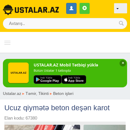
✕
USTALAR.AZ Mobil Tətbiqi yüklə
Bütün Ustalar 1 tətbiqdə
Indi Yüklə
Indi Yüklə
Google Play
App Store
Ustalar.az
▸
Təmir, Tikinti
▸
Beton işləri
Ucuz qiymətə beton deşən karot
Elan kodu: 67380