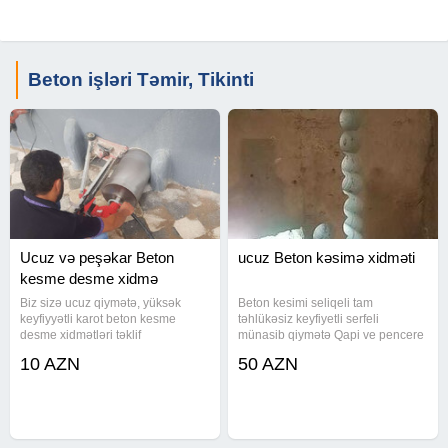
Beton işləri Təmir, Tikinti
Ucuz və peşəkar Beton
ucuz Beton kəsimə xidməti
kesme desme xidmə
Biz sizə ucuz qiymətə, yüksək
Beton kesimi seliqeli tam
keyfiyyətli karot beton kesme
təhlükəsiz keyfiyetli serfeli
desme xidmətləri təklif
münasib qiymətə Qapi ve pencere
edirik.Azərbaycanın istənilən
yerlerinin lift pilleken yerlerinin
10 AZN
50 AZN
regionunda obyekt mənzil
arakesmelerin monolit ve
söküntüsü və təhlükəsiz şəkildə
divarlarin her razmerde seliqeli
daşınması işlərinə baxıram.
tam tehlükəsiz kəsimi İşləri.Qiymət
Betonların istənilən