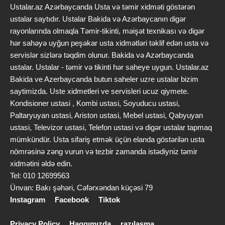
Ustalar.az Azərbaycanda Usta və təmir xidməti göstərən
ustalar saytıdır. Ustalar Bakida və Azərbaycanın digər
rayonlarında olmaqla Təmir-tikinti, məişət texnikası və digər
hər sahəyə uyğun peşəkar usta xidmətləri təklif edən usta və
servislər sizlərə təqdim olunur. Bakida və Azərbaycanda
ustalar. Ustalar - təmir və tikinti hər saheye uygun. Ustalar.az
Bakida ve Azerbaycanda butun saheler uzre ustalar bizim
saytimizda. Uste xidmetleri ve servisleri ucuz qiymete.
Kondisioner ustasi , Kombi ustasi, Soyuducu ustasi,
Paltaryuyan ustasi, Ariston ustasi, Mebel ustasi, Qabyuyan
ustasi, Televizor ustasi, Telefon ustasi və digər ustalar tapmaq
mümkündür. Usta sifariş etmək üçün elanda göstərilən usta
nömrəsinə zəng vurun və tezbir zamanda istədiyniz təmir
xidmətini əldə edin.
Tel: 010 12699563
Ünvan: Bakı şəhəri, Cəfərxəndan küçəsi 79
Instagram
Facebook
Tiktok
Privacy Policy
Haqqımızda
razılaşma