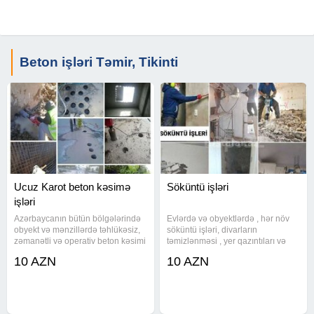
Beton işləri Təmir, Tikinti
Ucuz Karot beton kəsimə
Söküntü işləri
işləri
Azərbaycanın bütün bölgələrində
Evlərdə və obyektlərdə , hər növ
obyekt və mənzillərdə təhlükəsiz,
söküntü işləri, divarların
zəmanətli və operativ beton kəsimi
təmizlənməsi , yer qazıntıları və
və deşmə işlərini həyata
sair işlər , peşəkar işçi qrupu
10 AZN
10 AZN
keçiririk.Beton kesen beton deşen
tərəfindən həyata keçirilir.
beton kesimi beton deşimi armatur
qarişiq betonlarin