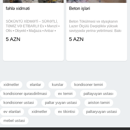
fəhlə xidməti
Beton işləri
SÖKÜNTÜ XİDMƏTİ – SÜRƏTLİ,
Beton Tökülməsi və styaşkanın
TƏMİZ VƏ ETİBARLI! Ev • Mənzil •
Lazer Ölçülü Dəqiqliklə yüksək
Ofis • Obyekt • Mağaza • Anbar •
səviyyədə yerinə yetirilməsi. Bakı
Qaraj söküntüsü Divar və
və ətrafında bütün növ beton
5 AZN
5 AZN
arakəsmələrin sökülməsi Kafel,
işlərini müasir lazer avadanlığı ilə
metlax və beton qırılması Tavan və
yüksək dəqiqliklə yerinə yetir.
döşəmə söküntüsü Tikinti
Nəticə: mükəmməl
xidmetler
elanlar
kurslar
kondisoner temiri
kondisioner qurasdirilmasi
ev temiri
paltayuyan ustası
kondisioner ustasi
paltar yuyan ustasi
ariston təmiri
ev elanlari
xidmetler
ev tikintisi
paltaryuyan ustasi
mebel ustasi