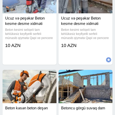
Ucuz və peşəkar Beton
Ucuz və peşəkar Beton
kesme desme xidməti
kesme desme xidməti
Beton kesimi seliqeli tam
Beton kesimi seliqeli tam
təhlükəsiz keyfiyetli serfeli
təhlükəsiz keyfiyetli serfeli
münasib qiymətə Qapi ve pencere
münasib qiymətə Qapi ve pencere
yerlerinin lift pilleken yerlerinin
yerlerinin lift pilleken yerlerinin
10 AZN
10 AZN
arakesmelerin monolit ve
arakesmelerin monolit ve
divarlarin her razmerde seliqeli
divarlarin her razmerde seliqeli
tam tehlükəsiz kəsimi İşləri.Qiymət
tam tehlükəsiz kəsimi İşləri.Qiymət
Beton kəsən beton deşən
Betoncu görgü suvaq dam