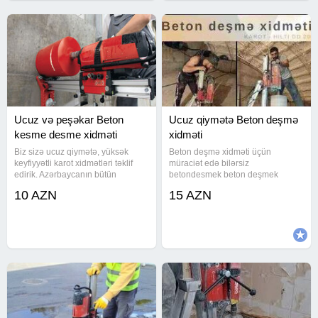
Ucuz və peşəkar Beton
Ucuz qiymətə Beton deşmə
kesme desme xidməti
xidməti
Biz sizə ucuz qiymətə, yüksək
Beton deşmə xidməti üçün
keyfiyyətli karot xidmətləri təklif
müraciət edə bilərsiz
edirik. Azərbaycanın bütün
betondesmek beton deşmek
bölgələrində obyekt və
deşmək veton beton deşen
10 AZN
15 AZN
mənzillərdə təhlükəsiz, zəmanətli
deshen deshmek betonkesmek
və operativ beton kəsimi və deşmə
betondesmek isler isleri ishleti
işlərini həyata keçiririk. Beton
beton ishleri işlətri deşmək Beton
sverlil sverlits beton