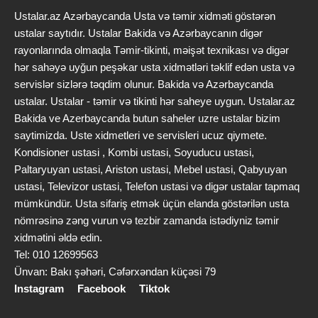
Ustalar.az Azərbaycanda Usta və təmir xidməti göstərən
ustalar saytıdır. Ustalar Bakida və Azərbaycanın digər
rayonlarında olmaqla Təmir-tikinti, məişət texnikası və digər
hər sahəyə uyğun peşəkar usta xidmətləri təklif edən usta və
servislər sizlərə təqdim olunur. Bakida və Azərbaycanda
ustalar. Ustalar - təmir və tikinti hər saheye uygun. Ustalar.az
Bakida ve Azerbaycanda butun saheler uzre ustalar bizim
saytimizda. Uste xidmetleri ve servisleri ucuz qiymete.
Kondisioner ustasi , Kombi ustasi, Soyuducu ustasi,
Paltaryuyan ustasi, Ariston ustasi, Mebel ustasi, Qabyuyan
ustasi, Televizor ustasi, Telefon ustasi və digər ustalar tapmaq
mümkündür. Usta sifariş etmək üçün elanda göstərilən usta
nömrəsinə zəng vurun və tezbir zamanda istədiyniz təmir
xidmətini əldə edin.
Tel: 010 12699563
Ünvan: Bakı şəhəri, Cəfərxəndan küçəsi 79
Instagram
Facebook
Tiktok