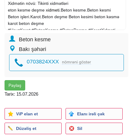
Xidmətin növü: Tikinti xidmətləri
eton kesme deşme
xidmeti
.Beton kesme.Beton kesmi
Beton işleri.Karot.Beton deşme Beton kesimi beton kəsmə
karot beton deşme
#UcuzKarot #BetonKəsmə #BetonDeşmə #KarotXidməti
#Tikintiİşləri #Betonİşləri #BakuKarot #PeşəkarXidmət
Beton kesme
#UcuzQiymət
Bakı şəhəri
0703824XXX
nömrəni göstər
Paylaş
Tarix: 15.07.2026
ViP elan et
Elanı irəli çək
Düzəliş et
Sil