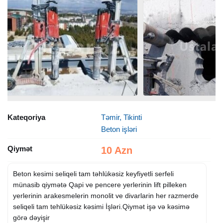
Kateqoriya
Təmir, Tikinti
Beton işləri
Qiymət
10 Azn
Beton kesimi seliqeli tam təhlükəsiz keyfiyetli serfeli
münasib qiymətə Qapi ve pencere yerlerinin lift pilleken
yerlerinin arakesmelerin monolit ve divarlarin her razmerde
seliqeli tam tehlükəsiz kəsimi İşləri.Qiymət işə və kəsimə
görə dəyişir