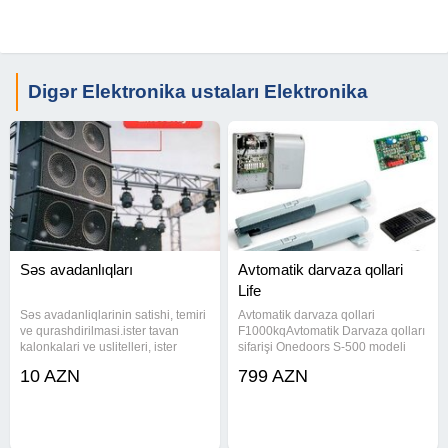
Digər Elektronika ustaları Elektronika
Səs avadanlıqları
Avtomatik darvaza qollari
Life
Səs avadanliqlarinin satishi, temiri
Avtomatik darvaza qollari
ve qurashdirilmasi.ister tavan
F1000kqAvtomatik Darvaza qolları
kalonkalari ve uslitelleri, ister
sifarişi Onedoors S-500 modeli
normal kalonka, isterse de
Xarakteristika: <>Çəki 14 kq
10 AZN
799 AZN
bluetooth kalonka olsun, hem
<>İstehsal ölkə:Çin <>1 qola
satish hem temir hem de
düşən maksimal çəki 500 kq <>1
qurashdirilmasi aiddir.
qol üçün