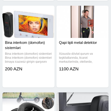
Bina interkom (domofon)
Qapi tipli metal detektor
sistemləri
Bina interkom (domofon) sistemləri
Xüsusilə dövlət qurum və
Bina interkom (domofon) sistemləri
təşkilatlarında, ticarət
binaya icazəsiz girişin qarşısını
mərkəzlərində, otellərdə,
alan, mənzil sahiblərinə səsli və
xəstəxanalarda, bələdiyyələrdə,
200 AZN
1100 AZN
ya görüntülü əlaqə yaradan
yarmarkalarda, həbsxanalarda,
təhlükəsizlik sistemləridir. Blok
məktəblərdə, şadlıq saraylarında,
qapısındakı panel
stadionlarda, hərbi və təhlükəsizlik