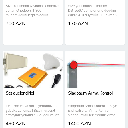
Size Yenilenmis Avtomatik darvaza
Size yeni muasir Hermax
qolları Onedoors T-800
DST5567 domofonunu deqdim
muherriklerini teqdim edirik
edirik: 4, 3 düymlük TFT ekran 2
Avtomatik qapi qollari GTR 500 T-
zəng panelini +2CAM + 6 daxili
700 AZN
170 AZN
800 (Design by italy) Çəkisi12 kq
displey 30 polifonik musiqi
Maksimal Ceki-800 kq Maksimal
melodiya seçimini 1/3, 6''CMOS,
en 4m Mühafizə sinfi İP44 Ölçülər
600TVL 3, 7MM Lens, Çıxış
Set guclendirici
Slaqbaum Arma Kontrol
Evinizdə və yaxud iş yerlərinizdə
Slaqbaum Arma Kontrol Turkiye
şəbəkə zəifdirsə ! Bizə muraciət
istehsali olan Arma Kontrol
etməyiniz yetərlidir . Səligəli və tez
slaqbaumlari teklif edirik. Arma
bir zamanda Professional
246 DC modeli estetik dizayni,
490 AZN
1450 AZN
əməkdaşlarımız ilə birgə nasazlıqı
xarici gorunusu ve guclu motoru