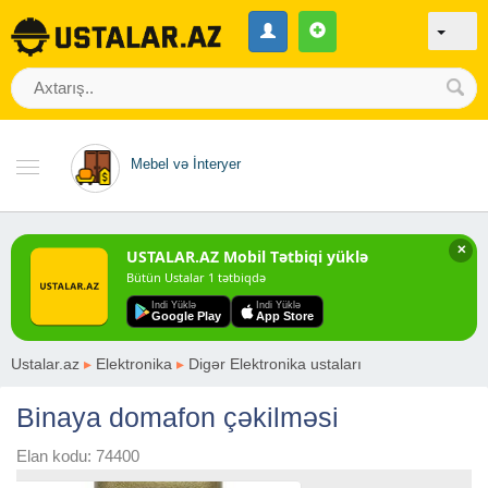
Mebel və İnteryer
✕
USTALAR.AZ Mobil Tətbiqi yüklə
Bütün Ustalar 1 tətbiqdə
Indi Yüklə
Indi Yüklə
Google Play
App Store
Ustalar.az
▸
Elektronika
▸
Digər Elektronika ustaları
Binaya domafon çəkilməsi
Elan kodu: 74400