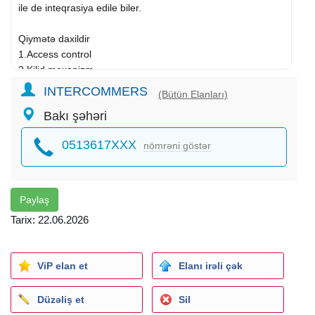
ile de inteqrasiya edile biler.
Qiymətə daxildir
1.Access control
2.Kilid mexanizm
3.Çıxış düyməsi
INTERCOMMERS
(Bütün Elanları)
4.Quraşdırılma
Bakı şəhəri
5.10 ədəd brelok
0513617XXX
nömrəni göstər
BirKart ilə ödəmə imkan var
Daha etraflı məlumat ucun zəng edin whatsapp aktivdir
Acar sozler:Bina domofon sistemi, bina damafon sistemi,
Paylaş
Bina
domafon
sistemi, Bina damofon sistemi, access
Tarix: 22.06.2026
control, access control satisi, bina domofon sistemi satisi,
bina damafon sistemi satisi, bina damafon qurasdirilmasi,
bina domofon qurasdirilmasi, kecid sisyemi, maqnit brelok
ViP elan et
Elanı irəli çək
qurasdirilmasi, barmaq izi qurasdirilmasi, domofon sistemi
satisi ve qurasdirilmasi, damafon sistemi satisi ve
Düzəliş et
Sil
qurasdirilmasi, access control satisi ve qurasdirilmasi