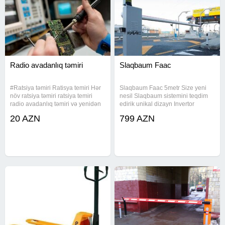
Radio avadanlıq təmiri
Slaqbaum Faac
#Ratsiya təmiri Ratisya temiri Hər
Slaqbaum Faac 5metr Size yeni
növ ratsiya təmiri ratsiya temiri
nesil Slaqbaum sistemini teqdim
radio avadanlıq təmiri və yenidən
edirik unikal dizayn Invertor
qurulması program yazılması tez
muhherik Gorduyumuz ise Resmi
20 AZN
799 AZN
bir zamanda təhvil verilməsi
zemanet verilir Parking System"
Avtomatik Şlaqbaum Sistemi
Qolun uzunluğu: 6 metr-e