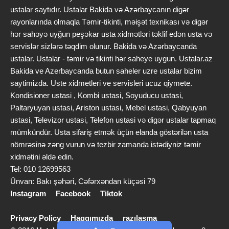
ustalar saytıdır. Ustalar Bakida və Azərbaycanın digər
rayonlarında olmaqla Təmir-tikinti, məişət texnikası və digər
hər sahəyə uyğun peşəkar usta xidmətləri təklif edən usta və
servislər sizlərə təqdim olunur. Bakida və Azərbaycanda
ustalar. Ustalar - təmir və tikinti hər saheye uygun. Ustalar.az
Bakida ve Azerbaycanda butun saheler uzre ustalar bizim
saytimizda. Uste xidmetleri ve servisleri ucuz qiymete.
Kondisioner ustasi , Kombi ustasi, Soyuducu ustasi,
Paltaryuyan ustasi, Ariston ustasi, Mebel ustasi, Qabyuyan
ustasi, Televizor ustasi, Telefon ustasi və digər ustalar tapmaq
mümkündür. Usta sifariş etmək üçün elanda göstərilən usta
nömrəsinə zəng vurun və tezbir zamanda istədiyniz təmir
xidmətini əldə edin.
Tel: 010 12699563
Ünvan: Bakı şəhəri, Cəfərxəndan küçəsi 79
Instagram
Facebook
Tiktok
Privacy Policy
Haqqımızda
razılaşma