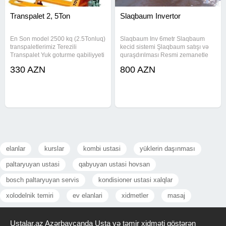
Transpalet 2, 5Ton
Slaqbaum Invertor
En Son model 2500 kq (2.5Tonluq)
Slaqbaum Inv 6metr Slaqbaum
transpaletlerimiz Terezili
kecid sistemi Şlaqbaum satışı və
Transpalet Yuk goturme qabiliyyeti
quraşdırılması Resmi zemanetle
(2Ton) Tekerleri 70/60 mm
Slaqbaum Parkinq Bar <> Marka:
330 AZN
800 AZN
poliretan Resmi zemanet Servis
Smart Parking <> İstehsal: Çin,
xidmeti Daha etrafli melumat ucun
Rusiya, Italiya <> Rəsmi zəmanət
zenq edin whatsapp aktivdir Acar
elanlar
kurslar
kombi ustasi
yüklerin daşınması
paltaryuyan ustasi
qabyuyan ustasi hovsan
bosch paltaryuyan servis
kondisioner ustasi xalqlar
xolodelnik temiri
ev elanlari
xidmetler
masaj
Ustalar.az Azərbaycanda Usta və təmir xidməti göstərən