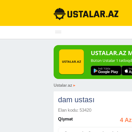
USTALAR.AZ Mo
Bütün Ustalar 1 tətbiq
Indi Yüklə
In
Google Play
A
Ustalar.az
▸
dam ustası
Elan kodu: 53420
Qiymət
4 A