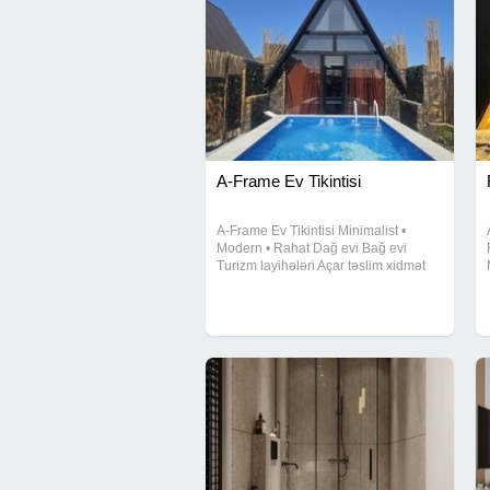
A-Frame Ev Tikintisi
A-Frame Ev Tikintisi Minimalist •
Modern • Rahat Dağ evi Bağ evi
Turizm layihələri Açar təslim xidmət
Sürətli tikinti və yüksək keyfiyyət!
Mesaj yazın, sizə uyğun layihəni
təqdim edək.