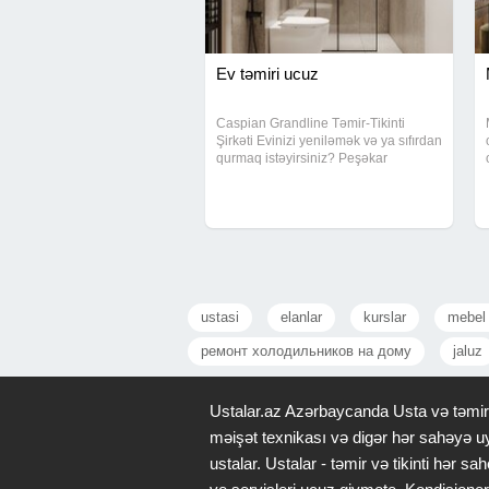
Ev təmiri ucuz
Caspian Grandline Təmir-Tikinti
Şirkəti Evinizi yeniləmək və ya sıfırdan
qurmaq istəyirsiniz? Peşəkar
komandamızla bütün təmir-tikinti
işlərini 0-dan tam hazır vəziyyətə
qədər yüksək keyfiyyətlə həyata
keçiririk
ustasi
elanlar
kurslar
mebel 
ремонт холодильников на дому
jaluz
Ustalar.az Azərbaycanda Usta və təmir x
məişət texnikası və digər hər sahəyə uy
ustalar. Ustalar - təmir və tikinti hər