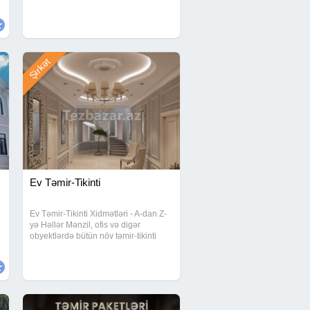
əsasdır. Uzun illik təcrübə Səliqəli iş
Vaxtında təhvil Münasib qiymət Evinizi
etibarlı əllərə həvalə edin
Şirkət
Ev Təmir-Tikinti
Ev Təmir-Tikinti Xidmətləri - A-dan Z-
yə Həllər Mənzil, ofis və digər
obyektlərdə bütün növ təmir-tikinti
işlərini kompleks şəkildə həyata
keçiririk. Sifarişdən təhvilə qədər
bütün proses peşəkar nəzarət altında