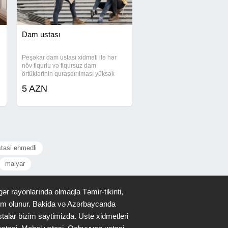
Dam ustası
Peşəkar dam ustası xidməti ilə hər
növ fiqurlu və fiqursuz dam
örtüklərinin quraşdırılması yüksək
dəqiqlik və keyfiyyətlə həyata keçirilir.
5 AZN
İstər sadə ev damı, istərsə də
mürəkkəb konstruksiyalı obyektlər
üçün ən uyğun
stasi ehmedli
malyar
ər rayonlarında olmaqla Təmir-tikinti,
qdim olunur. Bakida və Azərbaycanda
stalar bizim saytimizda. Uste xidmetleri