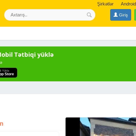
Şirkətlər
Android
Giriş
bil Tətbiqi yüklə
də
di Yüklə
pp Store
zn