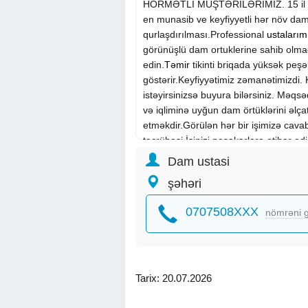
HÖRMƏTLİ MÜŞTƏRİLƏRİMİZ. 15 il R
en munasib ve keyfiyyetli hər növ dam
qurlaşdırılması.Professional
ustalarım
görünüşlü dam ortuklerine sahib olmaq
edin.
Təmir
tikinti briqada yüksək peşək
göstərir.Keyfiyyətimiz zəmanətimizdi. K
istəyirsinizsə buyura bilərsiniz. Məqsə
və iqliminə uyğun dam örtüklərini əlç
etməkdir.Görülən hər bir işimizə cavab
təcrübəsi.İşinizi peşəkarlara etibar e
məmnuniyyəti və uğurlarımızdır. Hər ha
Dam ustasi
zəng edin, sizə kömək etməkdən məm
şəhəri
0707508XXX
nömrəni g
Tarix: 20.07.2026