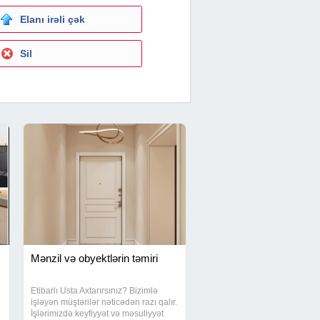
Elanı irəli çək
Sil
Mənzil və obyektlərin təmiri
Etibarlı Usta Axtarırsınız? Bizimlə
işləyən müştərilər nəticədən razı qalır.
İşlərimizdə keyfiyyət və məsuliyyət