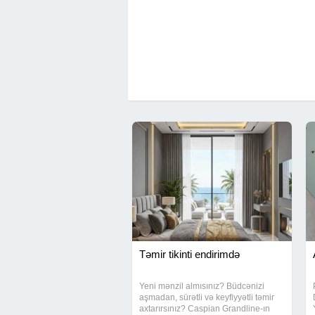
Təmir tikinti endirimdə
Yeni mənzil almısınız? Büdcənizi
aşmadan, sürətli və keyfiyyətli təmir
axtarırsınız? Caspian Grandline-ın