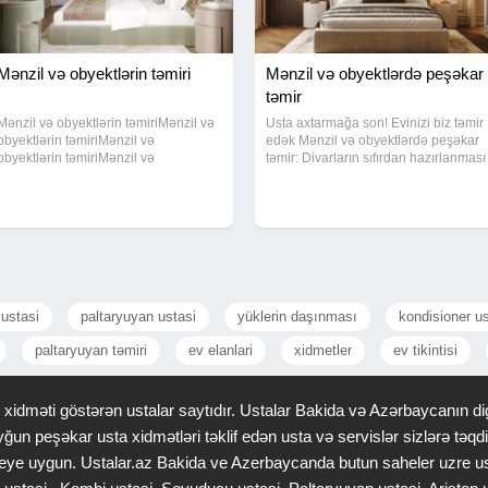
Mənzil və obyektlərin təmiri
Mənzil və obyektlərdə peşəkar
təmir
Mənzil və obyektlərin təmiriMənzil və
Usta axtarmağa son! Evinizi biz təmir
obyektlərin təmiriMənzil və
edək Mənzil və obyektlərdə peşəkar
obyektlərin təmiriMənzil və
təmir: Divarların sıfırdan hazırlanması
obyektlərin təmiriMənzil və
Kafel, laminat, parket Elektrik və
obyektlərin təmiriMənzil və
santexnika işləri Təmiz, səliqəli və
obyektlərin təmiriMənzil və
məsuliyyətli iş görürük.
obyektlərin təmiriMənzil və
obyektlərin
ustasi
paltaryuyan ustasi
yüklerin daşınması
kondisioner u
paltaryuyan təmiri
ev elanlari
xidmetler
ev tikintisi
idməti göstərən ustalar saytıdır. Ustalar Bakida və Azərbaycanın dig
ğun peşəkar usta xidmətləri təklif edən usta və servislər sizlərə tə
 saheye uygun. Ustalar.az Bakida ve Azerbaycanda butun saheler uzre u