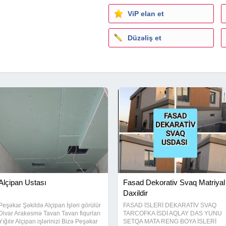
ViP elan et
Düzəliş et
Alçipan Ustası
Fasad Dekorativ Svaq Matriyal
Daxildir
Peşəkar Şəkildə Alçipan İşləri görülür
FASAD İSLERİ DEKARATİV SVAQ
Divar Arakəsmə Tavan Tavan fiqurları
TARCOFKA İSDİ AQLAY DAS YUNU
Yığılır Alçipan işlərinizi Bizə Peşəkar
SETQA MATA RENG BOYA İSLERİ