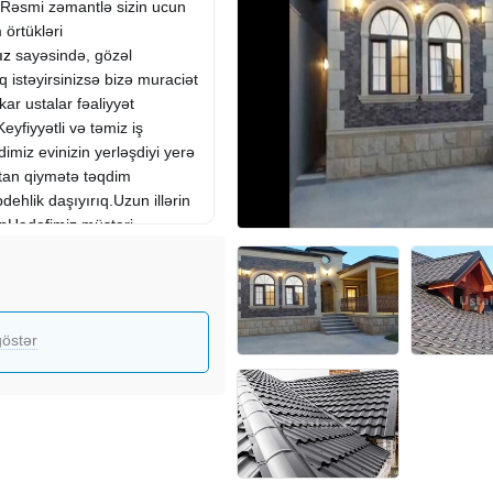
əsmi zəmantlə sizin ucun
 örtükləri
ız
sayəsində, gözəl
 istəyirsinizsə bizə muraciət
ar ustalar fəaliyyət
eyfiyyətli və təmiz iş
dimiz evinizin yerləşdiyi yerə
atan qiymətə təqdim
dehlik daşıyırıq.Uzun illərin
dinHədəfimiz müştəri
nsı bir sualınız varsa - bizə
nun olarıq.
östər