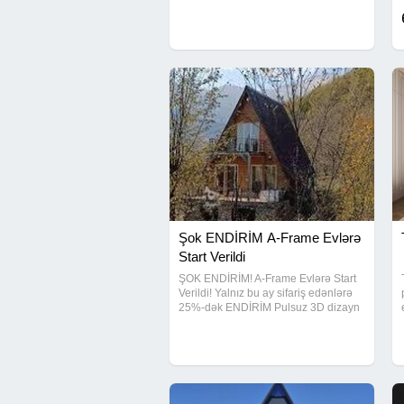
"Smart Start" paketi ilə tanış olun! ​
Cəmi 45 iş gününə açar təslim təmir.
Keyfiyyətli materiallar və
Şok ENDİRİM A-Frame Evlərə
Start Verildi
ŞOK ENDİRİM! A-Frame Evlərə Start
Verildi! Yalnız bu ay sifariş edənlərə
25%-dək ENDİRİM Pulsuz 3D dizayn
Sürətli tikinti xidməti Bağ evinizi indi
daha sərfəli qiymətə tikdirin!