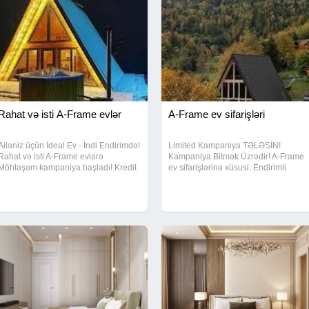
Rahat və isti A-Frame evlər
A-Frame ev sifarişləri
Ailəniz üçün İdeal Ev - İndi Endirimdə!
Limited Kampaniya TƏLƏSİN!
Rahat və isti A-Frame evlərə
Kampaniya Bitmək Üzrədir! A-Frame
Möhtəşəm kampaniya başladı! Kredit
ev sifarişlərinə xüsusi: Endirimli
imkanı Tam təmirli Sərfəli qiymət
qiymət Pulsuz layihələndirmə
Ətraflı məlumat üçün yazın.
Hədiyyə terras sistemi İndi müraciət
et, fürsəti qaçırma!