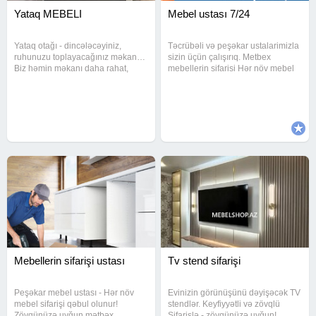
Yataq MEBELI
Mebel ustası 7/24
Yataq otağı - dincələcəyiniz,
Təcrübəli və peşəkar ustalarimizla
ruhunuzu toplayacağınız məkan…
sizin üçün çalışırıq. Metbex
Biz həmin məkanı daha rahat,
mebellerin sifarisi Hər növ mebel
daha estetik və daha funksional
təmirini Mebellerin sokulmesi
edirik Sifarişlə yataq mebeli - fərqli
Qurulmasi Yerdeyismesi Divanlar
dizayn + münasib qiymət
və kreslolarin uzlenmesi Evdən
evə sökülüb yenidən
Mebellerin sifarişi ustası
Tv stend sifarişi
Peşəkar mebel ustası - Hər növ
Evinizin görünüşünü dəyişəcək TV
mebel sifarişi qəbul olunur!
stendlər. Keyfiyyətli və zövqlü
Zövqünüzə uyğun mətbəx
Sifarişlə - zövqünüzə uyğun!