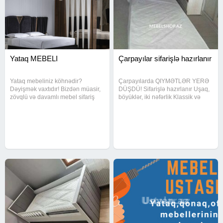
Yataq MEBELI
Çarpayılar sifarişlə hazırlanır
Yataq mebeliniz köhnədir?
Çarpayılarda QIYMƏTLƏR YERƏ
Dəyişmək vaxtıdır! Bizdən müasir,
DÜŞDÜ! Sifarişlə hazırlanır Uşaq,
zövqlü və davamlı mebel sifariş
böyüklər, iki nəfərlik Klassik və
edin - Hər detalda keyfiyyət, hər
modern dizayn Möhkəm və
toxunuşda estetika!
uzunömürlü Bu qiymətlər SABAH
OLMAYA BİLƏR!