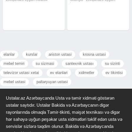
mebelləri və eləcə də digər
İstədiyiniz rəng və ölçüdə sifariş
mebellərin hazırlanması tek
qəbul olunur
ünvanda. Mətbəx mebeli Yataq
otağı mebeli Qonaq otağı mebeli
Dəhliz və ofis
elanlar
kurslar
ariston ustasi
krosna ustasi
mebel temiri
su sizmasi
santexnik ustası
su sizinti
televizor ustasi xetai
ev elanlari
xidmetler
ev tikintisi
mebel ustasi
paltaryuyan ustasi
Ustalar.az Azərbaycanda Usta və təmir xidməti göstərən
ustalar saytıdır. Ustalar Bakida və Azərbaycanın digər
rayonlarında olmaqla Təmir-tikinti, məişət texnikası və digər
hər sahəyə uyğun peşəkar usta xidmətləri təklif edən usta və
servislər sizlərə təqdim olunur. Bakida və Azərbaycanda