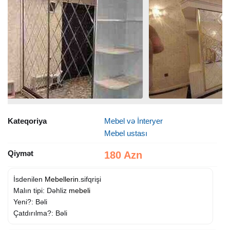
Kateqoriya
Mebel və İnteryer
Mebel ustası
Qiymət
180 Azn
İsdenilen
Mebellerin
.sifqrişi
Malın tipi: Dəhliz
mebeli
Yeni?: Bəli
Çatdırılma?: Bəli