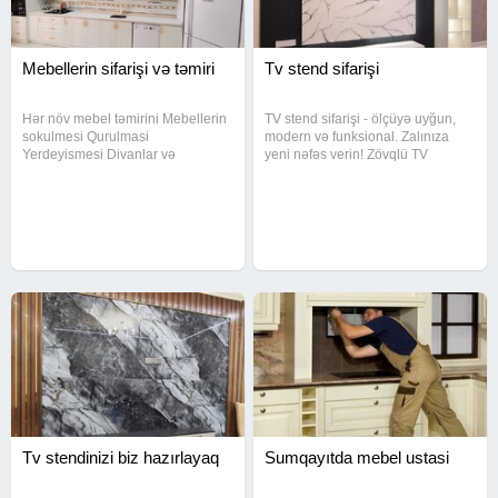
Mebellerin sifarişi və təmiri
Tv stend sifarişi
Hər növ mebel təmirini Mebellerin
TV stend sifarişi - ölçüyə uyğun,
sokulmesi Qurulmasi
modern və funksional. Zalınıza
Yerdeyismesi Divanlar və
yeni nəfəs verin! Zövqlü TV
kreslolarin uzlenmesi Evdən evə
stendləri sifarişlə hazırlanır
sökülüb yenidən yıgılması ve
Minimal, modern, klassik -
xarab olan mebellərin temir
istədiyiniz üslubda TV stend
olunmasi. Ve qeyd edek ki digər
Sürətli hazırlıq, münasib qiymət,
mebelləre aid hər
Tv stendinizi biz hazırlayaq
Sumqayıtda mebel ustasi