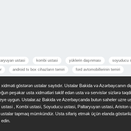
taryuyan ustasi
kombi ustasi
yüklerin daşınması
soyuducu s
r
android tv box cihazların təmiri
ford avtomobillerinin temiri
idməti göstərən ustalar saytıdır. Ustalar Bakida və Azərbaycanın dig
ğun peşəkar usta xidmətləri təklif edən usta və servislər sizlərə tə
 saheye uygun. Ustalar.az Bakida ve Azerbaycanda butun saheler uzre u
 ustasi , Kombi ustasi, Soyuducu ustasi, Paltaryuyan ustasi, Ariston
gər ustalar tapmaq mümkündür. Usta sifariş etmək üçün elanda göstəri
 edin.