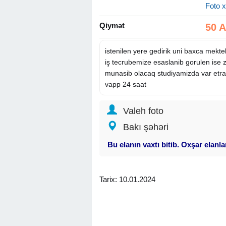
Foto x
Qiymət
50 
istenilen yere gedirik uni baxca mekteb
iş tecrubemize esaslanib gorulen ise 
munasib olacaq studiyamizda var etra
vapp 24 saat
Valeh foto
Bakı şəhəri
Bu elanın vaxtı bitib. Oxşar elanl
Tarix: 10.01.2024