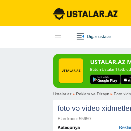
Digər ustalar
USTALAR.AZ Mo
Bütün Ustalar 1 tətbiq
Indi Yüklə
In
Google Play
A
Ustalar.az
▸
Reklam və Dizayn
▸
Foto xidm
foto və video xidmetler
Elan kodu: 55650
Kateqoriya
Rekla