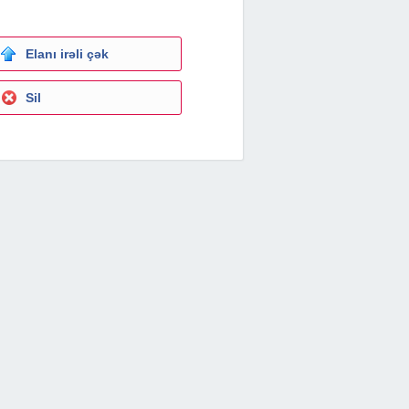
Elanı irəli çək
Sil