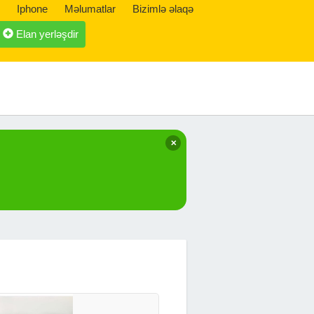
Iphone
Məlumatlar
Bizimlə əlaqə
Elan yerləşdir
✕