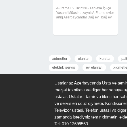
A-Frame Ev Tikintisi - Təbiətlə İç-içə
Yaşam! Müasir dizaynlı A-Frame evlər
artıq Azərbaycanda! Dağ evi, bağ evi
və istirahət məkanı üçün ideal seçim.
Tam taxta karkas sistem İstiyə və
soyuğa davamlı izolyasiya Sürətli
xidmetler
elanlar
kurslar
pal
elektrik servis
ev elanlari
xidmetle
Ustalar.az Azərbaycanda Usta və təmir x
məişət texnikası və digər hər sahəyə uy
ustalar. Ustalar - təmir və tikinti hər
ve servisleri ucuz qiymete. Kondisioner
Televizor ustasi, Telefon ustasi və di
zamanda istədiyniz təmir xidmətini əldə
Tel: 010 12699563