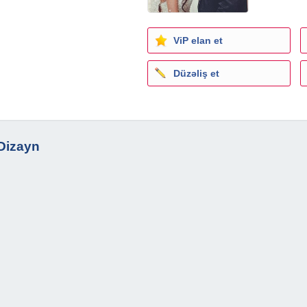
ViP elan et
Düzəliş et
 Dizayn