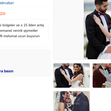
idmətləri
Azn
 bolgeler ve.s 15 ilden artiq
zemanet veririk qiymetler
fli melumat ucun buyurun
ara baxın