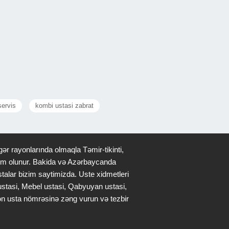
ervis
kombi ustasi zabrat
ər rayonlarında olmaqla Təmir-tikinti,
qdim olunur. Bakida və Azərbaycanda
stalar bizim saytimizda. Uste xidmetleri
 ustasi, Mebel ustasi, Qabyuyan ustasi,
lən usta nömrəsinə zəng vurun və tezbir