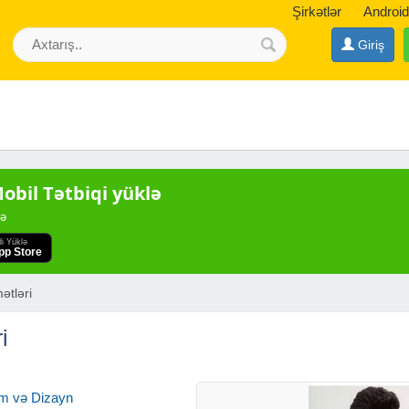
Şirkətlər
Android
Giriş
bil Tətbiqi yüklə
də
di Yüklə
pp Store
ətləri
i
m və Dizayn