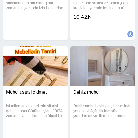
şirkətlərindən biri olaraq hər
mebellərin sifarişi ve təmiri! (Ofis
zaman müştərilərimizin istəklərinə
kreslolari yerinde temir olunur) -
uyğun, tam xəyallarınızdakı
Mebel sifarishi -Mebel yiqilmasi -
10 AZN
mebelləri ən qısa zaman ərzində
Mebel ustasi -Mebel
hazırlayırıq.Hazırladığımız
qurashdirilmasi -Mebel temiri -
mebellər ölkə də bənzəri olmayan
Yataq mebeli - taxt, kravat,
Mebel ustasi xidməti
Dəhliz mebeli
Istənilən növ mebellerin sifarişi
Dəhliz mebeli evin giriş hissəsində
qəbul olunur.Görülən işlərə 100%
yerləşdiyi üçün ilk təəssüratı
zəmanət verilir.İllərin təcrübəsi ilə
yaradan ən vacib mebellərdəndir.
peşəkar mebel ustası olaraq sizin
Həm funksional, həm estetik
üçün keyfiyyətli, zövqlü və
olmalı, həm də məkanı maksimal
dayanıqlı mebellər
dərəcədə effektiv istifadə etməyə
hazırlayıram.İşimi dəqiqlik və
imkan verməlidir.