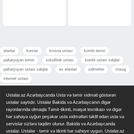
keyfiyyət! Kredit var - rahat sifariş
Minimalist xətlər, yumşaq tonlar,
et Münasib qiymət + ŞOK
dayanıqlı materiallar və yüksək
ENDİRİM İstənilən model və
keyfiyyətli aksesuarlar -
elanlar
kurslar
krosna ustasi
kombi temiri
paltaryuyan temiri
xolodilnik ustasi
kombi ustasi xalqlar
paltaryuyan ustasi xalqlar
ev elanlari
xidmetler
masaj
internet ustasi
Ustalar.az Azərbaycanda Usta və təmir xidməti göstərən
ustalar saytıdır. Ustalar Bakida və Azərbaycanın digər
rayonlarında olmaqla Təmir-tikinti, məişət texnikası və digər
hər sahəyə uyğun peşəkar usta xidmətləri təklif edən usta və
servislər sizlərə təqdim olunur. Bakida və Azərbaycanda
ustalar. Ustalar - təmir və tikinti hər saheye uygun. Ustalar.az