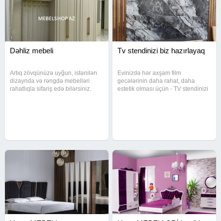
Dəhliz mebeli
Tv stendinizi biz hazırlayaq
Artıq zövqünüzə uyğun, istənilən
Evinizdə hər axşam film
dizaynda və rəngdə mebelləri
gecələrinin daha rahat, daha
rahatlıqla sifariş edə bilərsiniz.
estetik olması üçün - TV stendinizi
Dəhliz, Qiymətlər kv/m əsasında
biz hazırlayaq Sizin seçim - bizim
hesablanır və başlanğıc qiymətdir.
iş
Ölçü və modelə uyğun fərqlənə
bilər. Çatdırılma və