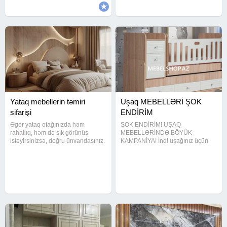
Yataq mebellerin təmiri
Uşaq MEBELLƏRİ ŞOK
sifarişi
ENDİRİM
Əgər yataq otağınızda həm
ŞOK ENDİRİM! UŞAQ
rahatlıq, həm də şık görünüş
MEBELLƏRİNDƏ BÖYÜK
istəyirsinizsə, doğru ünvandasınız.
KAMPANİYA! İndi uşağınız üçün
Hər məkana uyğun fərdi layihələr
arzuladığınız otağı qurmaq daha
hazırlayır, rəng və material
sərfəlidir! Peşəkar ustalarımız
seçimini tam sizə uyğunlaşdırırıq.
sifarişlə keyfiyyətli və funksional
Sifarişlə hazırlanan yataq
uşaq mebelləri hazırlayır. Otağın
ölçüsünə uyğun