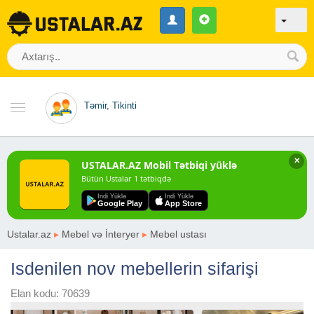
Təmir, Tikinti
✕
USTALAR.AZ Mobil Tətbiqi yüklə
Bütün Ustalar 1 tətbiqdə
Indi Yüklə
Indi Yüklə
Google Play
App Store
Ustalar.az
▸
Mebel və İnteryer
▸
Mebel ustası
Isdenilen nov mebellerin sifarişi
Elan kodu: 70639