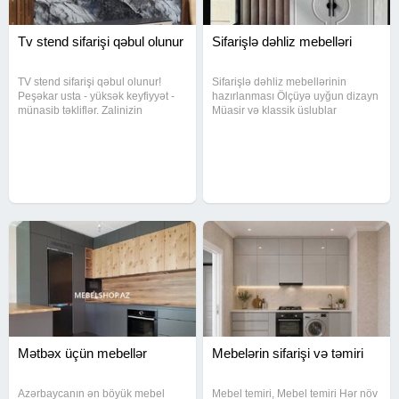
Tv stend sifarişi qəbul olunur
Sifarişlə dəhliz mebelləri
TV stend sifarişi qəbul olunur!
Sifarişlə dəhliz mebellərinin
Peşəkar usta - yüksək keyfiyyət -
hazırlanması Ölçüyə uyğun dizayn
münasib təkliflər. Zalinizin
Müasir və klassik üslublar
ölçüsünə uyğun dizayn +
Keyfiyyətli material və uzunömürlü
quraşdırma daxil Sifariş üçün
istifadə Evinizin ilk təəssüratını
əlaqə saxlayın.
bizimlə gözəlləşdirin! Əlaqə üçün
yazin və ya zəng edin
Mətbəx üçün mebellər
Mebelərin sifarişi və təmiri
Azərbaycanın ən böyük mebel
Mebel temiri, Mebel temiri Hər növ