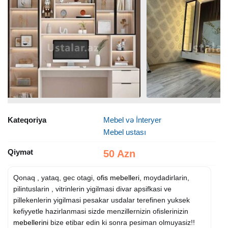
Kateqoriya
Mebel və İnteryer
Mebel ustası
Qiymət
50 Azn
Qonaq , yataq, gec otagi,
ofis mebelleri
, moydadirlarin,
pilintuslarin , vitrinlerin yigilmasi divar apsifkasi ve
pillekenlerin yigilmasi pesakar usdalar terefinen yuksek
kefiyyetle hazirlanmasi sizde menzillernizin ofislerinizin
mebellerini
bize etibar edin ki sonra pesiman olmuyasiz!!