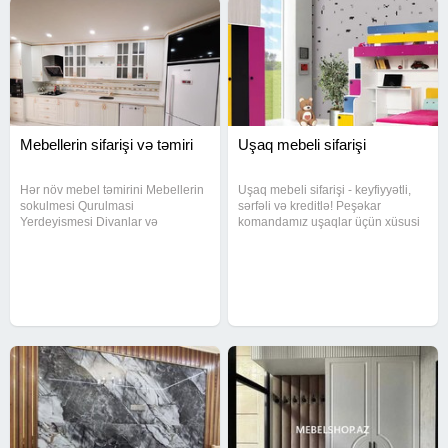
Mebellerin sifarişi və təmiri
Uşaq mebeli sifarişi
Hər növ mebel təmirini Mebellerin
Uşaq mebeli sifarişi - keyfiyyətli,
sokulmesi Qurulmasi
sərfəli və kreditlə! Peşəkar
Yerdeyismesi Divanlar və
komandamız uşaqlar üçün xüsusi
kreslolarin uzlenmesi Evdən evə
hazırlanmış mebellərlə otaqlara
sökülüb yenidən yıgılması ve
həm rahatlıq, həm də gözəllik qatır.
xarab olan mebellərin temir
Müasir texnologiya və keyfiyyətli
olunmasi. Ve qeyd edek ki digər
materiallardan
mebelləre aid hər