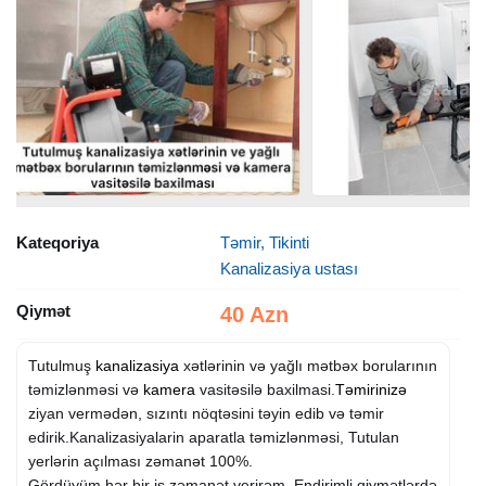
Kateqoriya
Təmir, Tikinti
Kanalizasiya ustası
Qiymət
40 Azn
Tutulmuş
kanalizasiya
xətlərinin və yağlı mətbəx borularının
təmizlənməsi və
kamera
vasitəsilə baxilmasi.
Təmirinizə
ziyan vermədən, sızıntı nöqtəsini təyin edib və təmir
edirik.Kanalizasiyalarin aparatla təmizlənməsi, Tutulan
yerlərin açılması zəmanət 100%.
Gördüyüm hər bir iş zəmanət verirəm. Endirimli qiymətlərdə