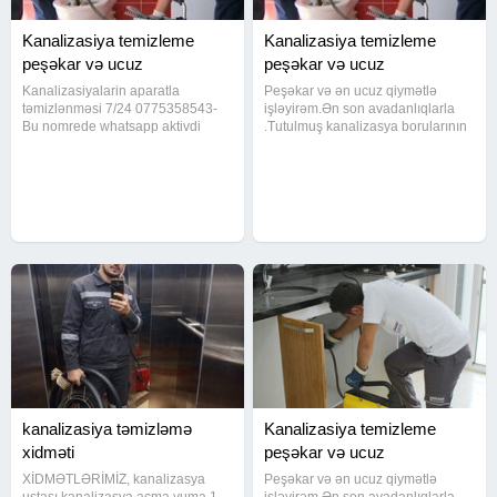
Kanalizasiya temizleme
Kanalizasiya temizleme
peşəkar və ucuz
peşəkar və ucuz
Kanalizasiyalarin aparatla
Peşəkar və ən ucuz qiymətlə
təmizlənməsi 7/24 0775358543-
işləyirəm.Ən son avadanlıqlarla
Bu nomrede whatsapp aktivdi
.Tutulmuş kanalizasya borularının
yaza bilersiniz Tutulan yerlərin
alman avadanlıqları vasitesi ile
açılması zəmanət 100%.Peşəkar
açılması ve kamera sistemi ile
və ən ucuz qiymətlə işləyirəm.Ən
yoxlanılması yağlı metbext
son avadanlıqlarla .Tutulmuş
borularının aparat vasitesi ile
kanalizasiya təmizləmə
Kanalizasiya temizleme
xidməti
peşəkar və ucuz
XİDMƏTLƏRİMİZ, kanalizasya
Peşəkar və ən ucuz qiymətlə
ustası kanalizasya açma yuma 1.
işləyirəm.Ən son avadanlıqlarla