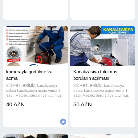
yoxlanılması yağlı metbext
edib və təmir
borularının aparat vasitesi ile
edirik.Kanalizasiyalarin aparatla
təmizlənməsi,
kamerayla görtülme və
Kanalizasiya tutulmuş
acma
boruların açılması
XİDMƏTLƏRİMİZ, kanalizasya
XİDMƏTLƏRİMİZ, kanalizasya
ustası kanalizasya açma yuma 1.
ustası kanalizasya açma yuma 1.
Yağlı Mətbəx boruları və tutulmuş
Yağlı Mətbəx boruları və tutulmuş
kanalizasiya xətlərinin alman
kanalizasiya xətlərinin alman
40 AZN
50 AZN
avadanlığı vasitəsiylə açılması və
avadanlığı vasitəsiylə açılması və
təmizlənməsi. Ev, Bağ, Villa, Ofis,
təmizlənməsi. Ev, Bağ, Villa, Ofis,
Restorant, Otel və
Restorant, Otel və Biznes