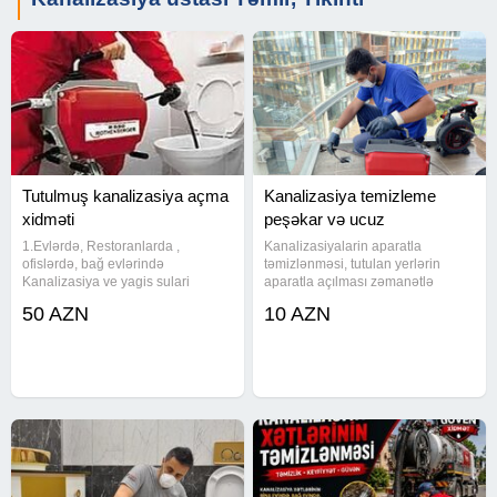
Tutulmuş kanalizasiya açma
Kanalizasiya temizleme
xidməti
peşəkar və ucuz
1.Evlərdə, Restoranlarda ,
Kanalizasiyalarin aparatla
ofislərdə, bağ evlərində
təmizlənməsi, tutulan yerlərin
Kanalizasiya ve yagis sulari
aparatla açılması zəmanətlə
xettlerinin Almaniyadan müasir
görürəm hər bir işi. Və 100% işlərə
50 AZN
10 AZN
avadanliqlar ile temizlenmesi ve
zəmanət verəm. Ən son
siradan cixmiş kanalizasiya
avadanlıqlarla təmirə ziyan
xettlerinin kamera ile muşaide
vurmadan həll olunur.
aparilmasi ve
Kanalizasiyalarin