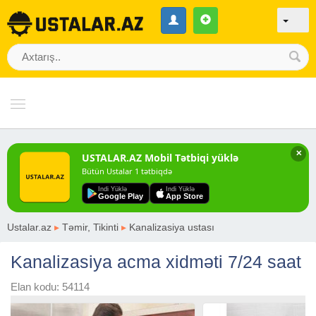
✕
USTALAR.AZ Mobil Tətbiqi yüklə
Bütün Ustalar 1 tətbiqdə
Indi Yüklə
Indi Yüklə
Google Play
App Store
Ustalar.az
▸
Təmir, Tikinti
▸
Kanalizasiya ustası
Kanalizasiya acma xidməti 7/24 saat
Elan kodu: 54114