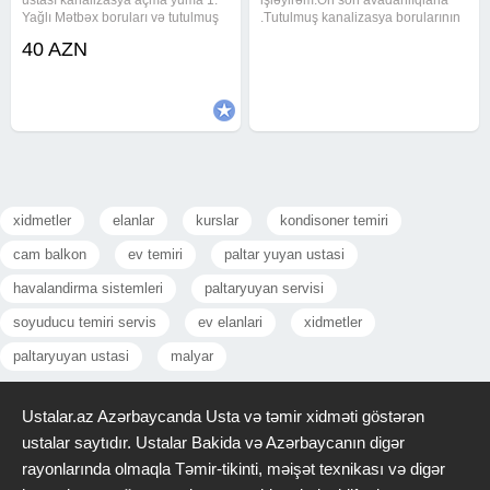
Yağlı Mətbəx boruları və tutulmuş
.Tutulmuş kanalizasya borularının
kanalizasiya xətlərinin alman
alman avadanlıqları vasitesi ile
40 AZN
avadanlığı vasitəsiylə açılması və
açılması ve kamera sistemi ile
təmizlənməsi. Ev, Bağ, Villa, Ofis,
yoxlanılması yağlı metbext
Restorant, Otel və Biznes
borularının aparat vasitesi ile
xidmetler
elanlar
kurslar
kondisoner temiri
cam balkon
ev temiri
paltar yuyan ustasi
havalandirma sistemleri
paltaryuyan servisi
soyuducu temiri servis
ev elanlari
xidmetler
paltaryuyan ustasi
malyar
Ustalar.az Azərbaycanda Usta və təmir xidməti göstərən
ustalar saytıdır. Ustalar Bakida və Azərbaycanın digər
rayonlarında olmaqla Təmir-tikinti, məişət texnikası və digər