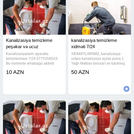
Kanalizasiya temizleme
kanalizasiya temizleme
peşəkar və ucuz
xidməti 7/24
Kanalizasiyalarin aparatla
XİDMƏTLƏRİMİZ, kanalizasya
təmizlənməsi 7/24 0775358543-
ustası kanalizasya açma yuma 1.
Bu nomrede whatsapp aktivdi
Yağlı Mətbəx boruları və tutulmuş
yaza bilersiniz Tutulan yerlərin
kanalizasiya xətlərinin alman
10 AZN
50 AZN
açılması zəmanət 100%.Peşəkar
avadanlığı vasitəsiylə açılması və
və ən ucuz qiymətlə işləyirəm.Ən
təmizlənməsi. Ev, Bağ, Villa, Ofis,
son avadanlıqlarla .Tutulmuş
Restorant, Otel və Biznes