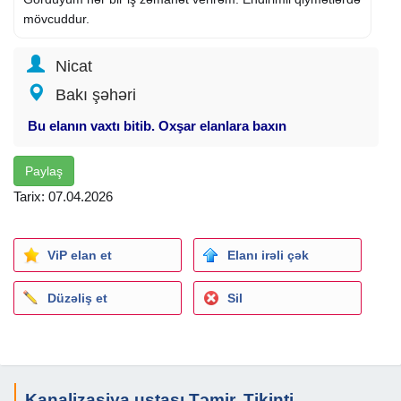
mövcuddur.
Nicat
Bakı şəhəri
Bu elanın vaxtı bitib. Oxşar elanlara baxın
Paylaş
Tarix: 07.04.2026
ViP elan et
Elanı irəli çək
Düzəliş et
Sil
Kanalizasiya ustası Təmir, Tikinti