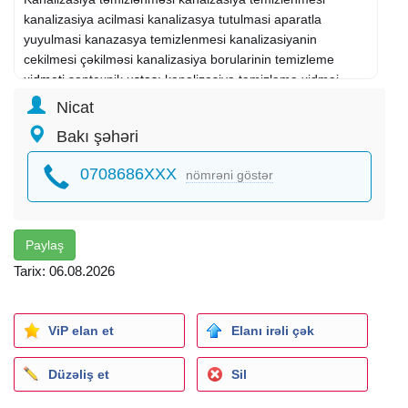
kanalizasiya acilmasi kanalizasya tutulmasi aparatla
yuyulmasi kanazasya temizlenmesi kanalizasiyanin
cekilmesi çəkilməsi kanalizasiya borularinin temizleme
xidmeti
santexnik
ustası
kanalizasiya təmizləmə xidməi
kanalizasya xidmeti kanalizasyon temizlenmesi
Nicat
Bakı şəhəri
0708686XXX
nömrəni göstər
Paylaş
Tarix: 06.08.2026
ViP elan et
Elanı irəli çək
Düzəliş et
Sil