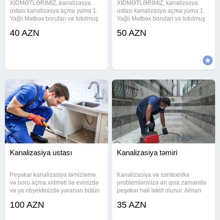
XİDMƏTLƏRİMİZ, kanalizasya
XİDMƏTLƏRİMİZ, kanalizasya
ustası kanalizasya açma yuma 1.
ustası kanalizasya açma yuma 1.
Yağlı Mətbəx boruları və tutulmuş
Yağlı Mətbəx boruları və tutulmuş
kanalizasiya xətlərinin alman
kanalizasiya xətlərinin alman
40 AZN
50 AZN
avadanlığı vasitəsiylə açılması və
avadanlığı vasitəsiylə açılması və
təmizlənməsi. Ev, Bağ, Villa, Ofis,
təmizlənməsi. Ev, Bağ, Villa, Ofis,
Restorant, Otel və Biznes
Restorant, Otel və Biznes
Kanalizasiya ustası
Kanalizasiya təmiri
Peşəkar kanalizasiya təmizləmə
Kanalizasiya və santexnika
və boru açma xidməti ilə evinizdə
problemlərinizə ən qısa zamanda
və ya obyektinizdə yaranan bütün
peşəkar həll təklif olunur. Alman
kanalizasiya problemlərinə
texnologiyası ilə təchiz olunmuş
100 AZN
35 AZN
operativ həll təklif olunur. Alman
avadanlıqlar vasitəsilə tıxanmış
istehsalı avadanlıqlar vasitəsilə
borular təmiz, sürətli və effektiv