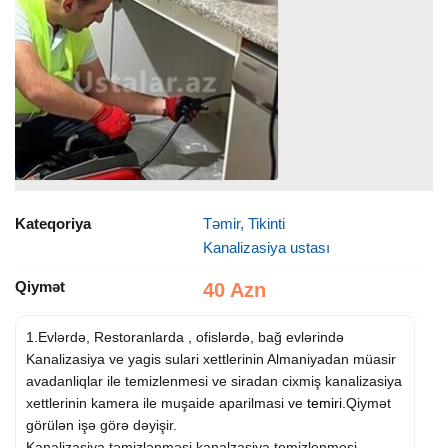
Kateqoriya
Təmir, Tikinti
Kanalizasiya ustası
Qiymət
40 Azn
1.Evlərdə, Restoranlarda , ofislərdə, bağ evlərində
Kanalizasiya ve yagis sulari xettlerinin Almaniyadan müasir
avadanliqlar ile temizlenmesi ve siradan cixmiş kanalizasiya
xettlerinin kamera ile muşaide aparilmasi ve
temiri
.Qiymət
görülən işə görə dəyişir.
Kanalizasiya təmizlənməsi kanalzasiya temizlenmesi