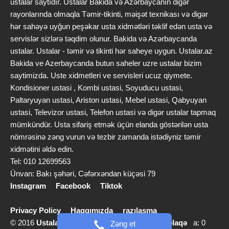
ustalar saytıdır. Ustalar Bakida və Azərbaycanın digər
rayonlarında olmaqla Təmir-tikinti, məişət texnikası və digər
hər sahəyə uyğun peşəkar usta xidmətləri təklif edən usta və
servislər sizlərə təqdim olunur. Bakida və Azərbaycanda
ustalar. Ustalar - təmir və tikinti hər saheye uygun. Ustalar.az
Bakida ve Azerbaycanda butun saheler uzre ustalar bizim
saytimizda. Uste xidmetleri ve servisleri ucuz qiymete.
Kondisioner ustasi , Kombi ustasi, Soyuducu ustasi,
Paltaryuyan ustasi, Ariston ustasi, Mebel ustasi, Qabyuyan
ustasi, Televizor ustasi, Telefon ustasi və digər ustalar tapmaq
mümkündür. Usta sifariş etmək üçün elanda göstərilən usta
nömrəsinə zəng vurun və tezbir zamanda istədiyniz təmir
xidmətini əldə edin.
Tel: 010 12699563
Ünvan: Bakı şəhəri, Cəfərxəndan küçəsi 79
Instagram
Facebook
Tiktok
Privacy Policy
Haqqımızda
razılaşma
© 2016
Ustalar.az
info [@] ustalar.az |
Bizimlə əlaqə
a: 0
Zəng et