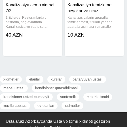
Kanalizasiya acma xidməti
Kanalizasiya temizleme
7/2
peşəkar və ucuz
1.Evlərdə, Restoranlarda ,
Kanalizasiyalarin aparatla
ofislərdə, bağ evlərində
təmizlənməsi, tutulan yerlərin
Kanalizasiya ve yagis sulari
aparatla açılması zəmanətlə
xettlerinin Almaniyadan müasir
görürəm hər bir işi. Və 100% işlərə
40 AZN
10 AZN
avadanliqlar ile temizlenmesi ve
zəmanət verəm. Ən son
siradan cixmiş kanalizasiya
avadanlıqlarla təmirə ziyan
xettlerinin kamera ile muşaide
vurmadan həll olunur.
aparilmasi ve
Kanalizasiyalarin
xidmetler
elanlar
kurslar
paltaryuyan ustasi
mebel ustasi
kondisioner qurasdirilmasi
kondisioner ustasi sumqayit
santexnik
elektrik təmiri
комби сервис
ev elanlari
xidmetler
Ustalar.az Azərbaycanda Usta və təmir xidməti göstərən