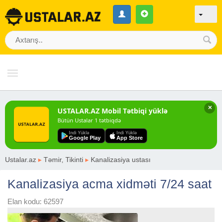
✕
USTALAR.AZ Mobil Tətbiqi yüklə
Bütün Ustalar 1 tətbiqdə
Indi Yüklə
Indi Yüklə
Google Play
App Store
Ustalar.az
▸
Təmir, Tikinti
▸
Kanalizasiya ustası
Kanalizasiya acma xidməti 7/24 saat
Elan kodu: 62597