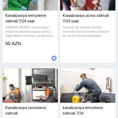
Kanalizasiya temizleme
Kanalizasiya acma xidməti
xidməti 7/24 saat
7/24 saat
XİDMƏTLƏRİMİZ, kanalizasya
Görülən işə əsasən hamıya
ustası kanalizasya açma yuma 1.
münasib qiymət deyirik zəmanət
Yağlı Mətbəx boruları və tutulmuş
də veririk Kanalizasiyalarin
kanalizasiya xətlərinin alman
aparatla təmizlənməsi Tutulan
50 AZN
avadanlığı vasitəsiylə açılması və
yerlərin açılması zəmanət 100%
təmizlənməsi. Ev, Bağ, Villa, Ofis,
Görülən hər bir işimizə zəmanət
Restorant, Otel və Biznes
veririk kanalzasiya temizlenmesi
Kanalizasiya təmizləmə
kanalizasiya temizleme
xidməti
xidməti 7/24