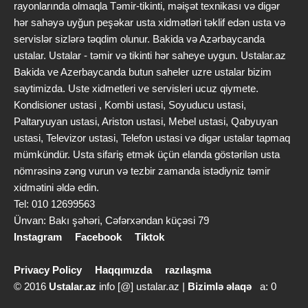
rayonlarında olmaqla Təmir-tikinti, məişət texnikası və digər
hər sahəyə uyğun peşəkar usta xidmətləri təklif edən usta və
servislər sizlərə təqdim olunur. Bakida və Azərbaycanda
ustalar. Ustalar - təmir və tikinti hər saheye uygun. Ustalar.az
Bakida ve Azerbaycanda butun saheler uzre ustalar bizim
saytimizda. Uste xidmetleri ve servisleri ucuz qiymete.
Kondisioner ustasi , Kombi ustasi, Soyuducu ustasi,
Paltaryuyan ustasi, Ariston ustasi, Mebel ustasi, Qabyuyan
ustasi, Televizor ustasi, Telefon ustasi və digər ustalar tapmaq
mümkündür. Usta sifariş etmək üçün elanda göstərilən usta
nömrəsinə zəng vurun və tezbir zamanda istədiyniz təmir
xidmətini əldə edin.
Tel: 010 12699563
Ünvan: Bakı şəhəri, Cəfərxəndan küçəsi 79
Instagram
Facebook
Tiktok
Privacy Policy
Haqqımızda
razılaşma
© 2016
Ustalar.az
info [@] ustalar.az |
Bizimlə əlaqə
a: 0