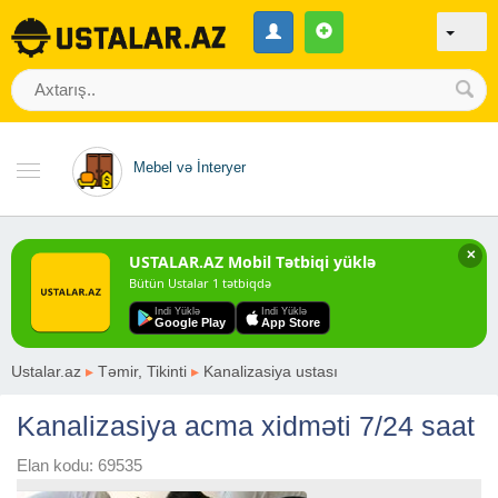
Mebel və İnteryer
✕
USTALAR.AZ Mobil Tətbiqi yüklə
Bütün Ustalar 1 tətbiqdə
Indi Yüklə
Indi Yüklə
Google Play
App Store
Ustalar.az
▸
Təmir, Tikinti
▸
Kanalizasiya ustası
Kanalizasiya acma xidməti 7/24 saat
Elan kodu: 69535