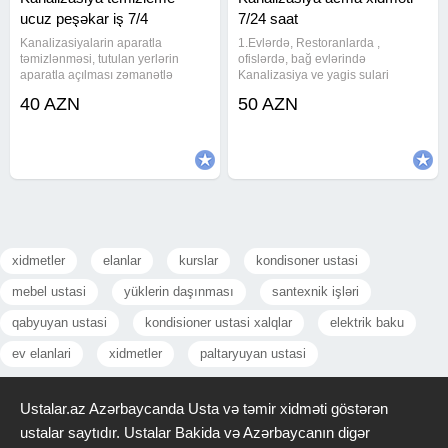
ucuz peşəkar iş 7/4
7/24 saat
Kanalizasiyalarin aparatla
1.Evlərdə, Restoranlarda ,
təmizlənməsi, tutulan yerlərin
ofislərdə, bağ evlərində
aparatla açılması zəmanətlə
Kanalizasiya ve yagis sulari
görürəm hər bir işi. Və 100% işlərə
xettlerinin Almaniyadan müasir
40 AZN
50 AZN
zəmanət verəm. Ən son
avadanliqlar ile temizlenmesi ve
avadanlıqlarla təmirə ziyan
siradan cixmiş kanalizasiya
vurmadan həll olunur.
xettlerinin kamera ile muşaide
Kanalizasiyalarin
aparilmasi ve
xidmetler
elanlar
kurslar
kondisoner ustasi
mebel ustasi
yüklerin daşınması
santexnik işləri
qabyuyan ustasi
kondisioner ustasi xalqlar
elektrik baku
ev elanlari
xidmetler
paltaryuyan ustasi
Ustalar.az Azərbaycanda Usta və təmir xidməti göstərən
ustalar saytıdır. Ustalar Bakida və Azərbaycanın digər