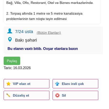
Bağ, Villa, Ofis, Restorant, Otel və Biznes mərkazlərində.
2. Torpaq altında 1 metrə və 5 metrə kanalizasiya
problemlərinin tam nöqtə təyin edilməsi
3. Camera ilə görüntüləmə şəkil və video qeydə alınması
7/24 usta
(Bütün Elanları)
Bakı şəhəri
4. Yeraltı gizli quyuların tapılması
Bu elanın vaxtı bitib. Oxşar elanlara baxın
5. Kanalizasiya borularında klonun olub olmamağının
diaqnostikası
Paylaş
6. Santexnika xidmətləri
Tarix: 16.03.2026
7.
Su sızma
Təyini və Təmiri. Həm Səs siqnalı həmdə
görüntü kamerası ilə 100% Dəqiqliklə təyin edilir
ViP elan et
Elanı irəli çək
8.
Kombi Təmiri
Xidmətləri
Düzəliş et
Sil
9. Kombi və Radiatorların Xususi Türkiyə istehsalı olan