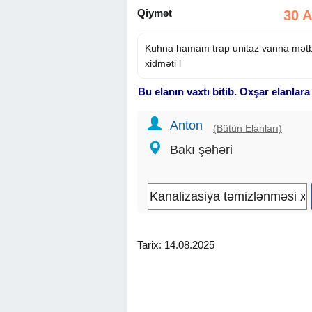
Qiymət
30 
Kuhna hamam trap unitaz vanna mətbə
xidməti l
Bu elanın vaxtı bitib. Oxşar elanlara
Anton
(Bütün Elanları)
Bakı şəhəri
Tarix: 14.08.2025