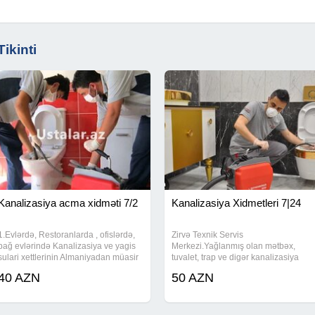
ikinti
Kanalizasiya acma xidməti 7/2
Kanalizasiya Xidmetleri 7|24
1.Evlərdə, Restoranlarda , ofislərdə,
Zirvə Texnik Servis
bağ evlərində Kanalizasiya ve yagis
Merkezi.Yağlanmış olan mətbəx,
sulari xettlerinin Almaniyadan müasir
tuvalet, trap ve digər kanalizasiya
avadanliqlar ile temizlenmesi ve
xettlerinin muasir avadanlıklarla
40 AZN
50 AZN
siradan cixmiş kanalizasiya xettlerinin
temizlenməsi hizmetimiz 7/24 devam
kamera ile muşaide aparilmasi ve
etməkdədir.Xidmetlerimzi Sumqayıt ,
Lökbatan , Batandart,