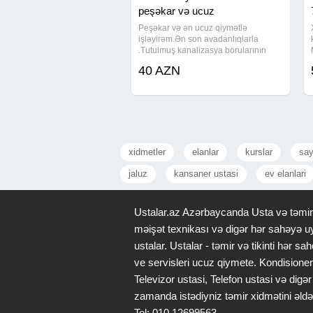
peşəkar və ucuz
Peşəkar və ən ucuz qiymətlə
işləyirəm.Ən son avadanlıqlarla
.Tutulmuş kanalizasya borularının
alman avadanlıqları vasitesi ile
40 AZN
açılması ve kamera sistemi ile
yoxlanılması yağlı metbext borularının
aparat vasitesi ile
xidmetler
elanlar
kurslar
say
jaluz
kansaner ustasi
ev elanlari
Ustalar.az Azərbaycanda Usta və təmir x
məişət texnikası və digər hər sahəyə uy
ustalar. Ustalar - təmir və tikinti hər
ve servisleri ucuz qiymete. Kondisioner
Televizor ustasi, Telefon ustasi və di
zamanda istədiyniz təmir xidmətini əldə
Tel: 010 12699563