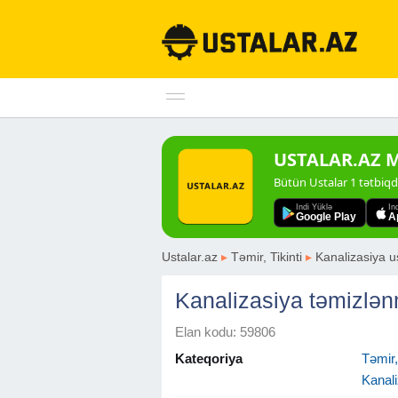
USTALAR.AZ Mo
Bütün Ustalar 1 tətbiq
Indi Yüklə
In
Google Play
A
Ustalar.az
▸
Təmir, Tikinti
▸
Kanalizasiya u
Kanalizasiya təmizlən
Elan kodu: 59806
Kateqoriya
Təmir, 
Kanali