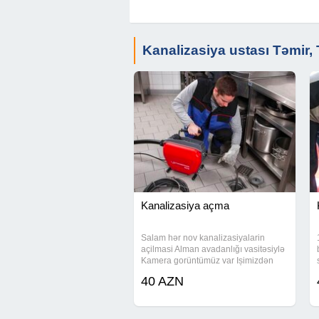
Kanalizasiya ustası Təmir, T
Kanalizasiya açma
Salam hər nov kanalizasiyalarin
açilmasi Alman avadanlığı vasitəsiylə
Kamera gorüntümüz var Ișimizdən
tam arxain ola bilərsiz !
40 AZN