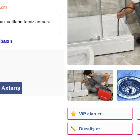
Azn
x xəttlərin təmizlənməsi
 baxın
ViP elan et
Düzəliş et