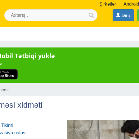
Şirkətlər
Android
Giriş
bil Tətbiqi yüklə
də
di Yüklə
pp Store
stası
məsi xidməti
Tikinti
zasiya ustası