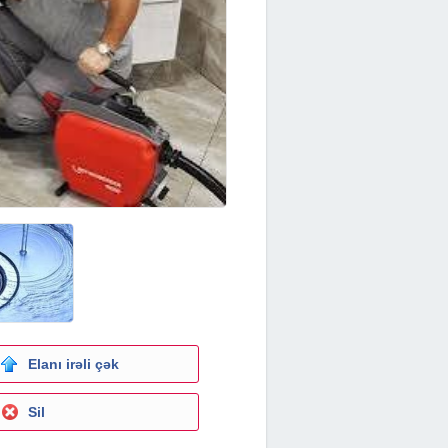
Elanı irəli çək
Sil