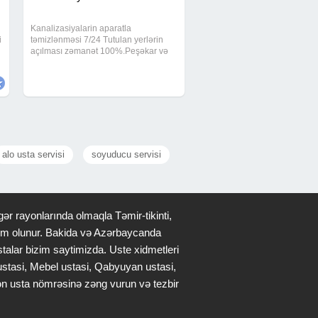
Kanalizasiyalarin aparatla
i
təmizlənməsi 7/24 Tutulan yerlərin
açılması zəmanət 100%.Peşəkar və
,
ən ucuz qiymətlə işləyirəm.Ən son
avadanlıqlarla Tutulmuş kanalizasya
borularının alman avadanlıqları
vasitesi ile açılması
alo usta servisi
soyuducu servisi
ər rayonlarında olmaqla Təmir-tikinti,
qdim olunur. Bakida və Azərbaycanda
stalar bizim saytimizda. Uste xidmetleri
 ustasi, Mebel ustasi, Qabyuyan ustasi,
lən usta nömrəsinə zəng vurun və tezbir