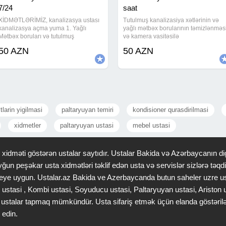
7/24
saat
XİDMƏTLƏRİMİZ, kanalizasya ustası
Tutulmuş kanalizasiya xətlərinin və
kanalizasya açma yuma 1. Yağlı
yağlı mətbəx borularının təmizlənməs
Mətbəx boruları və tutulmuş
və kamera vasitəsilə
kanalizasiya xətlərinin alman
baxilmasi.Təmirinizə ziyan vermədən
50 AZN
50 AZN
avadanlığı vasitəsiylə açılması və
sızıntı nöqtəsini təyin edib və təmir
təmizlənməsi. Ev, Bağ, Villa, Ofis,
edirik.Kanalizasiyalarin aparatla
Restorant, Otel və Biznes
təmizlənməsi,
tlarin yigilmasi
paltaryuyan temiri
kondisioner qurasdirilmasi
xidmetler
paltaryuyan ustasi
mebel ustasi
idməti göstərən ustalar saytıdır. Ustalar Bakida və Azərbaycanın dig
ğun peşəkar usta xidmətləri təklif edən usta və servislər sizlərə tə
 saheye uygun. Ustalar.az Bakida ve Azerbaycanda butun saheler uzre u
 ustasi , Kombi ustasi, Soyuducu ustasi, Paltaryuyan ustasi, Ariston
gər ustalar tapmaq mümkündür. Usta sifariş etmək üçün elanda göstəri
 edin.