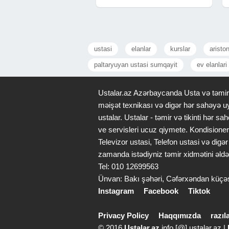
#kombitemiri #kombiservisi
ustasi
elanlar
kurslar
aristo
paltaryuyan ustasi sumqayit
ev elanlari
Ustalar.az Azərbaycanda Usta və təmir x
məişət texnikası və digər hər sahəyə uy
ustalar. Ustalar - təmir və tikinti hər
ve servisleri ucuz qiymete. Kondisioner
Televizor ustasi, Telefon ustasi və di
zamanda istədiyniz təmir xidmətini əldə
Tel: 010 12699563
Ünvan: Bakı şəhəri, Cəfərxəndan küçə
Instagram
Facebook
Tiktok
Privacy Policy
Haqqımızda
razı
© 2016
Ustalar.az
info [@] ustalar.az |