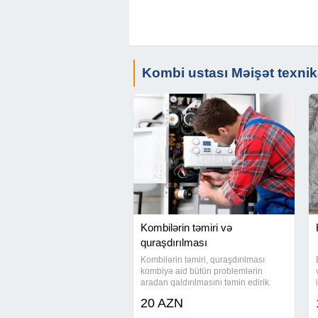
Kombi ustası Məişət texnik
Kombilərin təmiri və
quraşdırılması
Kombilərin təmiri, quraşdırılması
kombiyə aid bütün problemlərin
aradan qaldırılmasını təmin edirik.
plata ve digər avadanlıqların təmiri
20 AZN
Kombi. Temiri #kombiustasi
#kombiustası #kombitəmiri