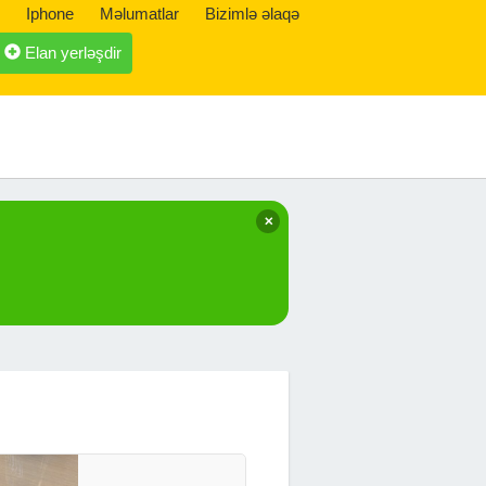
Iphone
Məlumatlar
Bizimlə əlaqə
Elan yerləşdir
✕