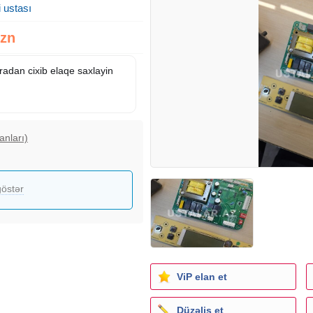
 ustası
Azn
iradan cixib elaqe saxlayin
anları)
östər
ViP elan et
Düzəliş et