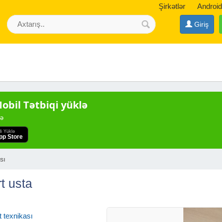
Şirkətlər
Android
Giriş
bil Tətbiqi yüklə
də
di Yüklə
pp Store
sı
t usta
 texnikası