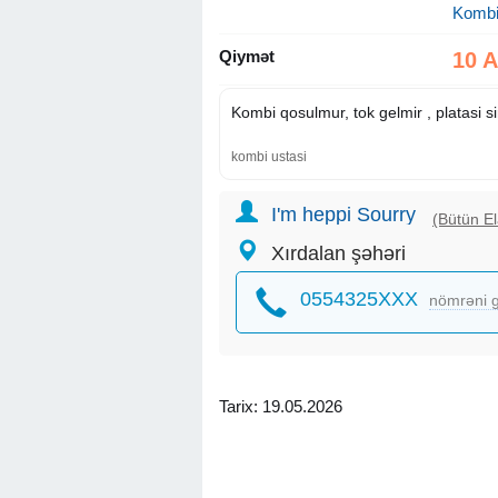
Kombi
Qiymət
10 
Kombi qosulmur, tok gelmir , platasi s
kombi ustasi
I'm heppi Sourry
(Bütün El
Xırdalan şəhəri
0554325XXX
nömrəni g
Tarix: 19.05.2026