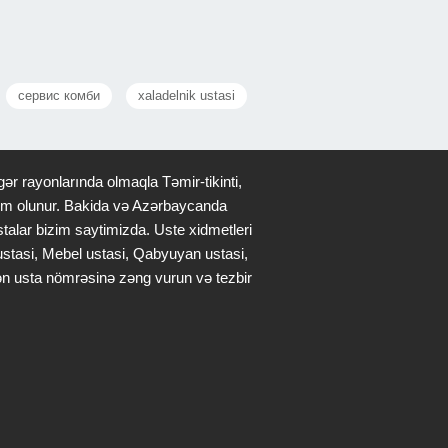
сервис комби
xaladelnik ustasi
ər rayonlarında olmaqla Təmir-tikinti,
qdim olunur. Bakida və Azərbaycanda
stalar bizim saytimizda. Uste xidmetleri
 ustasi, Mebel ustasi, Qabyuyan ustasi,
lən usta nömrəsinə zəng vurun və tezbir