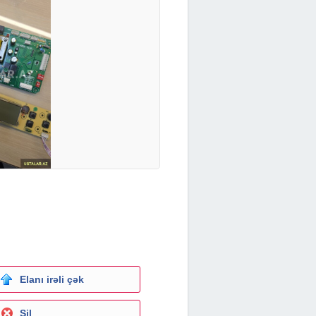
Elanı irəli çək
Sil