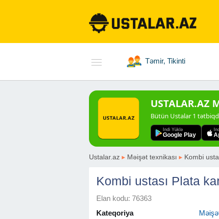
Təmir, Tikinti
USTALAR.AZ Mo
Bütün Ustalar 1 tətbiq
Indi Yüklə
In
Google Play
A
Ustalar.az
▸
Məişət texnikası
▸
Kombi usta
Kombi ustası Plata kar
Elan kodu: 76363
Kateqoriya
Məişət