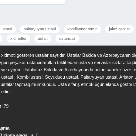
n ustasi
paltaryuyan ustasi
kondisoner temiri
jaluz qapilar
xidmetler
asfalt
ustam.az
idməti göstərən ustalar saytıdır. Ustalar Bakida və Azərbaycanın dig
ğun peşəkar usta xidmətləri təklif edən usta və servislər sizlərə tə
 saheye uygun. Ustalar.az Bakida ve Azerbaycanda butun saheler uzre u
 ustasi , Kombi ustasi, Soyuducu ustasi, Paltaryuyan ustasi, Ariston
gər ustalar tapmaq mümkündür. Usta sifariş etmək üçün elanda göstəri
 edin.
si 79
laşma
Bizimlə əlaqə
a: 0