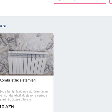
ası
Kombi istilik sistemləri
Evdə hər işi layiqincə görürəm.açarı
ver sonda təhvil al.istəyənə yerində
işlərimi göstərə bilərəm
10 AZN