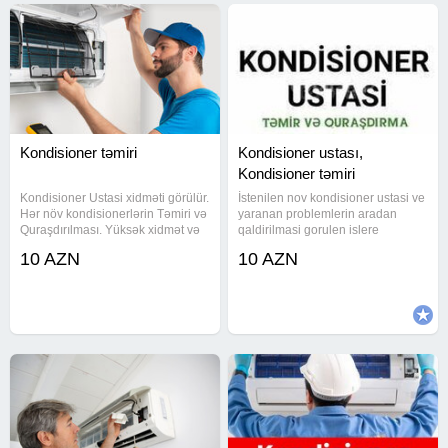
Kondisioner təmiri
Kondisioner ustası,
Kondisioner təmiri
Kondisioner Ustasi xidməti görülür.
İstenilen nov kondisioner ustasi ve
Hər növ kondisionerlərin Təmiri və
yaranan problemlerin aradan
Quraşdırılması. Yüksək xidmət və
qaldirilmasi gorulen islere
Peşəkar ustalar ilə sizə ən
zemanet texniki baxis yuksek
10 AZN
10 AZN
münasib kondisioer temiri xidməti
keyfiyyet yalniz bizde
götəririk. İndi zəng elə, gün
Kondisionerlərin *Quraşdırılması
ərzində həll edək. -
*Diaqnostikası *Təmiri *Qazının