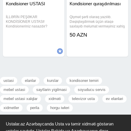
Kondisioner USTASI
Kondisioner quraşdırılması
İLLƏRİN PEŞƏKAR
Qiymət şərti olaraq yazılıb.
KONDİSİONER USTASI!
Dəqiqləşdirmək üçün əlaqə
Kondisioneriniz nasazdır?
saxlayıb məlumat verməyiniz xahiş
Soyutmur? Səs edir? Peşəkar həll
olunur Kondisionerin
50 AZN
üçün doğru ünvandasınız! Təmir -
quraşdırılmasına və ehtiyacvar?
Bütün nasazlıqların aradan
Quraşdırma zamanı sistem
qaldırılması Quraşdırma - Sürətli
aparatla vakuum olunur , tam hazır
və səliqəli montaj Yuyulma -
vəziyyətdə
ustasi
elanlar
kurslar
kondisoner temiri
mebel ustasi
saytlarin yigilmasi
soyuducu servis
mebel ustasi xalqlar
xidməti
televizor usta
ev elanlari
xidmetler
perila
horgu iwleri
Ustalar.az Azərbaycanda Usta və təmir xidməti göstərən
ustalar saytıdır. Ustalar Bakida və Azərbaycanın digər