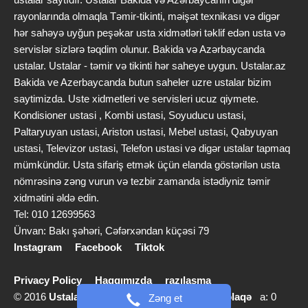
rayonlarında olmaqla Təmir-tikinti, məişət texnikası və digər
hər sahəyə uyğun peşəkar usta xidmətləri təklif edən usta və
servislər sizlərə təqdim olunur. Bakida və Azərbaycanda
ustalar. Ustalar - təmir və tikinti hər saheye uygun. Ustalar.az
Bakida ve Azerbaycanda butun saheler uzre ustalar bizim
saytimizda. Uste xidmetleri ve servisleri ucuz qiymete.
Kondisioner ustasi , Kombi ustasi, Soyuducu ustasi,
Paltaryuyan ustasi, Ariston ustasi, Mebel ustasi, Qabyuyan
ustasi, Televizor ustasi, Telefon ustasi və digər ustalar tapmaq
mümkündür. Usta sifariş etmək üçün elanda göstərilən usta
nömrəsinə zəng vurun və tezbir zamanda istədiyniz təmir
xidmətini əldə edin.
Tel: 010 12699563
Ünvan: Bakı şəhəri, Cəfərxəndan küçəsi 79
Instagram
Facebook
Tiktok
Privacy Policy
Haqqımızda
razılaşma
© 2016
Ustalar.az
info [@] ustalar.az |
Bizimlə əlaqə
a: 0
Zəng et