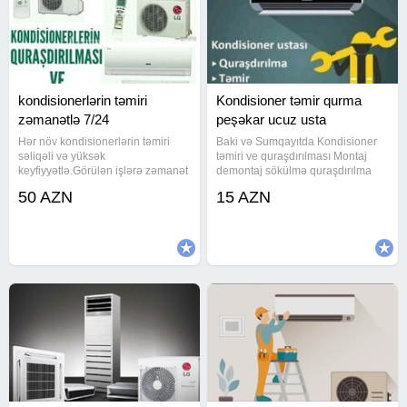
kondisionerlərin təmiri
Kondisioner təmir qurma
zəmanətlə 7/24
peşəkar ucuz usta
Hər növ kondisionerlərin təmiri
Baki və Sumqayıtda Kondisioner
səliqəli və yüksək
təmiri ve quraşdırılması Montaj
keyfiyyətlə.Görülən işlərə zəmanət
demontaj sökülmə quraşdırılma
verilir. kondisioner ustası /
qaz vurulma yuma hər bir işimizə
50 AZN
15 AZN
kondisioner təmiri / ремонт
zəmanət veririk işimizin
кондисионер / kondisioner ustasi /
peşəkarlarıyıq Kondisioner temiri
kondisioner temiri / kandisaner /
bakı və sumqayıtda kondisioner