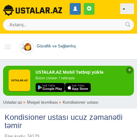
Gözəllik və Sağlamlıq
✕
USTALAR.AZ Mobil Tətbiqi yüklə
Bütün Ustalar 1 tətbiqdə
Indi Yüklə
Indi Yüklə
Google Play
App Store
Ustalar.az
▸
Məişət texnikası
▸
Kondisioner ustası
Kondisioner ustası ucuz zəmanətli
təmir
Elan kodu: 74179