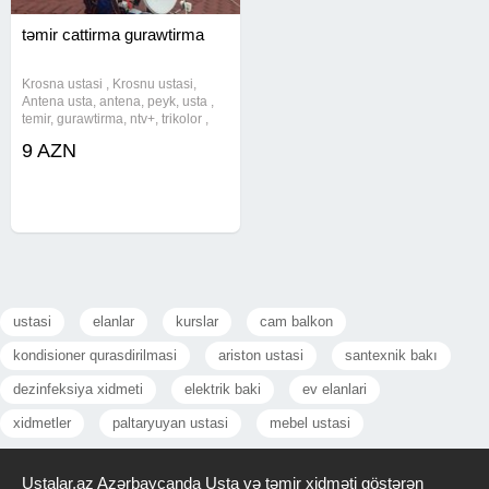
təmir cattirma gurawtirma
Krosna ustasi , Krosnu ustasi,
Antena usta, antena, peyk, usta ,
temir, gurawtirma, ntv+, trikolor ,
atv+, aypi tv, 24/7мастер , антенн
9 AZN
, спутниковые антены. Krosna
peyk antena Peyk anten ustası
/aipi tv/Tv
ustasi
elanlar
kurslar
cam balkon
kondisioner qurasdirilmasi
ariston ustasi
santexnik bakı
dezinfeksiya xidmeti
elektrik baki
ev elanlari
xidmetler
paltaryuyan ustasi
mebel ustasi
Ustalar.az Azərbaycanda Usta və təmir xidməti göstərən