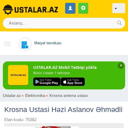
Məişət texnikası
✕
USTALAR.AZ Mobil Tətbiqi yüklə
Bütün Ustalar 1 tətbiqdə
Indi Yüklə
Indi Yüklə
Google Play
App Store
Ustalar.az
▸
Elektronika
▸
Krosna antena ustası
Krosna Ustasi Həzi Aslanov Əhmədli
Elan kodu: 75382