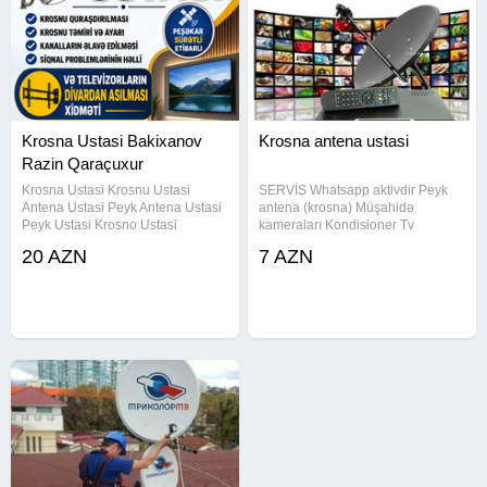
Krosna Ustasi Bakixanov
Krosna antena ustasi
Razin Qaraçuxur
Krosna Ustasi Krosnu Ustasi
SERVİS Whatsapp aktivdir Peyk
Antena Ustasi Peyk Antena Ustasi
antena (krosna) Müşahidə
Peyk Ustasi Krosno Ustasi
kameraları Kondisioner Tv
Televezirloran Divardan Asilmasi
kronşteynlər Kamera ustasi
20 AZN
7 AZN
Xidməti Televizorun Divara Montaji
Paltaryuyan Kombi Qurulması və
Televizorun Divara Vurulmasi
təmiri ! Bakı şəhəri və kəndləri
Kroşdein Ustasi Krosna Ustasi
daxil sifariş qəbul olunur.