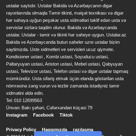
ustalar saytıdır. Ustalar Bakida və Azərbaycanın digər
rayonlarında olmaqla Təmir-tikinti, məişət texnikası və digər
hər sahəyə uyğun peşəkar usta xidmətləri təklif edən usta və
servislər sizlərə təqdim olunur. Bakida və Azərbaycanda
ustalar. Ustalar - təmir və tikinti hər saheye uygun. Ustalar.az
Bakida ve Azerbaycanda butun saheler uzre ustalar bizim
saytimizda. Uste xidmetleri ve servisleri ucuz qiymete.
Kondisioner ustasi , Kombi ustasi, Soyuducu ustasi,
Paltaryuyan ustasi, Ariston ustasi, Mebel ustasi, Qabyuyan
ustasi, Televizor ustasi, Telefon ustasi və digər ustalar tapmaq
mümkündür. Usta sifariş etmək üçün elanda göstərilən usta
nömrəsinə zəng vurun və tezbir zamanda istədiyniz təmir
xidmətini əldə edin.
Tel: 010 12699563
Ünvan: Bakı şəhəri, Cəfərxəndan küçəsi 79
Instagram
Facebook
Tiktok
Privacy Policy
Haqqımızda
razılaşma