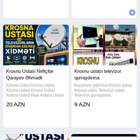
Əhmədli Həzi Aslanov Xalqalar
dostluğu Neftçilər Qarayev
Bakıxanov
Krosnu Ustasi Neftçilər
Krosnu ustası televizor
Qarayev Əhmədli
qurraşdırma
Krosna Ustası Krosnu Ustası
Kanalların yığılması Krosnu ustası
Krosna Ustasi Krosnu Ustasi
Krosna ustası Televizor ustası
Antena Ustasi Peyk Antena Ustasi
Televizor qurraşdırma
Peyk Ustasi Krosno Ustasi
Televizorların divara
20 AZN
9 AZN
Televezirloran Divardan Asilmasi
qurraşdırılması Kronşteyin
Xidməti Televizorun Divara Montaji
qurraşdırma Televizorun divara
Televizorun Divara Vurulmasi
asılması qurulması hər növ
antenalarən