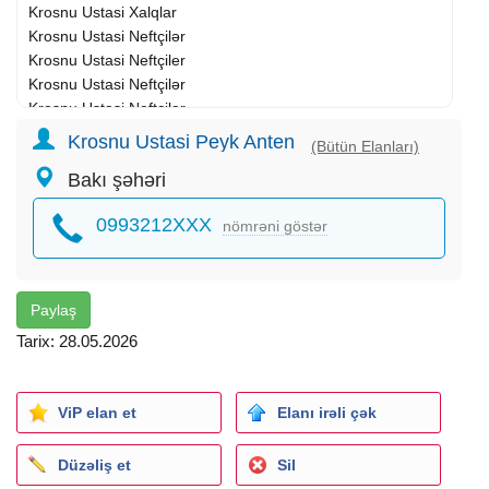
Krosnu Ustasi Xalqlar
Krosnu Ustasi Neftçilər
Krosnu Ustasi Neftçiler
Krosnu Ustasi Neftçilər
Krosnu Ustasi Neftçilər
Krosnu Ustasi Qara Qarayev
Krosnu Ustasi Peyk Anten
(Bütün Elanları)
Krosnu Ustasi Qarayev
Bakı şəhəri
Krosnu Ustasi Bakixanov
Krosnu Ustasi Bakıxanov
0993212XXX
nömrəni göstər
Krosnu Ustasi Razin
Krosnu Ustasi Razni
Krosnu Ustasi Qaraçuxur
Krosnu Ustasi Qaraçuxur
Paylaş
Krosnu Ustasi Yeni Günəşli
Tarix: 28.05.2026
Krosnu Ustasi Yeni Güneşli
Krosnu Ustasi Köhnə Günəşli
Krosnu Ustasi Köhne Güneşli
ViP elan et
Elanı irəli çək
Krosnu Ustasi Günəsli
Krosnu Ustasi Günesli
Düzəliş et
Sil
Krosnu Ustasi Xətai