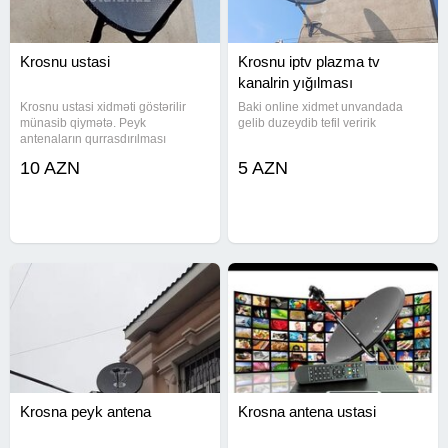
Gənclik
Memar əcəmi
Krosnu ustasi
Krosnu iptv plazma tv
Mikrarayon
kanalrin yığılması
Şamaxinka
Alatava
Krosnu ustasi xidməti göstərilir
Baki online xidmet unvandada
münasib qiymətə. Peyk
gelib duzeydib tefil veririk
Xutor
antenaların qurrasdırılması
Ayna sultanova
Televizorların divara qurulması
10 AZN
5 AZN
Krosnu antena ustasi Kanalların
Azdlıq
yığılması Atv plus ustasi Krosnu
Həzi aslanov
ustasi Bakı şəhəri və digər
Dərnəgül
Ziya bünyadov
Ulduz
Koroğlu
Nəriman nərimanov
28 may
Nizami
Baksavet
Elmlər akademiyası
Krosna peyk antena
Krosna antena ustasi
Badamdar
İnşaatçılar