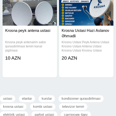
Krosna peyk antena ustasi
Krosna Ustasi Həzi Aslanov
Əhmədli
Krosna peyk antenalrin satisi
Krosnu Ustasi Peyk Antena Ustasi
qurasdirilmasi temiri kanal
Krosno Ustasi Antena Ustasi
yigilmasi
Krosna Ustasi Krosnu Ustasi
Əhmədli Krosnu Ustasi Həzi
10 AZN
20 AZN
Aslanov Krosnu Ustasi Xalqlar
Dostluğu Krosnu Ustasi Neftçilər
Krosnu Ustasi Qara Qarayev
Krosnu
ustasi
elanlar
kurslar
kondisioner qurasdirilmasi
krosna ustasi
kombi ustasi
televizor temiri
elektirik ustasi
parket ustasi
сантехник баку