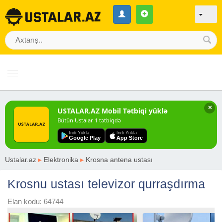
✕
USTALAR.AZ Mobil Tətbiqi yüklə
Bütün Ustalar 1 tətbiqdə
Indi Yüklə
Indi Yüklə
Google Play
App Store
Ustalar.az
▸
Elektronika
▸
Krosna antena ustası
Krosnu ustası televizor qurraşdırma
Elan kodu: 64744