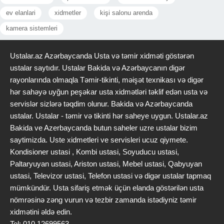
ev elanlari
xidmetler
kişi salonu arenda
kamera sistemleri
Ustalar.az Azərbaycanda Usta və təmir xidməti göstərən
ustalar saytıdır. Ustalar Bakida və Azərbaycanın digər
rayonlarında olmaqla Təmir-tikinti, məişət texnikası və digər
hər sahəyə uyğun peşəkar usta xidmətləri təklif edən usta və
servislər sizlərə təqdim olunur. Bakida və Azərbaycanda
ustalar. Ustalar - təmir və tikinti hər saheye uygun. Ustalar.az
Bakida ve Azerbaycanda butun saheler uzre ustalar bizim
saytimizda. Uste xidmetleri ve servisleri ucuz qiymete.
Kondisioner ustasi , Kombi ustasi, Soyuducu ustasi,
Paltaryuyan ustasi, Ariston ustasi, Mebel ustasi, Qabyuyan
ustasi, Televizor ustasi, Telefon ustasi və digər ustalar tapmaq
mümkündür. Usta sifariş etmək üçün elanda göstərilən usta
nömrəsinə zəng vurun və tezbir zamanda istədiyniz təmir
xidmətini əldə edin.
Tel: 010 12699563