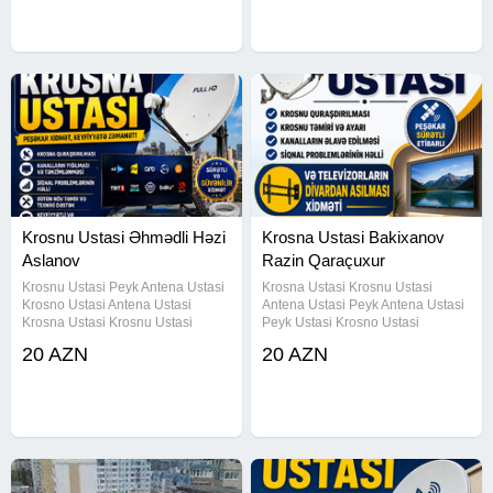
Televizorun Divara Vurulmasi
Televizorun Divara Vurulmasi
Krosnu Ustasi Əhmədli Həzi
Krosna Ustasi Bakixanov
Aslanov
Razin Qaraçuxur
Krosnu Ustasi Peyk Antena Ustasi
Krosna Ustasi Krosnu Ustasi
Krosno Ustasi Antena Ustasi
Antena Ustasi Peyk Antena Ustasi
Krosna Ustasi Krosnu Ustasi
Peyk Ustasi Krosno Ustasi
Əhmədli Krosnu Ustasi Həzi
Televezirloran Divardan Asilmasi
20 AZN
20 AZN
Aslanov Krosnu Ustasi Xalqlar
Xidməti Televizorun Divara Montaji
Dostluğu Krosnu Ustasi Neftçilər
Televizorun Divara Vurulmasi
Krosnu Ustasi Qara Qarayev
Kroşdein Ustasi Krosna Ustasi
Krosnu