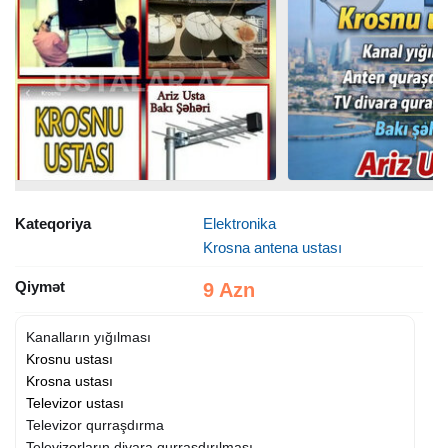
Kateqoriya
Elektronika
Krosna antena ustası
Qiymət
9 Azn
Kanalların yığılması
Krosnu ustası
Krosna ustası
Televizor ustası
Televizor qurraşdırma
Televizorların divara qurraşdırılması