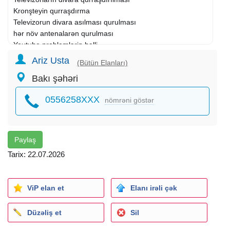
Kronşteyin qurraşdırma
Televizorun divara asılması qurulması
hər növ antenalarən qurulması
Youtube problemlərin həlli
Yutub problemin bərpası
Ariz Usta
(Bütün Elanları)
İnternet kanalların yazılması
Bakı şəhəri
Peyk antena ustası
Tv divara asılması
0556258XXX
nömrəni göstər
Televizor montajı
Kronşteyin qurraşdırılması
Antena ustası
Atv plus ustası
Paylaş
Atv+ustası
Tarix: 22.07.2026
Tv box qurraşdırılması
Elektrik işləri
Razetkaların dəyişdirilmısi
ViP elan et
Elanı irəli çək
Kulçater Listur
Elektrik usta
Düzəliş et
Sil
Eletrik təmir