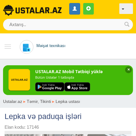
Məişət texnikası
✕
USTALAR.AZ Mobil Tətbiqi yüklə
Bütün Ustalar 1 tətbiqdə
Indi Yüklə
Indi Yüklə
Google Play
App Store
Ustalar.az
▸
Təmir, Tikinti
▸
Lepka ustası
Lepka və paduqa işləri
Elan kodu: 17146