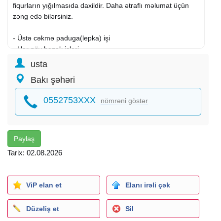
fiqurların yığılmasıda daxildir. Daha ətraflı məlumat üçün
zəng edə bilərsiniz.
- Üstə cəkmə paduga(lepka) işi
- Hər növ bəzək işləri
- Gizlin ışıq. kant, paduga
usta
- Divar Ekranı Kəmər
Bakı şəhəri
- Birçox İşlər istənilən Dizaynda
Yüksək keyfiyyət və sərfəli qiymət
0552753XXX
nömrəni göstər
Paylaş
Tarix: 02.08.2026
ViP elan et
Elanı irəli çək
Düzəliş et
Sil