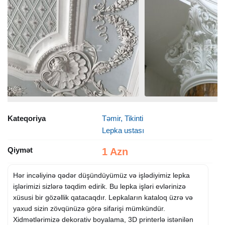
Kateqoriya
Təmir, Tikinti
Lepka ustası
Qiymət
1 Azn
Hər incəliyinə qədər düşündüyümüz və işlədiyimiz lepka
işlərimizi sizlərə təqdim edirik. Bu lepka işləri evlərinizə
xüsusi bir gözəllik qatacaqdır. Lepkaların kataloq üzrə və
yaxud sizin zövqünüzə görə sifarişi mümkündür.
Xidmətlərimizə dekorativ boyalama, 3D printerlə istənilən