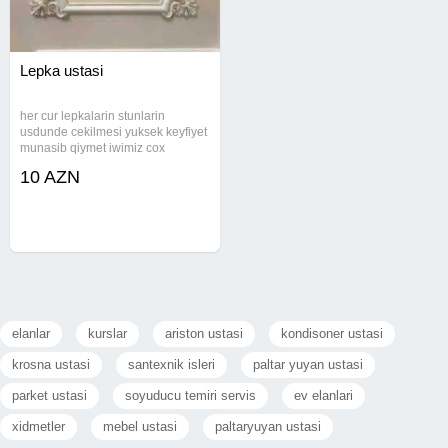
Lepka ustasi
her cur lepkalarin stunlarin
usdunde cekilmesi yuksek keyfiyet
munasib qiymet iwimiz cox
keyfiyetli ve seliqelidi inwallah
10 AZN
qismet olsa gore bilersiz isdeyen
olsa asagidaki nomreyle elaqe
saxlaya bilersiz whatsappda da
elanlar
kurslar
ariston ustasi
kondisoner ustasi
krosna ustasi
santexnik isleri
paltar yuyan ustasi
parket ustasi
soyuducu temiri servis
ev elanlari
xidmetler
mebel ustasi
paltaryuyan ustasi