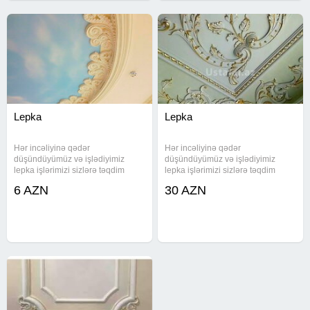
Lepka
Lepka
Hər incəliyinə qədər
Hər incəliyinə qədər
düşündüyümüz və işlədiyimiz
düşündüyümüz və işlədiyimiz
lepka işlərimizi sizlərə təqdim
lepka işlərimizi sizlərə təqdim
edirik. Bu lepka işləri evlərinizə
edirik. Bu lepka işləri evlərinizə
6 AZN
30 AZN
xüsusi bir gözəllik qatacaqdır.
xüsusi bir gözəllik qatacaqdır.
Lepkaların kataloq üzrə və yaxud
Lepkaların kataloq üzrə və yaxud
sizin zövqünüzə görə sifarişi
sizin zövqünüzə görə sifarişi