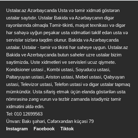
Ustalar.az Azərbaycanda Usta və təmir xidməti göstərən
ustalar saytıdır. Ustalar Bakida və Azərbaycanın digər
rayonlarında olmaqla Təmir-tikinti, məişət texnikası və digər
hər sahəyə uyğun peşəkar usta xidmətləri təklif edən usta və
servislər sizlərə təqdim olunur. Bakida və Azərbaycanda
ustalar. Ustalar - təmir və tikinti hər saheye uygun. Ustalar.az
Bakida ve Azerbaycanda butun saheler uzre ustalar bizim
saytimizda. Uste xidmetleri ve servisleri ucuz qiymete.
Kondisioner ustasi , Kombi ustasi, Soyuducu ustasi,
Paltaryuyan ustasi, Ariston ustasi, Mebel ustasi, Qabyuyan
ustasi, Televizor ustasi, Telefon ustasi və digər ustalar tapmaq
mümkündür. Usta sifariş etmək üçün elanda göstərilən usta
nömrəsinə zəng vurun və tezbir zamanda istədiyniz təmir
xidmətini əldə edin.
Tel: 010 12699563
Ünvan: Bakı şəhəri, Cəfərxəndan küçəsi 79
Instagram
Facebook
Tiktok