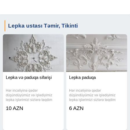
Lepka ustası Təmir, Tikinti
Lepka və paduqa sifarişi
Lepka paduqa
Hər incəliyinə qədər
Hər incəliyinə qədər
düşündüyümüz və işlədiyimiz
düşündüyümüz və işlədiyimiz
lepka işlərimizi sizlərə təqdim
lepka işlərimizi sizlərə təqdim
edirik. Bu lepka işləri evlərinizə
edirik. Bu lepka işləri evlərinizə
10 AZN
6 AZN
xüsusi bir gözəllik qatacaqdır.
xüsusi bir gözəllik qatacaqdır.
Lepkaların kataloq üzrə və yaxud
Lepkaların kataloq üzrə və yaxud
sizin zövqünüzə görə sifarişi
sizin zövqünüzə görə sifarişi