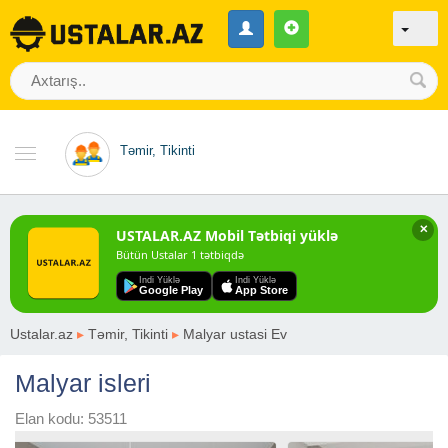
Təmir, Tikinti
✕
USTALAR.AZ Mobil Tətbiqi yüklə
Bütün Ustalar 1 tətbiqdə
Indi Yüklə
Indi Yüklə
Google Play
App Store
Ustalar.az
▸
Təmir, Tikinti
▸
Malyar ustasi Ev
Malyar isleri
Elan kodu: 53511