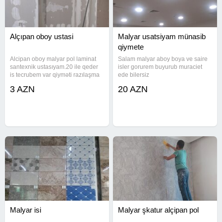
Alçıpan oboy ustasi
Malyar usatsiyam münasib
qiymete
Alcipan oboy malyar pol laminat
Salam malyar aboy boya ve saire
santexnik ustasıyam.20 ile qeder
isler gorurem buyurub muraciet
is tecrubem var qiyməti razılaşma
ede bilersiz
yolu ilə işleri lazerle görurem usta
3 AZN
20 AZN
isdeyen şəxslər elaqe saxlaya
bilerler vatsap var.
Malyar isi
Malyar şkatur alçipan pol