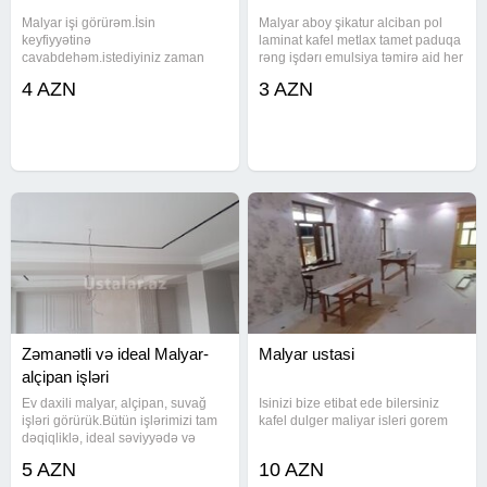
Malyar işi görürəm.İsin
Malyar aboy şikatur alciban pol
keyfiyyətinə
laminat kafel metlax tamet paduqa
cavabdehəm.istediyiniz zaman
rəng işdərı emulsiya təmirə aid her
zəng edə bilərsiniz.qiymeti serti
bir işi deqiqlikle görürem qiymət
4 AZN
3 AZN
olaraq yazilib.Şəkillər şərti
razılaşmaya usdayam Vatsapp
qoyulub
isleyir
Zəmanətli və ideal Malyar-
Malyar ustasi
alçipan işləri
Ev daxili malyar, alçipan, suvağ
Isinizi bize etibat ede bilersiniz
işləri görürük.Bütün işlərimizi tam
kafel dulger maliyar isleri gorem
dəqiqliklə, ideal səviyyədə və
peşəkarlıqla görüb təhvil
5 AZN
10 AZN
veririk.Əlaqə üçün aşağıdakı