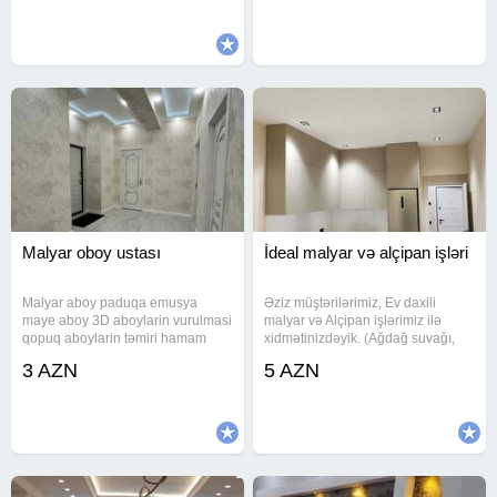
nömrəyə zəng edə bilərsiniz.Vp
aktivdir. Ağdağ
Malyar oboy ustası
İdeal malyar və alçipan işləri
Malyar aboy paduqa emusya
Əziz müştərilərimiz, Ev daxili
maye aboy 3D aboylarin vurulmasi
malyar və Alçipan işlərimiz ilə
qopuq aboylarin təmiri hamam
xidmətinizdəyik. (Ağdağ suvağı,
tualet şkaturu fasad işləri qapı
Şpakilovka, Oboy, Paduqa,
3 AZN
5 AZN
pəncərə atqozlari kafel metlaq
Emulsiya, Lepka və, s.).Bütün
laminat işləri və .s
işlərimizi tam ideal şəkildə, heç bir
nöqsan olmadan, peşəkarlıqla