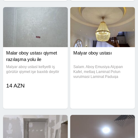
Malar oboy ustası qiymet
Malyar oboy ustası
razılaşma yolu ile
Malyar aboy ustasl kefiyetli iş
Salam. Aboy Emusiya Alçıpan
görülür qiymet işe baxılıb deyilir
Kafel, metlaq Laminat Polun
vurulmasi Laminat Paduqa
vurulmasi Divara kanr vurulmasi
14 AZN
Lanbirin Plintus Şpaklovka
razilaşma yolu ile Ramil usda.
Gőrulen işlere zemanet verilir.
Butun isler