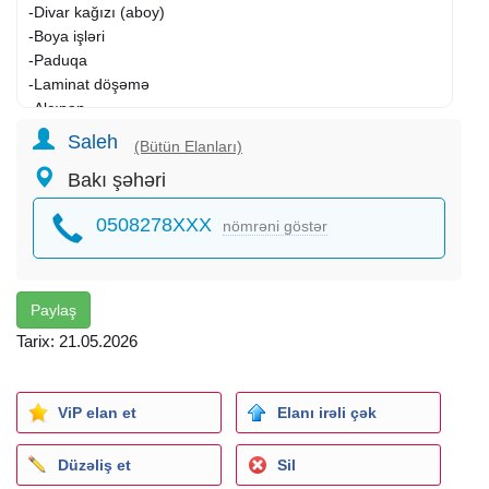
-Divar kağızı (aboy)
-Boya işləri
-Paduqa
-Laminat döşəmə
-Alçıpan
Saleh
(Bütün Elanları)
Divarda dekorativ ramkaların yığılması və sair.
Bakı şəhəri
Eviniz sıfırdan götürülür, tam şəkildə
təmir
olunur və sizin
0508278XXX
nömrəni göstər
zövqünüzə uyğun şəkildə təhvil verilir. Keyfiyyətli
materiallar, dəqiq və səliqəli iş prinsipi ilə çalışırıq.
Qiymət: Yalnız yerində baxışdan sonra müəyyən olunur.
Paylaş
Ucuz iş axtaranlar narahat etməsin.
Tarix: 21.05.2026
Əlaqə üçün zəng edin və ya mesaj yazın - peşəkar təmir
xidmətimizlə tanış olun!
ViP elan et
Elanı irəli çək
Düzəliş et
Sil