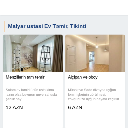
Malyar ustasi Ev Təmir, Tikinti
Mənzillərin tam təmir
Alçipan və oboy
Salam ev təmiri ücün usta kimə
Müasir və Sadə dizayna uyğun
lazım olsa buyurun unversal usta
təmir işlərinin görülməsi,
şənlik bəy
zövqünüzə uyğun həyata keçirilir.
12 AZN
6 AZN