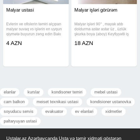
Malyar ustasi
Malyar işləri görürəm
Evlerin ve ofislerin təmiri alçıpan
Malyar işləri 90° , mayak atıb
malyar suvaq vs işlərin en uyqun
doldurma astar astar üz , üzlük
qiymətə buyurun zəng edin Bakı
şkurka boya (aboy) Keyfiyyətli iş
şəhərində olan işlərə endirim var
gözəl nəticə
4 AZN
18 AZN
tam idyal iş bizde
elanlar
kurslar
kondisoner temiri
mebel ustasi
cam balkon
meiset texnikasi ustasi
kondisioner ustanovka
soyuducu servis
evakuator
ev elanlari
xidmetler
paltaryuyan ustasi
Ustalar.az Azərbaycanda Usta və təmir xidməti göstərən