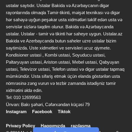
ustalar saytıdır. Ustalar Bakida və Azərbaycanın digər
rayonlarında olmaqla Təmir-tikinti, məişət texnikası və digər
hər sahəyə uyğun peşəkar usta xidmətləri təklif edən usta və
servislər sizlərə təqdim olunur. Bakida və Azərbaycanda
ustalar. Ustalar - təmir və tikinti hər saheye uygun. Ustalar.az
Bakida ve Azerbaycanda butun saheler uzre ustalar bizim
saytimizda. Uste xidmetleri ve servisleri ucuz qiymete.
Kondisioner ustasi , Kombi ustasi, Soyuducu ustasi,
Paltaryuyan ustasi, Ariston ustasi, Mebel ustasi, Qabyuyan
ustasi, Televizor ustasi, Telefon ustasi və digər ustalar tapmaq
mümkündür. Usta sifariş etmək üçün elanda göstərilən usta
nömrəsinə zəng vurun və tezbir zamanda istədiyniz təmir
xidmətini əldə edin.
Tel: 010 12699563
Ünvan: Bakı şəhəri, Cəfərxəndan küçəsi 79
Instagram
Facebook
Tiktok
Privacy Policy
Haqqımızda
razılaşma