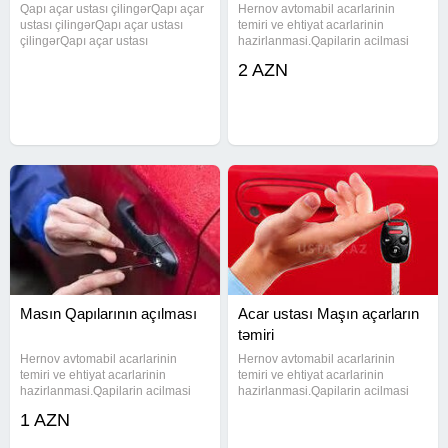
Qapı açar ustası çilingərQapı açar
Hernov avtomabil acarlarinin
ustası çilingərQapı açar ustası
temiri ve ehtiyat acarlarinin
çilingərQapı açar ustası
hazirlanmasi.Qapilarin acilmasi
çilingərQapı açar ustası
#acarusta #acar #cilinger
2 AZN
çilingərQapı açar ustası
#cilingerusta
çilingərQapı açar ustası
#acarustasi#acarusta #acar
çilingərQapı açar ustası
#cilinger #cilingerusta #acarustasi
çilingərQapı açar ustası
#acarusta #acar #cilinger
Masın Qapılarının açılması
Acar ustası Maşın açarların
təmiri
Hernov avtomabil acarlarinin
Hernov avtomabil acarlarinin
temiri ve ehtiyat acarlarinin
temiri ve ehtiyat acarlarinin
hazirlanmasi.Qapilarin acilmasi
hazirlanmasi.Qapilarin acilmasi
#acarusta #acar #cilinger
#acarusta #acar #cilinger
1 AZN
#cilingerusta
#cilingerusta
#acarustasi#acarusta #acar
#acarustasi#acarusta #acar