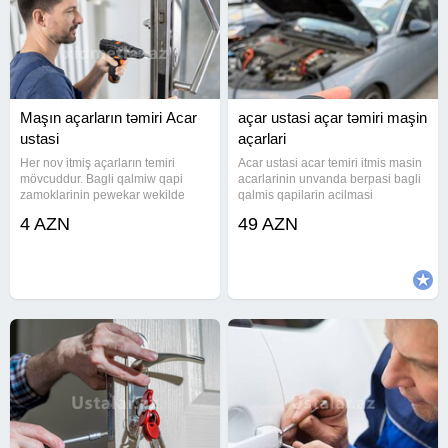
Maşın açarların təmiri Acar
açar ustasi açar təmiri maşin
ustasi
açarlari
Her nov itmiş açarların temiri
Acar ustasi acar temiri itmis masin
mövcuddur. Bagli qalmiw qapi
acarlarinin unvanda berpasi bagli
zamoklarinin pewekar wekilde
qalmis qapilarin acilmasi
acilmasini heyata
avtomobil qapisinin acilmasi seyar
4 AZN
49 AZN
keciririk.Maksimum səliqəli ve
acar ustasi(qiymet werti olaraq
operativ Baqli qapilarin acilmasi
yazilib)
Fotosell (avtomatik , sensor ) Jaluz
, Seyf ,