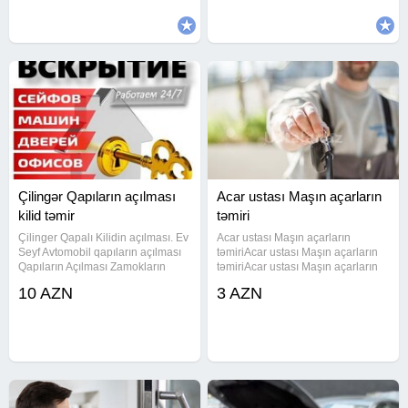
#cilinger #cilingerusta #acarustasi
#cilinger #cilingerusta #acarustasi
#acarusta #acar #cilinger
#acarusta #acar #cilinger
Çilingər Qapıların açılması
Acar ustası Maşın açarların
kilid təmir
təmiri
Çilinger Qapalı Kilidin açılması. Ev
Acar ustası Maşın açarların
Seyf Avtomobil qapıların açılması
təmiriAcar ustası Maşın açarların
Qapıların Açılması Zamokların
təmiriAcar ustası Maşın açarların
temiri kilidlerin zamokların təmiri
təmiriAcar ustası Maşın açarların
10 AZN
3 AZN
ve yenilenmesi yerinde operativ
təmiriAcar ustası Maşın açarların
xidmet gosteririk seyf ustasi acar
təmiriAcar ustası Maşın açarların
təmiriAcar ustası