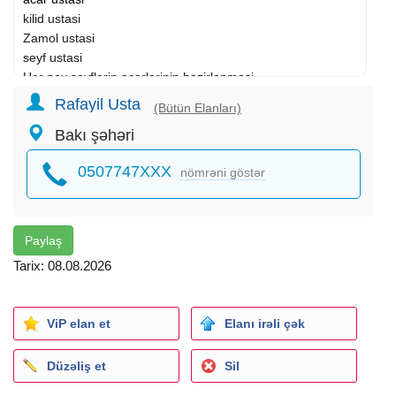
kilid ustasi
Zamol ustasi
seyf ustasi
Her nov seyflerin acarlarinin hazirlanmasi
Maksimum seliqeli ve operativ xidmet
Rafayil Usta
(Bütün Elanları)
Bakı şəhəri
0507747XXX
nömrəni göstər
Paylaş
Tarix: 08.08.2026
ViP elan et
Elanı irəli çək
Düzəliş et
Sil