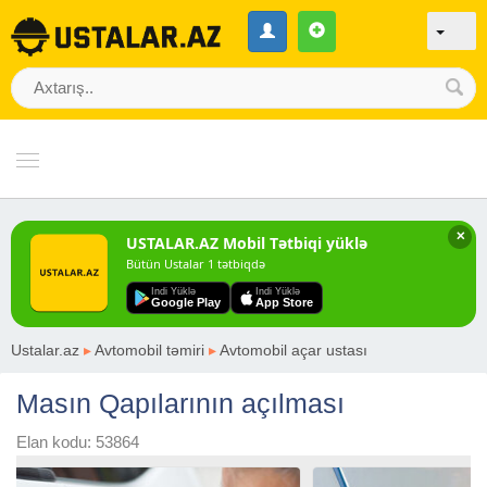
✕
USTALAR.AZ Mobil Tətbiqi yüklə
Bütün Ustalar 1 tətbiqdə
Indi Yüklə
Indi Yüklə
Google Play
App Store
Ustalar.az
▸
Avtomobil təmiri
▸
Avtomobil açar ustası
Masın Qapılarının açılması
Elan kodu: 53864