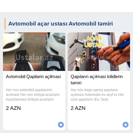
Avtomobil açar ustası Avtomobil təmiri
Avtomobil Qapilarin açilmasi
Qapıların açılmasi kilidlerin
təmiri
Her nov avtomibil qapilarinin
Hər növ baglı qamış qapıların
acilmasi Her nov ehtiyat acarlarin
açılması Avtomobil ev seyf vs Her
hazirlanmasi Ehtiyat acarlarin
cüre qapilarin (Ev, Seyf,
hazirlanmasi Korpuslarin berpa
Domofon)açilmasi, Acarlarin temir
2 AZN
2 AZN
edilmesi Limit ehtiyat acar yazilma
olunmasi, Qiymet gorduyumuz ise
#acar #cilinger #cilingerusta
gore deyisir, Maliniza zerer
#acarustasi#acarusta #acar
vermeden işimizi goruruk,