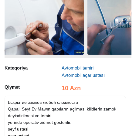
Kateqoriya
Avtomobil təmiri
Avtomobil açar ustası
Qiymət
10 Azn
Вскрытие замков любой сложности
Qapalı Seyf Ev Mawın qapıların açilması kilidlerin zamok
deyisdirilmesi ve
temiri
.
yerinde operativ xidmet gosterilir.
seyf
ustasi
acar ustasi