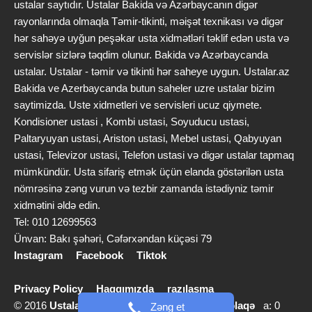
ustalar saytıdır. Ustalar Bakida və Azərbaycanın digər
rayonlarında olmaqla Təmir-tikinti, məişət texnikası və digər
hər sahəyə uyğun peşəkar usta xidmətləri təklif edən usta və
servislər sizlərə təqdim olunur. Bakida və Azərbaycanda
ustalar. Ustalar - təmir və tikinti hər saheye uygun. Ustalar.az
Bakida ve Azerbaycanda butun saheler uzre ustalar bizim
saytimizda. Uste xidmetleri ve servisleri ucuz qiymete.
Kondisioner ustasi , Kombi ustasi, Soyuducu ustasi,
Paltaryuyan ustasi, Ariston ustasi, Mebel ustasi, Qabyuyan
ustasi, Televizor ustasi, Telefon ustasi və digər ustalar tapmaq
mümkündür. Usta sifariş etmək üçün elanda göstərilən usta
nömrəsinə zəng vurun və tezbir zamanda istədiyniz təmir
xidmətini əldə edin.
Tel: 010 12699563
Ünvan: Bakı şəhəri, Cəfərxəndan küçəsi 79
Instagram
Facebook
Tiktok
Privacy Policy
Haqqımızda
razılaşma
© 2016
Ustalar.az
info [@] ustalar.az |
Bizimlə əlaqə
a: 0
Zəng et