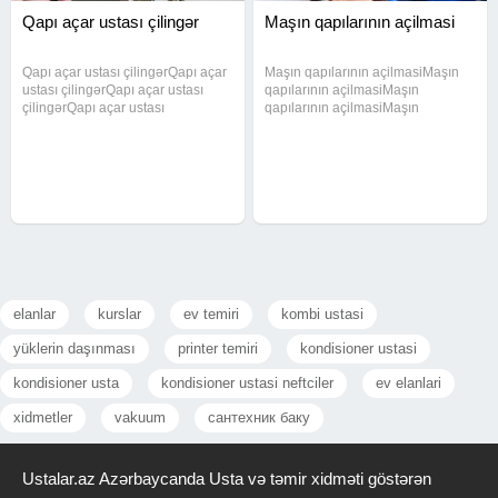
Qapı açar ustası çilingər
Maşın qapılarının açilmasi
Qapı açar ustası çilingərQapı açar
Maşın qapılarının açilmasiMaşın
ustası çilingərQapı açar ustası
qapılarının açilmasiMaşın
çilingərQapı açar ustası
qapılarının açilmasiMaşın
çilingərQapı açar ustası
qapılarının açilmasiMaşın
çilingərQapı açar ustası
qapılarının açilmasiMaşın
çilingərQapı açar ustası
qapılarının açilmasiMaşın
çilingərQapı açar ustası
qapılarının açilmasiMaşın
çilingərQapı açar ustası
qapılarının açilmasiMaşın
elanlar
kurslar
ev temiri
kombi ustasi
yüklerin daşınması
printer temiri
kondisioner ustasi
kondisioner usta
kondisioner ustasi neftciler
ev elanlari
xidmetler
vakuum
сантехник баку
Ustalar.az Azərbaycanda Usta və təmir xidməti göstərən