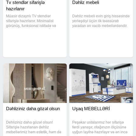
Tv stendlər sifarişlə
Dəhliz mebeli
hazırlanır
Müasir dizaynlı TV stendlər
Dəhliz mebeli evin giriş hissəsində
sifarişlə hazırlanır. Minimalist
yerləşdiyi üçün ilk təəssüratı
görünüş, funksional istifadə və
yaradan ən vacib mebellərdəndir.
uzunömürlü materiallar. • Ölçüyə
Həm funksional, həm estetik
uyğun, zövqə uyğun dizayn •
olmalı, həm də məkanı maksimal
Münasib qiymət, yüksək keyfiyyət
dərəcədə effektiv istifadə etməyə
imkan verməlidir.
Dəhliziniz daha gözəl olsun
Uşaq MEBELLƏRİ
Dehliziniz daha gözəl olsun!
Peşəkar ustalarımız hər sifarişə
Sifarişlə hazırlanan dehliz
fərdi yanaşır, otağınızın ölçüsünə
mebellərimiz həm estetik, həm də
uyğun layihə hazırlayır və ən incə