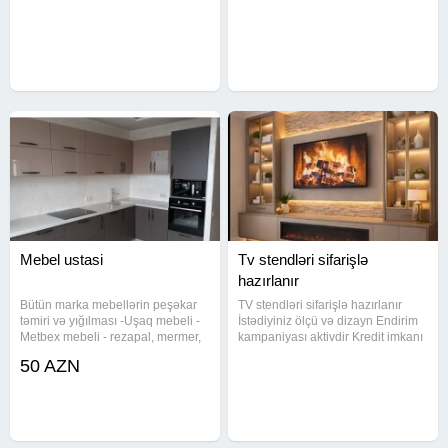
son dərəcə funksionaldır.
detallara qədər keyfiyyətə nəzarət
Ayaqqabılıq, şkaf, asılqan və
edir. Məqsədimiz uşaqlar üçün
güzgülü modellər - hamısı
həm rahat, həm funksional, həm
istəyinizə uyğun hazırlanır.
də estetik bir mühit
Keyfiyyətli
Mebel ustasi
Tv stendləri sifarişlə
hazırlanır
Bütün marka mebellərin peşəkar
TV stendləri sifarişlə hazırlanır
təmiri və yığılması -Uşaq mebeli -
İstədiyiniz ölçü və dizayn Endirim
Metbex mebeli - rezapal, mermer,
kampaniyası aktivdir Kredit imkanı
laminat, MDF -Dehliz mebeli -
var Rayonlara pulsuz çatdırılma
50 AZN
MDF, laminat, guzgu -Ofis mebeli -
Sifariş üçün bizimlə əlaqə
qurashdirilmasi ve temiri - MDF,
saxlayın!
Laminat (Ofis