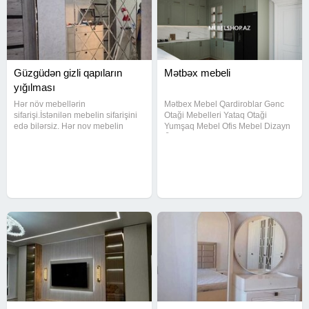
Güzgüdən gizli qapıların
Mətbəx mebeli
yığılması
Hər növ mebellərin
Mətbex Mebel Qardiroblar Gənc
sifarişi.İstənilən mebelin sifarişini
Otaği Mebelleri Yataq Otaği
edə bilərsiz. Hər nov mebelin
Yumşaq Mebel Ofis Mebel Dizayn
temiri munkundu Tv stentlərin
Ōlçū gūtūrmək Mətbəx
hazırlanması Mebellərin sökulməsi
mebellərinin sifarişi qəbul
qurulmasi ve təmiri Mebellərin
olunur.Mətbəx mebellərimiz hər bir
evdən evə daşinmasi var Maşin
müştərilərimizin zövqünə uyğun
fəhlə
hazırlanır