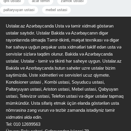
qifil ustasi
acar temiri
zamok ustasi
paltaryuyan ustasi
mebel ustasi
Ustalar.az Azərbaycanda Usta və təmir xidməti göstərən
ustalar saytıdır. Ustalar Bakida və Azərbaycanın digər
rayonlarında olmaqla Təmir-tikinti, məişət texnikası və digər
hər sahəyə uyğun peşəkar usta xidmətləri təklif edən usta və
servislər sizlərə təqdim olunur. Bakida və Azərbaycanda
ustalar. Ustalar - təmir və tikinti hər saheye uygun. Ustalar.az
Bakida ve Azerbaycanda butun saheler uzre ustalar bizim
saytimizda. Uste xidmetleri ve servisleri ucuz qiymete.
Kondisioner ustasi , Kombi ustasi, Soyuducu ustasi,
Paltaryuyan ustasi, Ariston ustasi, Mebel ustasi, Qabyuyan
ustasi, Televizor ustasi, Telefon ustasi və digər ustalar tapmaq
mümkündür. Usta sifariş etmək üçün elanda göstərilən usta
nömrəsinə zəng vurun və tezbir zamanda istədiyniz təmir
xidmətini əldə edin.
Tel: 010 12699563