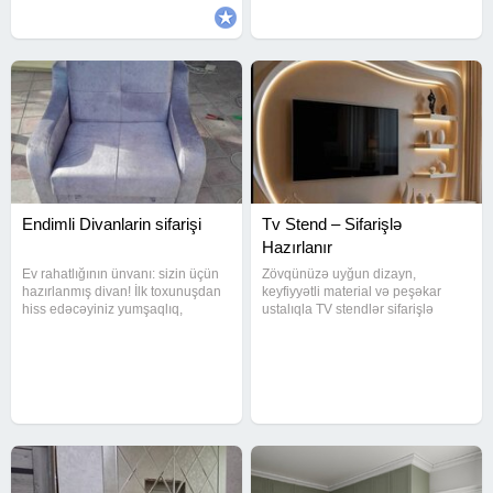
ve
Endimli Divanlarin sifarişi
Tv Stend – Sifarişlə
Hazırlanır
Ev rahatlığının ünvanı: sizin üçün
Zövqünüzə uyğun dizayn,
hazırlanmış divan! İlk toxunuşdan
keyfiyyətli material və peşəkar
hiss edəcəyiniz yumşaqlıq,
ustalıqla TV stendlər sifarişlə
oturduqca sevəcəyiniz rahatlıq…
hazırlanır. Evinizə müasir görünüş
Bir evin enerjisini dəyişdirən
qatın!
divanlarla xidmətinizdəyik. Sifariş
edin, evinizə xoş aura