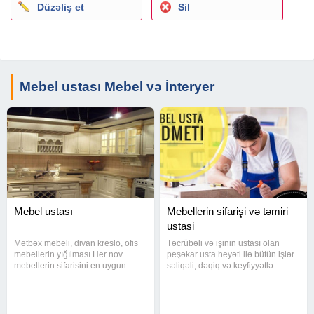
Düzəliş et
Sil
Mebel ustası Mebel və İnteryer
Mebel ustası
Mebellerin sifarişi və təmiri
ustasi
Mətbəx mebeli, divan kreslo, ofis
Təcrübəli və işinin ustası olan
mebellerin yığılması Her nov
peşəkar usta heyəti ilə bütün işlər
mebellerin sifarisini en uygun
səliqəli, dəqiq və keyfiyyətlə
qiymetlerle bize etibar ede
görülür. Mebel Ustalari hər növ
bilersiniz. Kohne mebellerin
mebellərin sifarişi Mebellərin
qapilarini. Deyismesi elece de
Sökulməsi qurulmasi ve təmiri
xarab olan hisselerini deyismesi
24/7 sizlərin