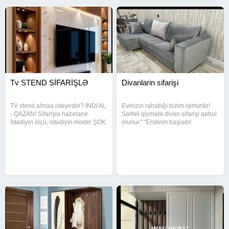
Tv STEND SİFARİŞLƏ
Divanlarin sifarişi
TV stend almaq istəyirdin? İNDİ AL
Evinizin rahatlığı bizim işimizdir!
- QAZAN! Sifarişlə hazırlanır
Sərfəli qiymətə divan sifarişi qəbul
İstədiyin ölçü, istədiyin model ŞOK
olunur." "Endirim başladı!
ENDİRİMLİ QİYMƏT! Sonra "kaş
İstədiyiniz divanı indi daha ucuz
alsaydım" demə!
əldə edin!" "İlkin ödənişsiz kreditlə
divan sahibi