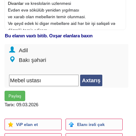
Divanlar
və kreslolarin uzlenmesi
Evdən evə sökülüb yenidən yıgılması
ve xarab olan mebellərin temir olunmasi.
Ve qeyd edek ki digər mebelləre aid hər bir işi səliqəli və
dözmlü təmir edirəm .
Bu elanın vaxtı bitib. Oxşar elanlara baxın
Təmir yerindədə mümkündür. kafe restoran mənzil ofis və
s.
Adil
Bakı şəhəri
Paylaş
Tarix: 09.03.2026
ViP elan et
Elanı irəli çək