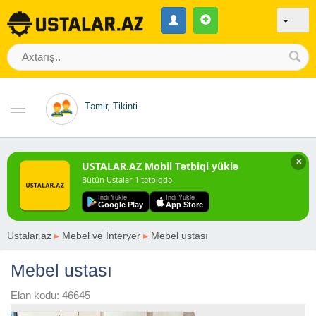
Təmir, Tikinti
✕
USTALAR.AZ Mobil Tətbiqi yüklə
Bütün Ustalar 1 tətbiqdə
Indi Yüklə
Indi Yüklə
Google Play
App Store
Ustalar.az
▸
Mebel və İnteryer
▸
Mebel ustası
Mebel ustası
Elan kodu: 46645