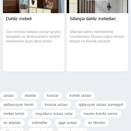
Dəhliz mebeli
Sifarişlə dəhliz mebelləri
Gün ərzində istifadə olunan geyim,
Sifarişlə dəhliz mebellərinin
ayaqqabı və aksesuarların səliqəli
hazırlanması Ölçüyə uyğun dizayn
saxlanması üçün ideal dəhliz
Müasir və klassik üslublar
mebelləri. Evə daxil olan hər kəsə
Keyfiyyətli material və uzunömürlü
rahatlıq və nizam hiss etdirir.
istifadə Evinizin ilk təəssüratını
bizimlə gözəlləşdirin! Əlaqə üçün
yazin və ya zəng edin
ustasi
elanlar
kurslar
kombi ustasi
paltaryuyan temiri
krosna ustasi
qabyuyan ustasi sumqayit
mebel temiri
soyuducu ustasi xetai
navien kombi servis
ev elanlari
xidmetler
qapi ustasi
ev tikintisi