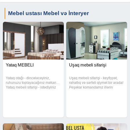
Mebel ustası Mebel və İnteryer
Yataq MEBELI
Uşaq mebeli sifarişi
Yataq otağı - dincələcəyiniz,
Uşaq mebeli sifarişi - keyfiyyət,
ruhunuzu toplayacağınız məkan…
rahatlıq və sərfəli qiymət bir arada!
Yataq mebeli sifarişi - istədiyiniz
Peşəkar komandamız illərin
ölçü və dizaynda! Rahat yuxu -
təcrübəsi ilə uşaqlar üçün
zövqlü yataq otağından başlayır.
təhlükəsiz və funksional mebellər
Keyfiyyətli material - uzunömürlü
hazırlayır. Çarpayı, dolab, masa,
mebel. Ölçü, rəng və
komod və komplekt