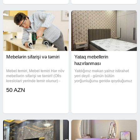
Mebelərin sifarişi və təmiri
Yataq mebellerin
hazırlanması
Mebel temiri, Mebel temiri Hər növ
Yatdığınız məkan yalnız istirahət
mebellərin sifarişi ve təmiri! (Ofis
yeri deyil - günün bütün
kreslolari yerinde temir olunur) -
yorğunluğunu geridə qoyduğunuz
Mebel sifarishi -Mebel yiqilmasi -
rahatlıq məbədidir. Zövqlü dizayn
50 AZN
Mebel ustasi -Mebel
edilmiş yataq mebellərimizlə
qurashdirilmasi -Mebel temiri -
otağınıza həm estetik gözəllik,
Yataq mebeli - taxt,
həm də komfort bəxş edin. Hər bir