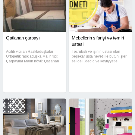
Qatlanan çarpayı
Mebellerin sifarişi və təmiri
ustasi
Acilib yigilan Raskladuşkalar
Təcrübəli və işinin ustası olan
Ortopetik raskladuşka Malın tipi:
peşəkar usta heyəti ilə bütün işlər
Çarpayılar Malın növü: Qatlanan
səliqəli, dəqiq və keyfiyyətlə
Yeni: Bəli Çatdırılma: Bəli
görülür. Mebel Ustalari hər növ
mebellərin sifarişi Mebellərin
Sökulməsi qurulmasi ve təmiri
24/7 sizlərin