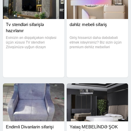
Tv stendləri sifarişlə
dəhliz mebeli sifariş
hazırlanır
Evinizin ən diqqətçəkən nöqtəsi
Giriş hissənizi daha dəbdəbəli
üçün xüsusi TV stendləri
etmək istəyirsiniz? Biz sizin üçün
Zövqünüzə uyğun dizayn
premium dehliz mebelləri
Keyfiyyətli materiallar Şok endirim
hazırlayırıq - minimalist xəttlər,
fürsəti Sərfəli kredit şərtləri Bütün
yüksək keyfiyyətli materiallar və
rayonlara pulsuz çatdırılma
funksional dizayn. Evinizə özəl
Rahatlıq və estetik bir arada -
hazırlanmış mebel, səliqəli
Endimli Divanlarin sifarişi
Yataq MEBELİNDƏ ŞOK