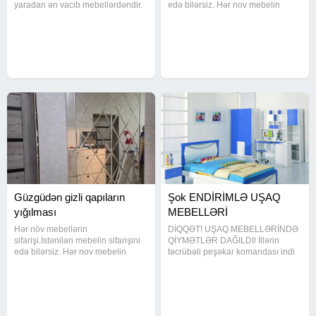
yaradan ən vacib mebellərdəndir.
edə bilərsiz. Hər nov mebelin
Həm funksional, həm estetik
temiri munkundu Tv stentlərin
olmalı, həm də məkanı maksimal
hazırlanması Mebellərin sökulməsi
dərəcədə effektiv istifadə etməyə
qurulmasi ve təmiri Mebellərin
imkan verməlidir.
evdən evə daşinmasi var Maşin
fəhlə
Güzgüdən gizli qapıların
Şok ENDİRİMLƏ UŞAQ
yığılması
MEBELLƏRİ
Hər növ mebellərin
DİQQƏT! UŞAQ MEBELLƏRİNDƏ
sifarişi.İstənilən mebelin sifarişini
QİYMƏTLƏR DAĞILDI! İllərin
edə bilərsiz. Hər nov mebelin
təcrübəli peşəkar komandası indi
temiri munkundu Tv stentlərin
uşağınız üçün ən keyfiyyətli
hazırlanması Mebellərin sökulməsi
mebelləri SİFARİŞLƏ + KREDİTLƏ
qurulmasi ve təmiri Mebellərin
+ ŞOK ENDİRİMLƏ təqdim edir!
evdən evə daşinmasi var Maşin
Bu kampaniya uzun sürməyəcək!
fəhlə
Qiymətlər