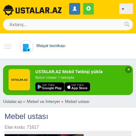
Məişət texnikası
✕
USTALAR.AZ Mobil Tətbiqi yüklə
Bütün Ustalar 1 tətbiqdə
Indi Yüklə
Indi Yüklə
Google Play
App Store
Ustalar.az
▸
Mebel və İnteryer
▸
Mebel ustası
Mebel ustası
Elan kodu: 71617