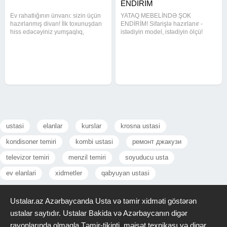
ENDİRİM
Ev rahatlığının ünvanı: sizin üçün
YATAQ MEBELİNDƏ ŞOK
hazırlanmış divan! İlk toxunuşdan
ENDİRİM! Sifarişlə hazırlanır -
hiss edəcəyiniz yumşaqlıq,
istədiyin model, istədiyin ölçü!
oturduqca sevəcəyiniz rahatlıq…
Peşəkar ustalar, keyfiyyətli
Bir evin enerjisini dəyişdirən
material və möhkəm yığım!
divanlarla xidmətinizdəyik. Sifariş
Kreditlə ödəniş imkanı Münasib
edin, evinizə xoş aura
qiymət + böyük endirim Sürətli
hazırlanma və
ustasi
elanlar
kurslar
krosna ustasi
kondisoner temiri
kombi ustasi
ремонт джакузи
televizor temiri
menzil temiri
soyuducu usta
ev elanlari
xidmetler
qabyuyan ustasi
Ustalar.az Azərbaycanda Usta və təmir xidməti göstərən
ustalar saytıdır. Ustalar Bakida və Azərbaycanın digər
rayonlarında olmaqla Təmir-tikinti, məişət texnikası və digər