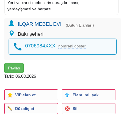
Yerli və xarici mebellərin quraşdırılması,
yerdəyişməsi və bərpası.
ILQAR MEBEL EVI
(Bütün Elanları)
Bakı şəhəri
0706984XXX
nömrəni göstər
Paylaş
Tarix: 06.08.2026
ViP elan et
Elanı irəli çək
Düzəliş et
Sil