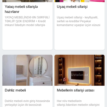
Yataq mebeli sifarişlə
Uşaq mebeli sifarişi
hazırlanır
YATAQ MEBELİNDƏ ƏN SƏRFƏLİ
Uşaq mebeli sifarişi - keyfiyyətli,
TƏKLİF! ŞOK ENDİRİM + Kredit
sərfəli və kreditlə! Peşəkar
imkanı! İstədiyin model sifarişlə
komandamız uşaqlar üçün xüsusi
hazırlanır! Peşəkar ustalar və
hazırlanmış mebellərlə otaqlara
illərin təcrübəsi! Bu gün sifariş ver
həm rahatlıq, həm də gözəllik qatır.
- sabah rahatlığın başlasın!
Müasir texnologiya və keyfiyyətli
materiallardan
Dəhliz mebeli
Mebellerin sifarişi ustası
Dəhliz mebeli evin giriş hissəsində
Hər növ mebellərin
yerləşdiyi üçün ilk təəssüratı
sifarişi.İstənilən mebelin sifarişini