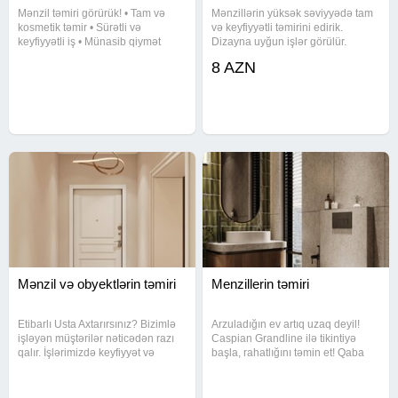
Mənzil təmiri görürük! • Tam və
Mənzillərin yüksək səviyyədə tam
kosmetik təmir • Sürətli və
və keyfiyyətli təmirini edirik.
keyfiyyətli iş • Münasib qiymət
Dizayna uyğun işlər görülür.
Keyfiyyətli məhsul keyfiyyətli təmir
8 AZN
on illərlə öz gözəlliyini qoruyur.
Mənzil və obyektlərin təmiri
Menzillerin təmiri
Etibarlı Usta Axtarırsınız? Bizimlə
Arzuladığın ev artıq uzaq deyil!
işləyən müştərilər nəticədən razı
Caspian Grandline ilə tikintiyə
qalır. İşlərimizdə keyfiyyət və
başla, rahatlığını təmin et! Qaba
məsuliyyət əsasdır. Uzun illik
tikinti işləri cəmi 250 AZN-dən
təcrübə Səliqəli iş Vaxtında təhvil
başlayır Sıfırdan peşəkar tikinti
Münasib qiymət Evinizi etibarlı
xidməti Güvənli, keyfiyyətli və