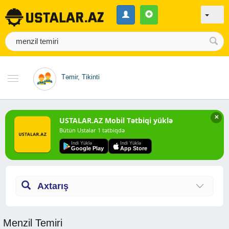
Təmir, Tikinti
✕
USTALAR.AZ Mobil Tətbiqi yüklə
Bütün Ustalar 1 tətbiqdə
Indi Yüklə
Indi Yüklə
Google Play
App Store
Axtarış
Menzil Temiri