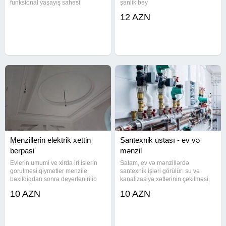
funksional yaşayış sahəsi
şənlik bəy
yaradırıq. Dizayn, planlama və icra
12 AZN
- hamısı bir yerdə! Müasir üslub
Keyfiyyətli materiallar Zəmanətli iş
Evinizi fərqli edin!
Menzillerin elektrik xettin
Santexnik ustası - ev və
berpasi
mənzil
Evlerin umumi ve xirda iri islerin
Salam, ev və mənzillərdə
gorulmesi.qiymetler menzile
santexnik işləri görülür: su və
baxildiqdan sonra deyerlenirilib
kanalizasiya xətlərinin çəkilməsi,
muwderiye bildirilir.iwimizi yuksek
kombi və radiator quraşdırılması,
10 AZN
10 AZN
keyfiyetle heyata
isti döşəmə (su sistemi) qurulması,
keciririk.menzillerin tam
kran-batareya quraşdırılması,
temirininde heyata keciririk.oz
nasazlıqların aradan
pewekar