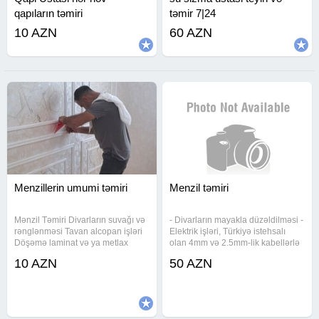
qapıların təmiri
təmir 7|24
10 AZN
60 AZN
Menzillerin umumi təmiri
Menzil təmiri
Mənzil Təmiri Divarların suvağı və
- Divarların mayakla düzəldilməsi -
rənglənməsi Tavan alcopan işləri
Elektrik işləri, Türkiyə istehsalı
Döşəmə laminat və ya metlax
olan 4mm və 2.5mm-lik kabellərlə
döşənməsi Elektrik və santexnika
- Santexnik işləri, Türkiyə istehsalı
10 AZN
50 AZN
xəttlərinin çəkilməsi Qapı və
olan borularla və materiallarla -
pəncərə montajı Hamam-tualet
Alçipan ila düz tavan və paduqa -
kafel-metlax