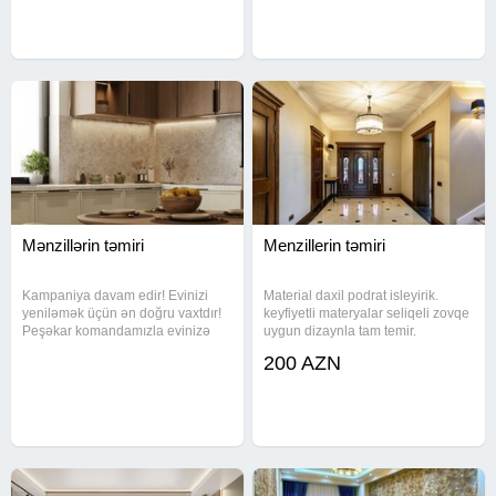
əllərə həvalə edin
sürətli icra Hər
Mənzillərin təmiri
Menzillerin təmiri
Kampaniya davam edir! Evinizi
Material daxil podrat isleyirik.
yeniləmək üçün ən doğru vaxtdır!
keyfiyetli materyalar seliqeli zovqe
Peşəkar komandamızla evinizə
uygun dizaynla tam temir.
yeni nəfəs verin! Keyfiyyətli təmir
Tecrubeli ve pesakar ustalar
200 AZN
Sürətli icra Sərfəli qiymət İlk
menzil ve ofislerin sifirdan temirin
müraciət edənlərə xüsusi endirim!
heyata kecirir. Temir zovqunuze
uygun tez bir zamanda