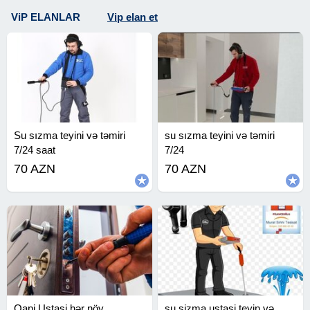
ViP ELANLAR
Vip elan et
Su sızma teyini və təmiri
su sızma teyini və təmiri
7/24 saat
7/24
70 AZN
70 AZN
Qapi Ustasi hər növ
su sizma ustasi teyin və