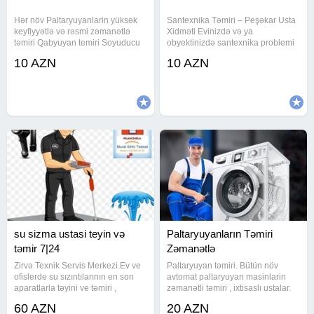
Hər növ Paltaryuyanlarin yüksək
Santexnika Təmiri – Peşəkar Usta
keyfiyyətlə və rəsmi zəmanətlə
Xidməti Evinizdə və ya
təmiri Qabyuyan temiri Soyuducu
obyektinizdə santexnika problemi
temiri Peşəkar və zəmanətli təmir
var? Su sızmalarının aradan
10 AZN
10 AZN
Hər bir ünvana gəlirik Paltaryuyan
qaldırılması Kran, qarışdırıcı və
maşınların ünvanda sərfəli
sifonların dəyişdirilməsi Unitaz və
qiymətlə və peşəkarcasına
çanaqların quraşdırılması
su sizma ustasi teyin və
Paltaryuyanların Təmiri
təmir 7|24
Zəmanətlə
Zirvə Texnik Servis Merkezi.Ev ve
Paltaryuyan təmiri. Bütün növ
ofislerde su sızıntılarının en son
avtomat paltaryuyan masinlarin
aparatlarla təyini ve təmiri ,
zəmanətli təmiri , ixtisaslı ustalar.
Kanalizasyon xettlerini heç bir
Hər növ Paltaryuyan
60 AZN
20 AZN
terefe zərər vermeden
Qabyuyan.Soyuducu Unvanda