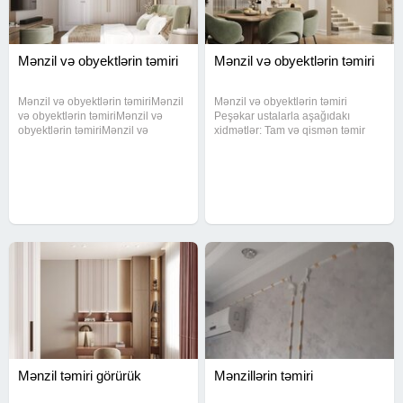
Mənzil və obyektlərin təmiri
Mənzil və obyektlərin təmiri
Mənzil və obyektlərin təmiriMənzil
Mənzil və obyektlərin təmiri
və obyektlərin təmiriMənzil və
Peşəkar ustalarla aşağıdakı
obyektlərin təmiriMənzil və
xidmətlər: Tam və qismən təmir
obyektlərin təmiriMənzil və
Döşəmə və divar işləri Tavan və
obyektlərin təmiriMənzil və
dekorativ işlər Elektrik və su
obyektlərin təmiriMənzil və
sistemləri Keyfiyyətə zəmanət
obyektlərin təmiriMənzil və
verilir.
obyektlərin
Mənzil təmiri görürük
Mənzillərin təmiri