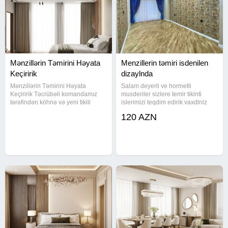
Mənzillərin Təmirini Həyata
Menzillerin təmiri isdenilen
Keçiririk
dizaylnda
Mənzillərin Təmirini Həyata
Salam deyerli ve hormetli
Keçiririk Təcrübəli komandamız
musderiler sizlere temir tikinti
tərəfindən köhnə və yeni tikili
islerimizi teqdim edirik vaxdlnlz
mənzillərdə bütün növ təmir işləri
yoxdur onda evlerinizi ve
120 AZN
görülür. Xidmətlərimizə daxildir: •
menzillerinizi bize etibar ede
Divarların suvanması və
bilersiniz biz pesekar usda
boyanması • Kafel, metlax və
kamandamlzla birlikde sizin
islerinizi