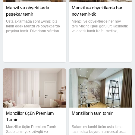
Mənzil və obyektlərdə
Mənzil və obyektlərdə hər
peşəkar təmir
növ təmir-tik
Usta axtarmağa son! Evinizi biz
Mənzil və obyektlərdə hər növ
təmir edək Mənzil və obyektlərdə
təmir-tikinti işləri görülür: Kosmetik
peşəkar təmir: Divarların sıfırdan
və əsaslı təmir Kafel-metlax,
hazırlanması Kafel, laminat, parket
laminat, parket Alçıpan, malyar və
Elektrik və santexnika işləri Təmiz,
elektrik işləri Santexnika xidmətləri
səliqəli və məsuliyyətli iş görürük.
Keyfiyyətli iş Sərfəli qiymət
Vaxtında təhvil
Mənzillər üçün Premium
Mənzillərin tam təmir
Təmir
Mənzillər üçün Premium Təmir
Salam ev təmiri ücün usta kimə
Sadə təmir yox, zövqlü və
lazım olsa buyurun unversal usta