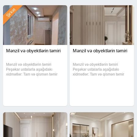
Şirkət
Mənzil və obyektlərin təmiri
Mənzil və obyektlərin təmiri
Mənzil və obyektlərin təmiri
Mənzil və obyektlərin təmiri
Peşəkar ustalarla aşağıdakı
Peşəkar ustalarla aşağıdakı
xidmətlər: Tam və qismən təmir
xidmətlər: Tam və qismən təmir
Döşəmə və divar işləri Tavan və
Döşəmə və divar işləri Tavan və
dekorativ işlər Elektrik və su
dekorativ işlər Elektrik və su
sistemləri Keyfiyyətə zəmanət
sistemləri Keyfiyyətə zəmanət
verilir.
verilir.