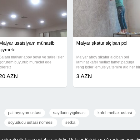
Malyar usatsiyam münasib
Malyar şkatur alçipan pol
qiymete
Salam malyar aboy boya ve saire isler
Malyar aboy şikatur alciban pol
gorurem buyurub muraciet ede
laminat kafel metlax tamet paduqa
bilersiz
rəng işdərı emulsiya təmirə aid her bi
işi deqiqlikle görürem qiymət
20 AZN
3 AZN
razılaşmaya usdayam Vatsapp isleyir
paltaryuyan ustasi
saytlarin yigilmasi
kafel metlax ustasi
soyuducu ustasi nomresi
setka
idməti göstərən ustalar saytıdır. Ustalar Bakida və Azərbaycanın dig