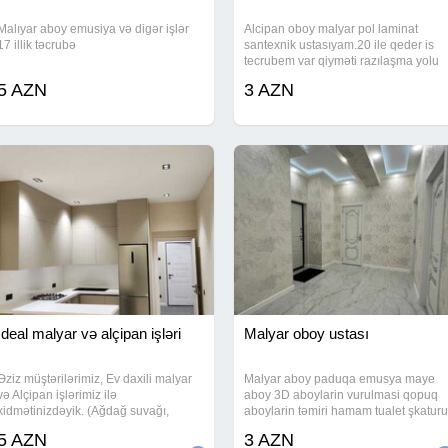
Malıyar aboy emusiya və digər işlər
Alcipan oboy malyar pol laminat
17 illik təcrubə
santexnik ustasıyam.20 ile qeder is
tecrubem var qiyməti razılaşma yolu
ilə işleri lazerle görurem usta isdeyen
5 AZN
3 AZN
şəxslər elaqe saxlaya bilerler vatsap
var.
İdeal malyar və alçipan işləri
Malyar oboy ustası
Əziz müştərilərimiz, Ev daxili malyar
Malyar aboy paduqa emusya maye
və Alçipan işlərimiz ilə
aboy 3D aboylarin vurulmasi qopuq
xidmətinizdəyik. (Ağdağ suvağı,
aboylarin təmiri hamam tualet şkaturu
Şpakilovka, Oboy, Paduqa, Emulsiya,
fasad işləri qapı pəncərə atqozlari
5 AZN
3 AZN
Lepka və, s.).Bütün işlərimizi tam
kafel metlaq laminat işləri və .s