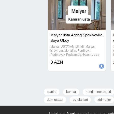
Malyar usta Ağdağ Şpaklyovka
Boya Oboy
Malyar USTAYAM.18 ildir Malyar
işləyirəm. Mənzilin, Fərdi evin
Podmayak-Podzamok, Əsaslı və ya
Kosmetik Malyar işini görürəm. Mayak
3 AZN
lazerlə 90 dərəcə, Ağdag suvagi,
Astar, Üz, Şpaklyovka, Paduga,
Podokonnik.Oboy,
elanlar
kurslar
kondisoner temiri
dam ustasi
ev elanlari
xidmetler
Ustalar.az Azərbaycanda Usta və təmir x