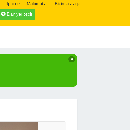
Iphone
Məlumatlar
Bizimlə əlaqə
Elan yerləşdir
✕