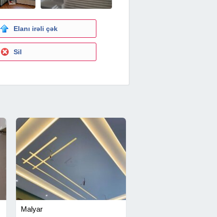
Elanı irəli çək
Sil
Malyar