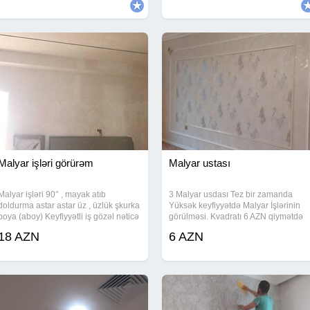
ideal şəkildə, heç bir nöqsan
olmadan, peşəkarlıqla
Malyar işləri görürəm
Malyar ustası
Malyar işləri 90° , mayak atıb
3 Malyar usdası Tez bir zamanda
doldurma astar astar üz , üzlük şkurka
Yüksək keyfiyyətdə Malyar İşlərinin
boya (aboy) Keyfiyyətli iş gözəl nəticə
görülməsi. Kvadratı 6 AZN qiymətdə
işə baxıb razılaşmağ olar
18 AZN
6 AZN