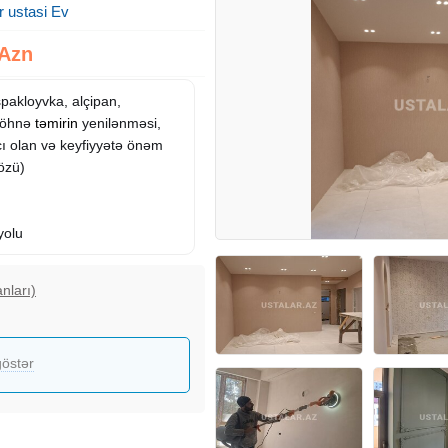
 ustasi Ev
 Azn
pakloyvka, alçipan,
 Köhnə
təmirin
yenilənməsi,
acı olan və keyfiyyətə önəm
 özü)
yolu
nları)
östər