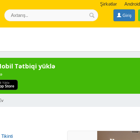
Şirkətlər
Android
Giriş
bil Tətbiqi yüklə
də
di Yüklə
pp Store
Ev
Tikinti