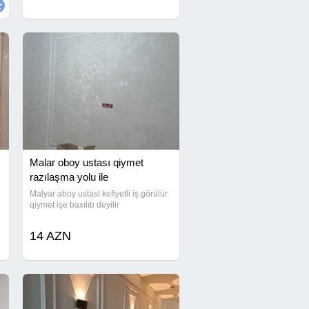
Malar oboy ustası qiymet
razılaşma yolu ile
Malyar aboy ustasl kefiyetli iş görülür
qiymet işe baxılıb deyilir
14 AZN