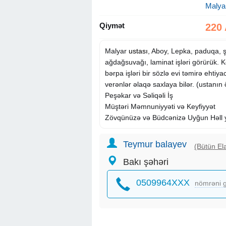
Malyar
Qiymət
220
Malyar
ustası
, Aboy, Lepka, paduqa, ş
ağdağsuvağı, laminat işləri görürük.
bərpa işləri bir sözlə evi təmirə ehtiy
verənlər əlaqə saxlaya bilər. (ustanın
Peşəkar və Səliqəli İş
Müştəri Məmnuniyyəti və Keyfiyyət
Zövqünüzə və Büdcənizə Uyğun Həll 
Teymur balayev
(Bütün Ela
Bakı şəhəri
0509964XXX
nömrəni g