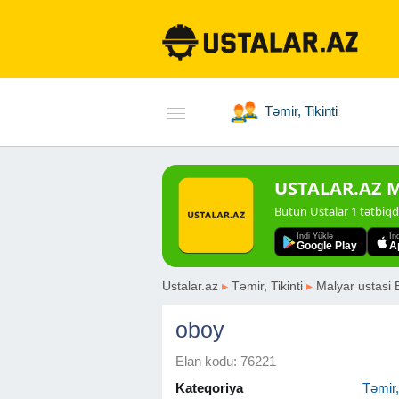
Təmir, Tikinti
USTALAR.AZ Mo
Bütün Ustalar 1 tətbiq
Indi Yüklə
In
Google Play
A
Ustalar.az
▸
Təmir, Tikinti
▸
Malyar ustasi 
oboy
Elan kodu: 76221
Kateqoriya
Təmir, 