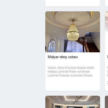
Malyar oboy ustası
Salam. Aboy Emusiya Alçıpan Kafel,
metlaq Laminat Polun vurulmasi
Laminat Paduqa vurulmasi Divara
kanr vurulmasi Lanbirin Plintus
Şpaklovka razilaşma yolu ile Ramil
usda. Gőrulen işlere zemanet verilir.
Butun isler