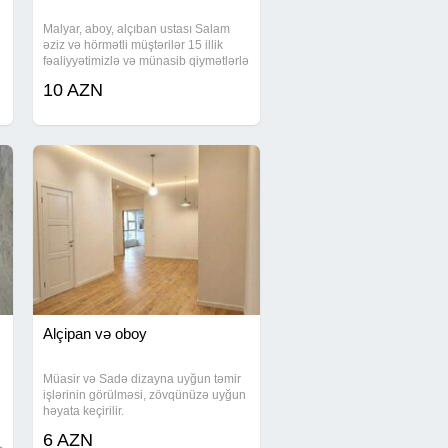
Malyar, aboy, alçıban ustası Salam
əziz və hörmətli müştərilər 15 illik
fəaliyyətimizlə və münasib qiymətlərlə
xidmətinizdəyik yüksək keyfiyyətli
10 AZN
istənilən növ təmir və tikinti işlərinin
icrasını təklif edirik. Obyekt
Alçipan və oboy
Müasir və Sadə dizayna uyğun təmir
işlərinin görülməsi, zövqünüzə uyğun
həyata keçirilir.
6 AZN