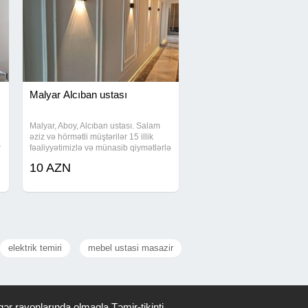
Malyar Alcıban ustası
Malyar, Aboy, Alcıban ustası. Salam
əziz və hörmətli müştərilər 15 illik
r
fəaliyyətimizlə və münasib qiymətlərlə
xidmətinizdəyik yüksək keyfiyyətli
10 AZN
istənilən növ təmir və tikinti işlərinin
icrasını təklif edirik. Obyekt
elektrik temiri
mebel ustasi masazir
ər rayonlarında olmaqla Təmir-tikinti,