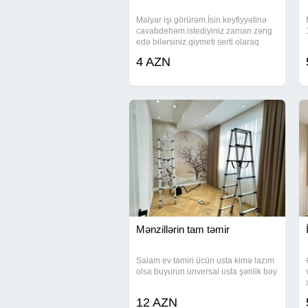
Malyar işi görürəm.İsin keyfiyyətinə
cavabdehəm.istediyiniz zaman zəng
edə bilərsiniz.qiymeti serti olaraq
yazilib.Şəkillər şərti qoyulub
4 AZN
Mənzillərin tam təmir
Salam ev təmiri ücün usta kimə lazım
olsa buyurun unversal usta şənlik bəy
12 AZN