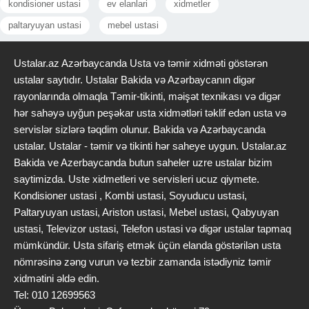
kondisioner ustasi
ev elanlari
xidmetler
paltaryuyan ustasi
mebel ustasi
Ustalar.az Azərbaycanda Usta və təmir xidməti göstərən
ustalar saytıdır. Ustalar Bakida və Azərbaycanın digər
rayonlarında olmaqla Təmir-tikinti, məişət texnikası və digər
hər sahəyə uyğun peşəkar usta xidmətləri təklif edən usta və
servislər sizlərə təqdim olunur. Bakida və Azərbaycanda
ustalar. Ustalar - təmir və tikinti hər saheye uygun. Ustalar.az
Bakida ve Azerbaycanda butun saheler uzre ustalar bizim
saytimizda. Uste xidmetleri ve servisleri ucuz qiymete.
Kondisioner ustasi , Kombi ustasi, Soyuducu ustasi,
Paltaryuyan ustasi, Ariston ustasi, Mebel ustasi, Qabyuyan
ustasi, Televizor ustasi, Telefon ustasi və digər ustalar tapmaq
mümkündür. Usta sifariş etmək üçün elanda göstərilən usta
nömrəsinə zəng vurun və tezbir zamanda istədiyniz təmir
xidmətini əldə edin.
Tel: 010 12699563