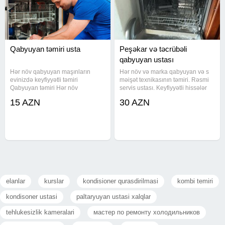
Qabyuyan təmiri usta
Peşəkar və təcrübəli
qabyuyan ustası
Hər növ qabyuyan maşınların
Hər növ və marka qabyuyan və s
evinizdə keyfiyyətli təmiri
məişət texnikasının təmiri. Rəsmi
Qabyuyan təmiri Hər növ
servis ustası. Keyfiyyətli hissələr
Qabyuyanların unvanda serfeli
istifadə olunaraq, illər əsasında
15 AZN
30 AZN
qiymete pesekar ustasi xidmeti
yığılan təcrübə ilə, peşəkar təmir
Temiri ve Qurasdirilmasi Unvanda
işləri görürəm. Əl işlərimi
temir Ucuz ve etibarlı Qabyuyan
səifəmdən izləyə
temiri
elanlar
kurslar
kondisioner qurasdirilmasi
kombi temiri
kondisoner ustasi
paltaryuyan ustasi xalqlar
tehlukesizlik kameralari
мастер по ремонту холодильников