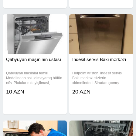
Qabyuyan maşınının ustası
Indesit servis Baki mərkəzi
Qabyuyan masinlar təmiri
Hotpoint Ariston, Indesit servis
Modelindən asılı olmayaraq bütün
Baki mərkəzi sizlerin
növ. Plataların dəyişilməsi,
xidmetindedi.Siradan çıxmış
kartların yazılma xidmətini və digər
məişət avadanlıqlarınin
10 AZN
20 AZN
xidmətləri təklif edirik. Qabyuyan
diaqnostikasi, temelli temiri yuksek
maşınının ustası lazimdirsa bizə
keyfiyyətle temir edib, tam
zəng edin sizə yekəsk
zemanetle təhvil veririk.platalarin
temiri,