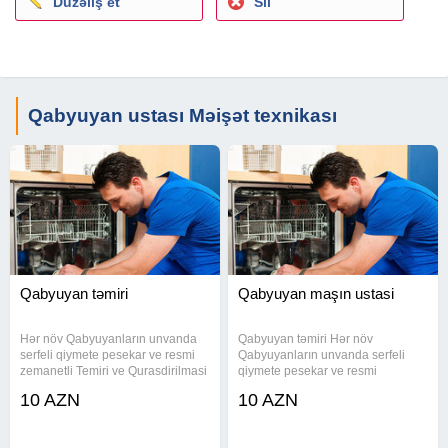
Düzəliş et
Sil
Qabyuyan ustası Məişət texnikası
Qabyuyan təmiri
Qabyuyan maşın ustasi
Hər növ Qabyuyanların unvanda
Qabyuyan təmiri Hər növ
serfeli qiymete pesekar ve resmi
Qabyuyanların unvanda serfeli
zemanetli Temiri ve Qurasdirilmasi
qiymete pesekar ve resmi
Unvanda temir Ucuz ve etibarlı
zemanetli Temiri ve Qurasdirilmasi
10 AZN
10 AZN
Qabyuyan temiri qabyuyan təmiri
Unvanda temir Ucuz ve etibarlı
qabyuyan ustası qabyuyan usdasi
Qabyuyan temiri qabyuyan təmiri
qabyuyan ustasi qabyuya
qabyuyan ustası qabyuyan usdasi