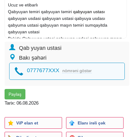
Ucuz ve etibarlı
Qabyuyan temiri qabyuyan təmiri
qabyuyan ustası
qabyuyan usdasi qabyuyan ustasi qabyuya usdası
qabyuma ustasi qabyuyan maşın təmiri sumqayitda
qabyuyan ustasi
Bakida Qabyuyan ustasi qabyuyan usdasi qabyuyan maşın
təmiri
Qab yuyan ustasi
Bakı şəhəri
Baki ve Sumqayitda fealiyyet gosteririk.
Uygun qiymet
0777677XXX
nömrəni göstər
6 aydan 2 ile kimi resmi zemanet
Ucuz ve etibarli
Keyfiyyete 100% zemanet
Deyisilen detallara resmi zemanet verilir.
Paylaş
Yalniz temir ve detal pulu alinir
Tarix: 06.08.2026
Halalliqla isleyirik
Yalniz detal ve temir haqqi alinir
Karantin gunleri de isleyirik
ViP elan et
Elanı irəli çək
7/24 xidmet
2illik resmi zemanet