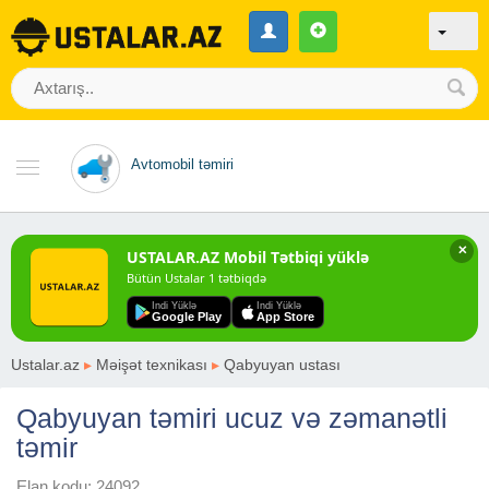
Avtomobil təmiri
✕
USTALAR.AZ Mobil Tətbiqi yüklə
Bütün Ustalar 1 tətbiqdə
Indi Yüklə
Indi Yüklə
Google Play
App Store
Ustalar.az
▸
Məişət texnikası
▸
Qabyuyan ustası
Qabyuyan təmiri ucuz və zəmanətli
təmir
Elan kodu: 24092