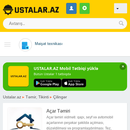
Məişət texnikası
✕
USTALAR.AZ Mobil Tətbiqi yüklə
Bütün Ustalar 1 tətbiqdə
Indi Yüklə
Indi Yüklə
Google Play
App Store
Ustalar.az
▸
Təmir, Tikinti
▸
Çilingər
Açar Təmiri
Açar təmiri xidməti: qapı, seyf və avtomobil
açarlarının peşəkar şəkildə açılması,
düzəldilməsi və proqramlaşdırılması. Tez,