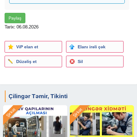
qapıları və Avtomobil qapılarının aparatla açılması. Seyf
ustasi açilmasi temiri.
Paylaş
Tarix: 06.08.2026
ViP elan et
Elanı irəli çək
Düzəliş et
Sil
Çilingər Təmir, Tikinti
Şirkət
Şirkət