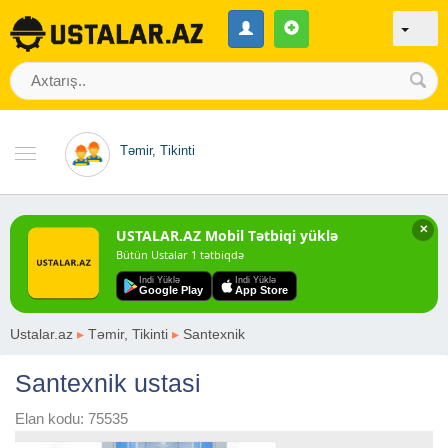
Təmir, Tikinti
✕
USTALAR.AZ Mobil Tətbiqi yüklə
Bütün Ustalar 1 tətbiqdə
Indi Yüklə
Indi Yüklə
Google Play
App Store
Ustalar.az
▸
Təmir, Tikinti
▸
Santexnik
Santexnik ustasi
Elan kodu: 75535