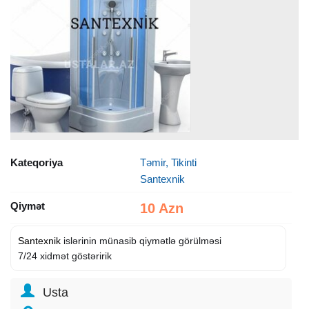
Kateqoriya
Təmir, Tikinti
Santexnik
Qiymət
10 Azn
Santexnik
islərinin münasib qiymətlə görülməsi
7/24 xidmət göstəririk
Usta