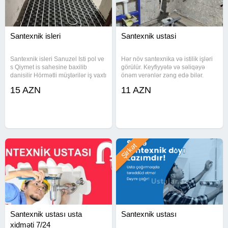
Santexnik isleri
Santexnik ustasi
Santexnik isleri Sanuzel Isti pol ve
Hər növ santexnika və istilik işləri
s Qiymet is sahesine baxilib
görülür. Keyfiyyətə və səliqəyə
danisilir Hörmətli müştərilər iş vaxtı
önəm verənlər zəng edə bilər. ​
əlaqə saxlayın Həftə içi 5 gun, saat
Kombi və radiatorların
15 AZN
11 AZN
10:00/18:00
quraşdırılması. ​Su xətlərinin
çəkilməsi və təmiri. ​Aksesuarların
(moyka, kran, duş)
Şirkət
Santexnik ustası usta
Santexnik ustası
xidməti 7/24