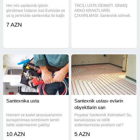
Her növ santexnik işlərin
TƏCİLİ USTA XİDMƏTİ. SINMIŞ
görülməsi Ustanın özü Evinizdə və
ARKO KRANTLARİN
ya iş yerinizdə santexnika ilə bağlı
ÇIXARILMASI. Santexnik xidməti.
hər hansı bir problem
Moydadiraların qurasdırılması.
7 AZN
yaşayırsınızsa, təcrübəli santexnk
Unitaz və tülpanların
ustası sizə etibarlı və keyfiyyətli
quraşdırılması. Kombi xətlərinin
xidmət təqdim edir
çəkilməsi. Kombi və radiatorların
quraşdırılması. İsti
Santexnika usta
Santexnik ustası evlərin
obyektlərin san
Hamam və tualet aksesuarlarının
Peşəkar Santexnik Xidmətləri! Su,
quraşdırılması kombilərin təmiri
kanalizasiya və istilik
İstilik sistemlərinin çəkilişi
sistemlərinizdə problem var?
(kombi,radiator,istipol) -
Təcrübəli santexnik ustamız qısa
10 AZN
5 AZN
Su,qaz,kanalizasiya xətlərinin
zamanda ünvanınıza gəlib,
çəkilməsi -Duş kabina ,
keyfiyyətli və zəmanətli xidmət