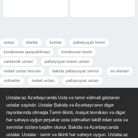
çakkuzilərin təmiri və
göstərəcək. Boru və kran təmiri Su
ustasi
elanlar
kurslar
paltaryuyan temiri
kondisioner qurasdirilmasi
kondisoner temiri
santexnik ustasi
paltaryuyan masin ustasi
mebel ustasi hovsan
bakida paltaryuyan servisi
ev elanlari
xidmetler
mebel ustasi
paltaryuyan ustasi
Ustalar.az Azərbaycanda Usta və təmir xidməti göstərən
ustalar saytıdır. Ustalar Bakida və Azərbaycanın digər
rayonlarında olmaqla Təmir-tikinti, məişət texnikası və digər
hər sahəyə uyğun peşəkar usta xidmətləri təklif edən usta və
servislər sizlərə təqdim olunur. Bakida və Azərbaycanda
ustalar. Ustalar - təmir və tikinti hər saheye uygun. Ustalar.az