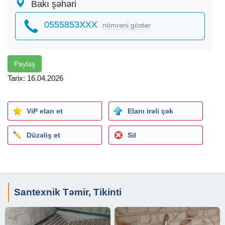
Bakı şəhəri
0555853XXX
nömrəni göstər
Paylaş
Tarix: 16.04.2026
ViP elan et
Elanı irəli çək
Düzəliş et
Sil
Santexnik Təmir, Tikinti