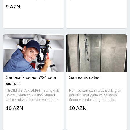
radiator, istipol) -Su, qaz,
Moydadiraların qurasdırılması.
9 AZN
kanalizasiya xətlərinin çəkilməsi -
Unitaz və tülpanların
Duş kabina , çakkuzilərin təmiri və
quraşdırılması. Kombi xətlərinin
çəkilməsi. Kombi və radiatorların
quraşdırılması. İsti
Santexnik ustası 7/24 usta
Santexnik ustasi
xidməti
TƏCİLİ USTA XİDMƏTİ. Santexnik
Hər növ santexnika və istilik işləri
ustasi , Santexnik ustasi xidmeti.
görülür. Keyfiyyətə və səliqəyə
Unitaz rakvina hamam ve metbex
önəm verənlər zəng edə bilər. ​
Otagina aid butun santexnika
Kombi və radiatorların
10 AZN
10 AZN
avadanliqlarinin yenilenmesi ve
quraşdırılması. ​Su xətlərinin
Temiri. Sinmis arko kranlarin
çəkilməsi və təmiri. ​Aksesuarların
cixarilmasi. Metbex
(moyka, kran, duş)