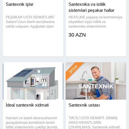
Santexnik işlər
Santexnika və istilik
sistemləri peşəkar həllər
PEŞƏKAR USTA XİDMƏTLƏRİ
HEATLINE yaşayış və kommersiya
Salam! Uzun illərin təcrübəsinə
obyektləri üçün istilik və
sahib ustayam. Aşağıdakı işləri
santexnika sistemlərinin
yüksək keyfiyyətlə görürəm:
layihələndirilməsi və
30 AZN
Santexnik işlər Elektrik işləri Aboy
quraşdırılması üzrə ixtisaslaşmış
və malyar işləri Kafel-metlax
mühəndis yönümlü komandadır.
döşəmə Ümumi təmir və tikinti
Məqsədimiz – yüksək komfort,
enerji səmərəliliyi və
Şirkət
İdeal santexnik xidməti
Santexnik ustası
Hamam və tualet aksesuarlarının
TƏCİLİ USTA XİDMƏTİ. SINMIŞ
quraşdırılması kombilərin təmiri
ARKO KRANTLARİN
İstilik sistemlərinin çəkilişi (kombi,
ÇIXARILMASI. Santexnik xidməti.