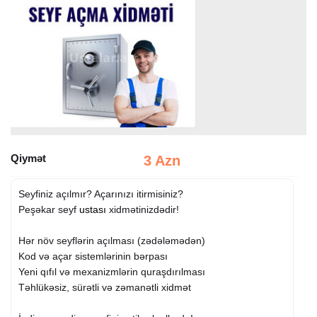
Qiymət
3 Azn
Seyfiniz açılmır? Açarınızı itirmisiniz?
Peşəkar seyf
ustası
xidmətinizdədir!
Hər növ seyflərin açılması (zədələmədən)
Kod və açar sistemlərinin bərpası
Yeni qıfıl və mexanizmlərin quraşdırılması
Təhlükəsiz, sürətli və zəmanətli xidmət