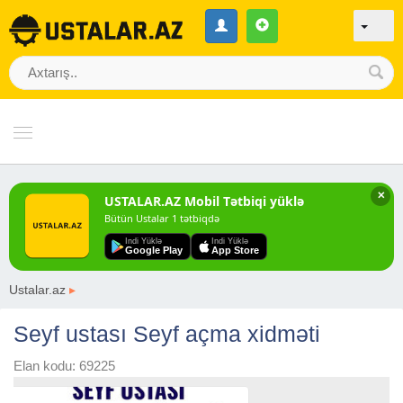
✕
USTALAR.AZ Mobil Tətbiqi yüklə
Bütün Ustalar 1 tətbiqdə
Indi Yüklə
Indi Yüklə
Google Play
App Store
Ustalar.az
▸
Seyf ustası Seyf açma xidməti
Elan kodu: 69225