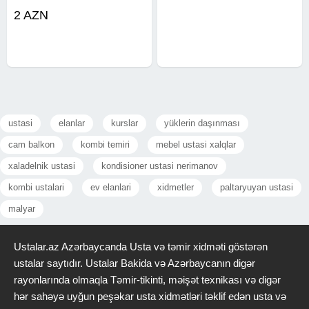
qapılarının aparatla açılması, seyf
zamokların və açarların təmiri.
2 AZN
ustası xidmətləri, zamok və
Maşın pultlarının hazırlanması və
kilidlərin açılması və təmiri
təmiri. Açarların dublikart
sahəsində ən yüksək keyfiyyəti
olunması. Seyf qapılarının
ustasi
elanlar
kurslar
yüklerin daşınması
cam balkon
kombi temiri
mebel ustasi xalqlar
xaladelnik ustasi
kondisioner ustasi nerimanov
kombi ustalari
ev elanlari
xidmetler
paltaryuyan ustasi
malyar
Ustalar.az Azərbaycanda Usta və təmir xidməti göstərən
ustalar saytıdır. Ustalar Bakida və Azərbaycanın digər
rayonlarında olmaqla Təmir-tikinti, məişət texnikası və digər
hər sahəyə uyğun peşəkar usta xidmətləri təklif edən usta və