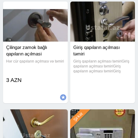
#Замки #СрочноеВскрытиеСейфов #УслугиМастера
Çilingər zamok bağlı
Giriş qapıların açılması
qapıların açılmasi
təmiri
Hər cür qapıların açılması və təmiri
Giriş qapıların açılması təmiriGiriş
qapıların açılması təmiriGiriş
qapıların açılması təmiriGiriş
qapıların açılması təmiriGiriş
3 AZN
qapıların açılması təmiriGiriş
qapıların açılması təmiriGiriş
qapıların açılması
Şirkət