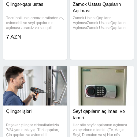
Çilingər-qapı ustası
Zamok Ustası Qapıların
Açılması
Təcrübəli ustalarımız tərəfindən ev,
Zamok Ustası Qapıların
avtomobil və seyf qapılarının
AçılmasıZamok Ustası Qapıların
açılması zərərsiz və səliqəli
AçılmasıZamok Ustası Qapıların
şəkildə həyata keçirilir. Hər növ
AçılmasıZamok Ustası Qapıların
7 AZN
zamokların təmiri, dəyişdirilməsi
AçılmasıZamok Ustası Qapıların
və yenilənməsi yerində, sürətli və
AçılmasıZamok Ustası Qapıların
etibarlı şəkildə
AçılmasıZamok Ustası Qapıların
Çilingər işləri
Seyf qapıların açılması və
təmiri
Peşəkar çilingər xidmətlərimizlə
Hər növ seyf qapılarının açılması
7/24 yanınızdayıq. Türk qapıları,
və açarlarının təmiri. (Ev, Maşın,
Çin qapıları və avtomobil
Seyf, Damafon və.s) Hər növ