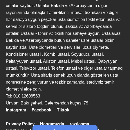
ustalar saytıdır. Ustalar Bakida və Azərbaycanın digər
rayonlarında olmaqla Təmir-tikinti, məişət texnikası və digər
hər sahəyə uyğun peşəkar usta xidmətləri təklif edən usta və
servislər sizlərə təqdim olunur. Bakida və Azərbaycanda
ustalar. Ustalar - təmir və tikinti hər saheye uygun. Ustalar.az
Bakida ve Azerbaycanda butun saheler uzre ustalar bizim
saytimizda. Uste xidmetleri ve servisleri ucuz qiymete.
Kondisioner ustasi , Kombi ustasi, Soyuducu ustasi,
Paltaryuyan ustasi, Ariston ustasi, Mebel ustasi, Qabyuyan
ustasi, Televizor ustasi, Telefon ustasi və digər ustalar tapmaq
mümkündür. Usta sifariş etmək üçün elanda göstərilən usta
nömrəsinə zəng vurun və tezbir zamanda istədiyniz təmir
xidmətini əldə edin.
Tel: 010 12699563
Ünvan: Bakı şəhəri, Cəfərxəndan küçəsi 79
Instagram
Facebook
Tiktok
Privacy Policy
Haqqımızda
razılaşma