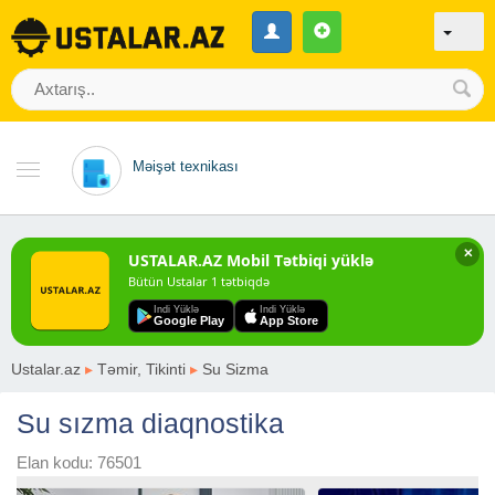
Məişət texnikası
✕
USTALAR.AZ Mobil Tətbiqi yüklə
Bütün Ustalar 1 tətbiqdə
Indi Yüklə
Indi Yüklə
Google Play
App Store
Ustalar.az
▸
Təmir, Tikinti
▸
Su Sizma
Su sızma diaqnostika
Elan kodu: 76501