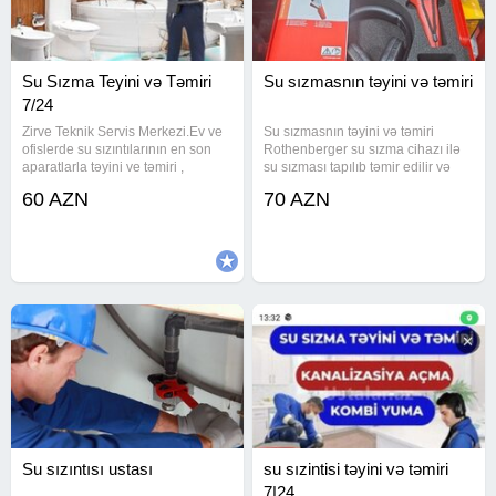
Su Sızma Teyini və Təmiri
Su sızmasnın təyini və təmiri
7/24
Zirve Teknik Servis Merkezi.Ev ve
Su sızmasnın təyini və təmiri
ofislerde su sızıntılarının en son
Rothenberger su sızma cihazı ilə
aparatlarla təyini ve təmiri ,
su sızması tapılıb təmir edilir və
Kanalizasyon xettlerini heç bir
aradan qaldılır, mənzillərdə
60 AZN
70 AZN
terefe zərər vermeden
santexnika işlərnin görülməsi
temizlenmesi və kamerayla
qazanxanaların yığılması isti polun
görüntülenmesi , Kombi Radiyator
cəkilməsi görülən işlər
Su sızıntısı ustası
su sızintisi təyini və təmiri
7|24