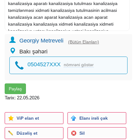
kanalizasiya aparatı kanalizasiya tutulması kanalizasiya
təmizlənməsi xidməti kanalizasiya tutulmasinin acilmasi
kanalizasiya acan aparat kanalizasiya acan aparat
kanalizasiya kanalizasiya xidməti kanalizasiya xidmeti
kanalizasiya ustası kanalizasiya ustasi kanalizasiya
сточные воды прочистить слив на кухне kitchen drain
Georgiy Metreveli
(Bütün Elanları)
unclogging sewer master мастер канализации мастер
Bakı şəhəri
KANALIZASIYA ACMA.чистка канализации
0504527XXX
nömrəni göstər
Su təchizatı, isti su təchizatı, mərkəzləşdirilmiş isitmə, boru
kəmərləri və qapalı boru kəmərləri üçün yeraltı (gizli,
divarla örtülmüş) boru kəmərlərinin zədələnmiş su sızma
yerlərini (küləklər, sızmalar) aşkar etmək üçün boru
Paylaş
kəmərlərinin diaqnostikası,
Tarix: 22.05.2026
Metodlardan istifadə edirik: akustik və korrelyasiya, termal
görüntüləmə, manometrik (hava, su, qaz istifadə
sızdırmazlıq testi).
ViP elan et
Elanı irəli çək
Xarici və daxili boru kəmərlərində iş aparırıq.
Düzəliş et
Sil