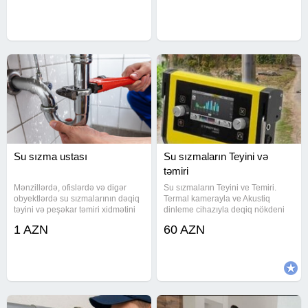
Sumqayıtda sizma təyini Ən son
arasındadır. Peşəkar ustalarımız
avadanlıqlar. Təmirinizə
gizli sızmaları ən müasir texnoloji
Su sızma ustası
Su sızmaların Teyini və
təmiri
Mənzillərdə, ofislərdə və digər
Su sızmaların Teyini ve Temiri.
obyektlərdə su sızmalarının dəqiq
Termal kamerayla ve Akustiq
təyini və peşəkar təmiri xidmətini
dinleme cihazıyla deqiq nökdeni
təklif edirik. Ən müasir
teyin ediriy.
1 AZN
60 AZN
texnologiyalardan istifadə edərək,
gizli və çətin aşkarlanan sızıntıların
yerini divar,