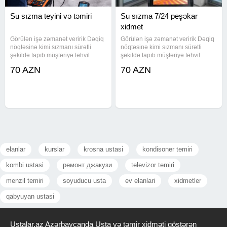
Su sızma teyini və təmiri
Su sızma 7/24 peşəkar
xidmet
Görülən işə zəmanət veririk Dəqiq
Görülən işə zəmanət veririk Dəqiq
nöqtəsinə kimi sızmanı sürətli
nöqtəsinə kimi sızmanı sürətli
şəkildə tapıb müştəriyə təhvil
şəkildə tapıb müştəriyə təhvil
veririk Peşəkar və ən ucuz
veririk Peşəkar və ən ucuz
70 AZN
70 AZN
qiymətlə yalnız biz işləyirik Bakı və
qiymətlə yalnız biz işləyirik Bakı və
Sumqayıtda sizma təyini Ən son
Sumqayıtda sizma təyini Ən son
avadanlıqlar. Təmirinizə
avadanlıqlar. Təmirinizə
elanlar
kurslar
krosna ustasi
kondisoner temiri
kombi ustasi
ремонт джакузи
televizor temiri
menzil temiri
soyuducu usta
ev elanlari
xidmetler
qabyuyan ustasi
Ustalar.az Azərbaycanda Usta və təmir xidməti göstərən