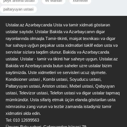
peyk antena ustasi
ev elanlari
xidmetler
paltaryuyan ustasi
Ustalar.az Azərbaycanda Usta və təmir xidməti göstərən
ustalar saytıdır. Ustalar Bakida və Azərbaycanın digər
rayonlarında olmaqla Təmir-tikinti, məişət texnikası və digər
hər sahəyə uyğun peşəkar usta xidmətləri təklif edən usta və
servislər sizlərə təqdim olunur. Bakida və Azərbaycanda
ustalar. Ustalar - təmir və tikinti hər saheye uygun. Ustalar.az
Bakida ve Azerbaycanda butun saheler uzre ustalar bizim
saytimizda. Uste xidmetleri ve servisleri ucuz qiymete.
Kondisioner ustasi , Kombi ustasi, Soyuducu ustasi,
Paltaryuyan ustasi, Ariston ustasi, Mebel ustasi, Qabyuyan
ustasi, Televizor ustasi, Telefon ustasi və digər ustalar tapmaq
mümkündür. Usta sifariş etmək üçün elanda göstərilən usta
nömrəsinə zəng vurun və tezbir zamanda istədiyniz təmir
xidmətini əldə edin.
Tel: 010 12699563
Ünvan: Bakı şəhəri, Cəfərxəndan küçəsi 79