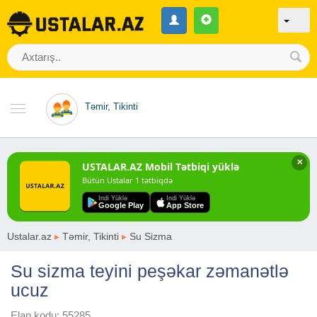
Təmir, Tikinti
✕
USTALAR.AZ Mobil Tətbiqi yüklə
Bütün Ustalar 1 tətbiqdə
Indi Yüklə
Indi Yüklə
Google Play
App Store
Ustalar.az
▸
Təmir, Tikinti
▸
Su Sizma
Su sizma teyini peşəkar zəmanətlə
ucuz
Elan kodu: 55285