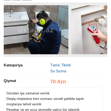
Kateqoriya
Təmir, Tikinti
Su Sizma
Qiymət
70 Azn
Görülən işə zəmanət veririk
Dəqiq nöqtəsinə kimi sızmanı sürətli şəkildə tapıb
müştəriyə təhvil veririk
Peşəkar və ən ucuz qiymətlə yalnız biz işləyirik