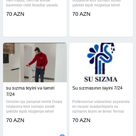
həm maddi, həm də texniki
nöqtəsinə kimi sızmanı sürətli
baxımdan ciddi fəsadlar yarada
şəkildə tapıb müştəriyə təhvil
bilər. Buna görə də problemin
veririk Peşəkar və ən ucuz
70 AZN
70 AZN
dəqiq yerini vaxtında
qiymətlə yalnız biz işləyirik Bakı və
müəyyənləşdirmək ən vacib
Sumqayıtda sizma təyini Ən son
addımdır. Peşəkar komandamız su
avadanlıqlar. Təmirinizə
sızıntısının
su sızma teyini və təmiri
Su sızmasının təyini 7/24
7/24
Görülən işə zəmanət veririk Dəqiq
Professional ustalarımız sayəsində
nöqtəsinə kimi sızmanı sürətli
en muasir avadanliqlarla su
şəkildə tapıb müştəriyə təhvil
sizmanin teyini ve temiri Termal
veririk Peşəkar və ən ucuz
kamera və dinlə cihazı ilə prablem
70 AZN
70 AZN
qiymətlə yalnız biz işləyirik Bakı və
oldugu yeri təyin edilməsi Dəqiq
Sumqayıtda sizma təyini Ən son
nöqtəsinə kimi sızmanı sürətli
avadanlıqlar. Təmirinizə
şəkildə tapıb müştəriyə