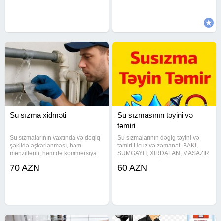
Sumqayıtda sizma təyini Ən son
temizlenmesi və kamerayla
avadanlıqlar. Təmirinizə
görüntülenmesi , Kombi Radiyator
Su sızma xidməti
Su sızmasının təyini və
təmiri
Su sızmalarının vaxtında və dəqiq
Su sızmalarının dəgig təyini və
şəkildə aşkarlanması, həm
təmiri.Ucuz və zəmanət. BAKI,
mənzillərin, həm də kommersiya
SUMGAYIT, XIRDALAN, MASAZİR
obyektlərinin təhlükəsizliyini
və s. PROFESSİONAL SƏS
70 AZN
60 AZN
qorumağın əsas şərtidir. Biz bu
DİNLƏMƏ CİHAZI İLƏ SU
sahədə illərin təcrübəsinə
SIZMANIN TƏYİNİ VƏ TƏMİRİ Ev ,
əsaslanaraq, ən son texnoloji
Mənzil, Ofis, Obyekt və s. yerlərdə.
Su boruları