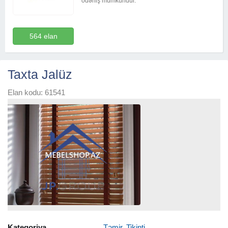
ödəniş mümkündür.
564 elan
Taxta Jalüz
Elan kodu: 61541
Kateqoriya
Təmir, Tikinti