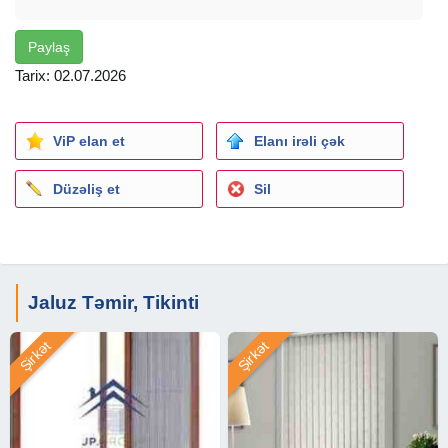
Paylaş
Tarix: 02.07.2026
ViP elan et
Elanı irəli çək
Düzəliş et
Sil
Jaluz Təmir, Tikinti
Şirkət
Şirkət