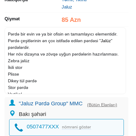
Jaluz
Qiymət
85 Azn
Pərdə bir evin və ya bir ofisin ən tamamlayıcı elementidir.
Pərdə çeşitlərinin ən çox istifadə edilən pərdəsi "
Jalüz
"
pərdələrdir.
Hər növ dizayna və zövqə uyğun pərdələrin hazırlanması.
Zebra jalüz
İkili stor
Plisse
Dikey tül pərdə
Stor pərdə
Vertikal
Taxta
jalüz
"Jaluz Pərdə Group" MMC
(Bütün Elanları)
Ağcaqanad torları (qapı və pənrəcələr üçün)
Bakı şəhəri
0507477XXX
nömrəni göstər