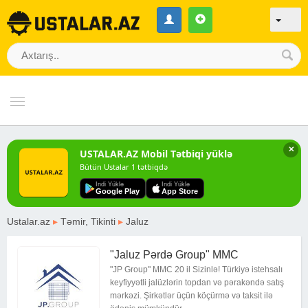
✕
USTALAR.AZ Mobil Tətbiqi yüklə
Bütün Ustalar 1 tətbiqdə
Indi Yüklə
Indi Yüklə
Google Play
App Store
Ustalar.az
▸
Təmir, Tikinti
▸
Jaluz
"Jaluz Pərdə Group" MMC
"JP Group" MMC 20 il Sizinlə! Türkiyə istehsalı
keyfiyyətli jalüzlərin topdan və pərakəndə satış
mərkəzi. Şirkətlər üçün köçürmə və taksit ilə