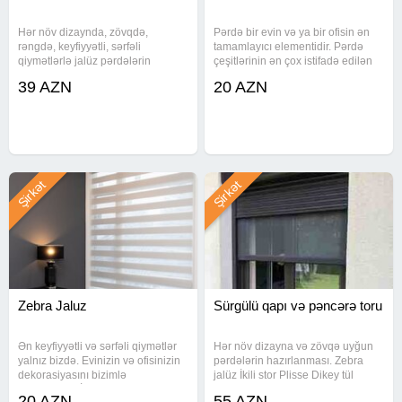
Hər növ dizaynda, zövqdə,
Pərdə bir evin və ya bir ofisin ən
rəngdə, keyfiyyətli, sərfəli
tamamlayıcı elementidir. Pərdə
qiymətlərlə jalüz pərdələrin
çeşitlərinin ən çox istifadə edilən
hazırlanması. Evinizin dizaynını bu
pərdəsi "Zebra" jalüz pərdələrdir.
39 AZN
20 AZN
göz oxşayan dikey tül pərdələrlə
Zebra jalüz İkili stor Plisse Dikey
tamamlayın. Türkiyə istehsalı olan
tül pərdə Stor pərdə Vertikal Cam
jalüz pərdələrin sifarişi və
və
Şirkət
Şirkət
Zebra Jaluz
Sürgülü qapı və pəncərə toru
Ən keyfiyyətli və sərfəli qiymətlər
Hər növ dizayna və zövqə uyğun
yalnız bizdə. Evinizin və ofisinizin
pərdələrin hazırlanması. Zebra
dekorasiyasını bizimlə
jalüz İkili stor Plisse Dikey tül
tamamlayın. İstehsalçı ölkə -
pərdə Stor pərdə Vertikal
20 AZN
55 AZN