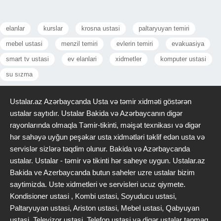
elanlar
kurslar
krosna ustasi
paltaryuyan temiri
mebel ustasi
menzil temiri
evlerin temiri
evakuasiya
smart tv ustasi
ev elanlari
xidmetler
komputer ustasi
su sızma
Ustalar.az Azərbaycanda Usta və təmir xidməti göstərən
ustalar saytıdır. Ustalar Bakida və Azərbaycanın digər
rayonlarında olmaqla Təmir-tikinti, məişət texnikası və digər
hər sahəyə uyğun peşəkar usta xidmətləri təklif edən usta və
servislər sizlərə təqdim olunur. Bakida və Azərbaycanda
ustalar. Ustalar - təmir və tikinti hər saheye uygun. Ustalar.az
Bakida ve Azerbaycanda butun saheler uzre ustalar bizim
saytimizda. Uste xidmetleri ve servisleri ucuz qiymete.
Kondisioner ustasi , Kombi ustasi, Soyuducu ustasi,
Paltaryuyan ustasi, Ariston ustasi, Mebel ustasi, Qabyuyan
ustasi, Televizor ustasi, Telefon ustasi və digər ustalar tapmaq