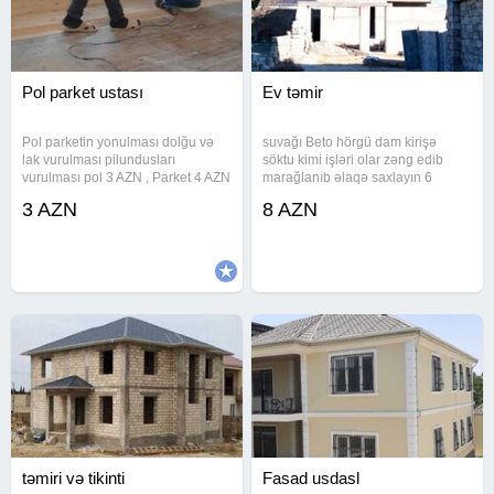
Pol parket ustası
Ev təmir
Pol parketin yonulması dolğu və
suvağı Beto hörgü dam kirişə
lak vurulması pilundusları
söktu kimi işləri olar zəng edib
vurulması pol 3 AZN , Parket 4 AZN
marağlanıb əlaqə saxlayın 6
. Razılaşma yolu ile
3 AZN
8 AZN
təmiri və tikinti
Fasad usdasl