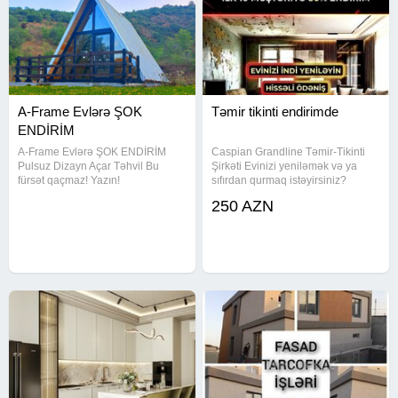
A-Frame Evlərə ŞOK
Təmir tikinti endirimde
ENDİRİM
A-Frame Evlərə ŞOK ENDİRİM
Caspian Grandline Təmir-Tikinti
Pulsuz Dizayn Açar Təhvil Bu
Şirkəti Evinizi yeniləmək və ya
fürsət qaçmaz! Yazın!
sıfırdan qurmaq istəyirsiniz?
Peşəkar komandamızla bütün
250 AZN
təmir-tikinti işlərini 0-dan tam hazır
vəziyyətə qədər yüksək keyfiyyətlə
həyata keçiririk