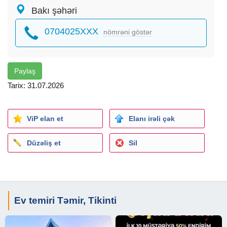
Bakı şəhəri
0704025XXX
nömrəni göstər
Paylaş
Tarix: 31.07.2026
ViP elan et
Elanı irəli çək
Düzəliş et
Sil
Ev temiri Təmir, Tikinti