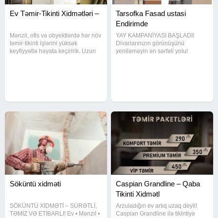
Ev Təmir-Tikinti Xidmətləri –
Tarsofka Fasad ustasi
Endirimde
Mənzil, ofis və obyektlərdə hər növ
YAY KAMPANİYASI BAŞLADI!
təmir-tikinti işlərini yüksək
Divarlarınızın görünüşünü
keyfiyyətlə həyata keçiririk. Uzun
yeniləməyin ən sərfəli yolu!
illik təcrübəyə malik ustalarımız
Tarsofq Emulsiya Səliqəli və
tərəfindən eviniz başdan sona
keyfiyyətli iş Təmiz və sürətli
qədər yenilənir. Gördüyümüz işlər:
xidmət Evinizə təzə və baxımlı
Sıfırdan və
görünüş HƏR ŞEY DAXİL - CƏMİ
10 MANAT! Yay
Söküntü xidməti
Caspian Grandline – Qaba
Tikinti Xidmətl
SÖKÜNTÜ XİDMƏTİ – SÜRƏTLİ,
Arzuladığın ev artıq uzaq deyil!
TƏMİZ VƏ ETİBARLI! Ev • Mənzil •
Caspian Grandline ilə tikintiyə