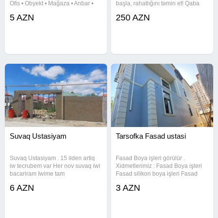
Ofis • Obyekt • Mağaza • Anbar •
başla, rahatlığını təmin et! Qaba
Qaraj söküntüsü Divar və
tikinti işləri cəmi 250 AZN-dən
5 AZN
250 AZN
arakəsmələrin sökülməsi Kafel,
başlayır Sıfırdan peşəkar tikinti
metlax və beton qırılması Tavan və
xidməti Güvənli, keyfiyyətli və
döşəmə söküntüsü Tikinti
sürətli icra Hər
Suvaq Ustasiyam
Tarsofka Fasad ustasi
Suvaq Ustasiyam . 15 ilden artiq
Fasad Boya işleri görülür .
iw tecrubem var Her nov suvaq iwi
Xidmetlerimiz : Fasad Boya işleri
bacariram Iwime tam
Fasad silikon boya işleri Fasad
cavabdehem. Istiyenler zeng ede
tarsofka işleri Fasad dekorativ
6 AZN
3 AZN
biler.Nomrenin vatsapida var.
suvaq işleri Fasad isdi aqlay işleri
Fasad termo izolyasiya işleri
Fasad bina işleri Fasad