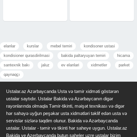
komanda tərəfindən koordinasiyalı
icra olunur. Nəticədə işlərdə təkrar
elanlar
kurslar
mebel temiri
kondisoner ustasi
kondisioner qurasdirilmasi
bakida paltaryuyan temiri
hicama
santexnik bakı
jaluz
ev elanlari
xidmetler
parket
qaynaqçı
Ustalar.az Azərbaycanda Usta və təmir xidməti göstərən
ustalar saytıdır. Ustalar Bakida və Azərbaycanın digər
rayonlarında olmaqla Təmir-tikinti, məişət texnikası və digər
hər sahəyə uyğun peşəkar usta xidmətləri təklif edən usta və
servislər sizlərə təqdim olunur. Bakida və Azərbaycanda
ustalar. Ustalar - təmir və tikinti hər saheye uygun. Ustalar.az
Bakida ve Azerbaycanda butun saheler uzre ustalar bizim