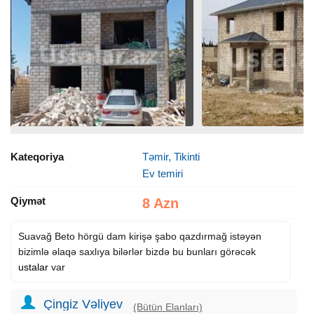
Kateqoriya
Təmir, Tikinti
Ev temiri
Qiymət
8 Azn
Suavağ Beto hörgü dam kirişə şabo qazdırmağ istəyən
bizimlə əlaqə saxlıya bilərlər bizdə bu bunları görəcək
ustalar
var
Çingiz Vəliyev
(Bütün Elanları)