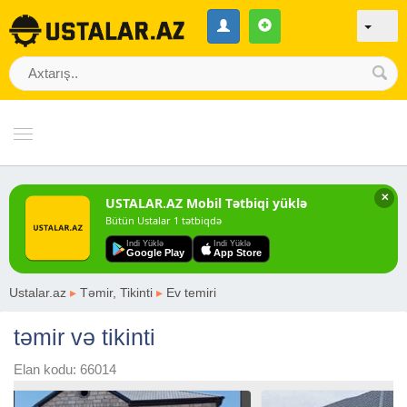
✕
USTALAR.AZ Mobil Tətbiqi yüklə
Bütün Ustalar 1 tətbiqdə
Indi Yüklə
Indi Yüklə
Google Play
App Store
Ustalar.az
▸
Təmir, Tikinti
▸
Ev temiri
təmir və tikinti
Elan kodu: 66014