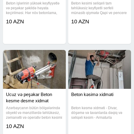
Beton işlərinin yüksək keyfiyyətlə
Beton kesimi seliqeli tam
və peşəkar şəkildə həyata
təhlükəsiz keyfiyetli serfeli
keçirilməsi. Hər növ betonlama,
münasib qiymətə Qapi ve pencere
baseyn və pilləkənlərin
yerlerinin lift pilleken yerlerinin
10 AZN
10 AZN
hazırlanması, qəlib işləri və
arakesmelerin monolit ve
materialların icarəsi bir ünvanda.
divarlarin her razmerde seliqeli
Təmizlik, dəqiqlik və vaxtında
tam tehlükəsiz kəsimi İşləri.Qiymət
təhvil
Ucuz və peşəkar Beton
Beton kəsimə xidməti
kesme desme xidmət
Azərbaycanın bütün bölgələrində
Beton kəsmə xidməti - Divar,
obyekt və mənzillərdə təhlükəsiz,
döşəmə və tavanlarda dəqiq və
zəmanətli və operativ beton kəsimi
səliqəli kəsim - Armaturla
və deşmə işlərini həyata
gücləndirilmiş betonun kəsilməsi -
10 AZN
keçiririk.Beton kesen beton deşen
Qapı, pəncərə və ventilyasiya
beton kesimi beton deşimi armatur
açıqlarının hazırlanması - Lyuk,