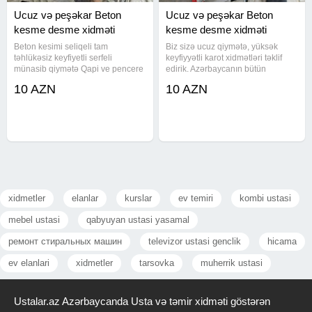
Ucuz və peşəkar Beton
Ucuz və peşəkar Beton
kesme desme xidməti
kesme desme xidməti
Beton kesimi seliqeli tam
Biz sizə ucuz qiymətə, yüksək
təhlükəsiz keyfiyetli serfeli
keyfiyyətli karot xidmətləri təklif
münasib qiymətə Qapi ve pencere
edirik. Azərbaycanın bütün
yerlerinin lift pilleken yerlerinin
bölgələrində obyekt və
10 AZN
10 AZN
arakesmelerin monolit ve
mənzillərdə təhlükəsiz, zəmanətli
divarlarin her razmerde seliqeli
və operativ beton kəsimi və deşmə
tam tehlükəsiz kəsimi İşləri.Qiymət
işlərini həyata keçiririk. Beton
xidmetler
elanlar
kurslar
ev temiri
kombi ustasi
mebel ustasi
qabyuyan ustasi yasamal
ремонт стиральных машин
televizor ustasi genclik
hicama
ev elanlari
xidmetler
tarsovka
muherrik ustasi
Ustalar.az Azərbaycanda Usta və təmir xidməti göstərən