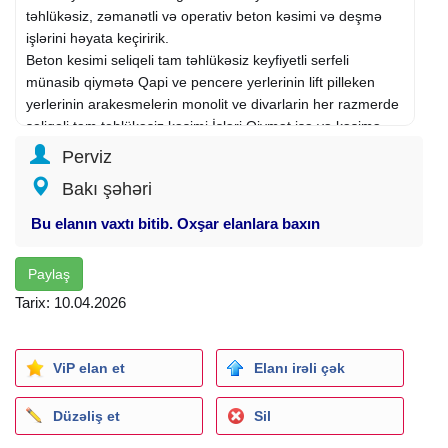
təhlükəsiz, zəmanətli və operativ beton kəsimi və deşmə
işlərini həyata keçiririk.
Beton kesimi seliqeli tam təhlükəsiz keyfiyetli serfeli
münasib qiymətə Qapi ve pencere yerlerinin lift pilleken
yerlerinin arakesmelerin monolit ve divarlarin her razmerde
seliqeli tam tehlükəsiz kəsimi İşləri.Qiymət işə və kəsimə
görə dəyişir
Perviz
Xidmətin növü: Tikinti xidmətləri
Bakı şəhəri
beton kesme deşme
xidmeti
.Beton kesme.Beton kesmi
Beton işleri.Karot.Beton deşme Beton kesimi beton kəsmə
Bu elanın vaxtı bitib. Oxşar elanlara baxın
karot beton deşme
#UcuzKarot #BetonKəsmə #BetonDeşmə #KarotXidməti
Paylaş
#Tikintiİşləri #Betonİşləri #BakuKarot #PeşəkarXidmət
Tarix: 10.04.2026
#UcuzQiymət
ViP elan et
Elanı irəli çək
Düzəliş et
Sil