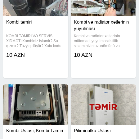
Kombi təmiri
Kombi və radiator xətlərinin
yuyulması
KOMBİ TƏMİRİ VƏ SERVİS
Kombi və radiator xətlərinin
XİDMƏTİ Kombiniz işləmir? Su
mütəmadi yuyulması istilik
qızmır? Təzyiq düşür? Xəta kodu
sisteminizin uzunömürlü və
göstərir? Peşəkar ustalarımız
səmərəli işləməsi üçün vacibdir.
10 AZN
10 AZN
tərəfindən: Kombi təmiri
Zamanla xətlərdə toplanan
Diaqnostika və nasazlığın
çöküntülər, pas və kir istilik
müəyyən edilməsi Kombinin
dövriyyəsini zəiflədir, qaz
təmizlənməsi və texniki
sərfiyyatını
Kombi Ustasi, Kombi Təmiri
Pitiminutka Ustası