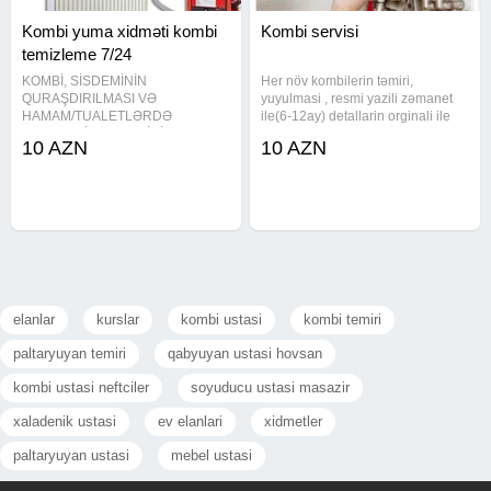
Kombi yuma xidməti kombi
Kombi servisi
temizleme 7/24
KOMBİ, SİSDEMİNİN
Her növ kombilerin təmiri,
QURAŞDIRILMASI VƏ
yuyulmasi , resmi yazili zəmanet
HAMAM/TUALETLƏRDƏ
ile(6-12ay) detallarin orginali ile
SANTEXNİKA IŞLƏRİNİN
deyişdirilməsi. Plata temiri Kombi
10 AZN
10 AZN
GÖRÜLMƏSİNDƏ DƏ MÜRACİƏT
ustasi Konbi ustasi Kombi ustası
EDƏ BİLƏRSİZ Kombi ustasi ,
Kombi isti su yuyulmasi Kombi
kombi ustası , kombi təmiri , kombi
ataplenia yuyulmasi Kombi
temiri , kombi yuyulması , kombi
yuyulmasi , kombi
elanlar
kurslar
kombi ustasi
kombi temiri
paltaryuyan temiri
qabyuyan ustasi hovsan
kombi ustasi neftciler
soyuducu ustasi masazir
xaladenik ustasi
ev elanlari
xidmetler
paltaryuyan ustasi
mebel ustasi