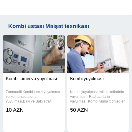
Kombi ustası Məişət texnikası
Kombi təmiri və yuyulmasi
Kombi yuyulması
Zəmanətli Kombi təmiri yuyulması
Kombi yuyulması. İsti su xətlərinin
ve kombi radiatorlarin
yuyulması . Radiatorlarin
yuyulması.Bakı və Bakı ətrafı
yuyulması. Kombi yuma xidməti ən
sifarişlər qəbul olunur fərqimiz
son model olan kombi yuma
10 AZN
50 AZN
gördüyümüz işlərdir. Kombi təmiri
aparatlarimizla və kombi dərmanı
Kombi yuyulmas Kombi Radiator
ilə yuyularaq tam təmizlənir. İsti
yuyulması #kombi usdası #kombi
suyunuzun zəif gəlməsinin