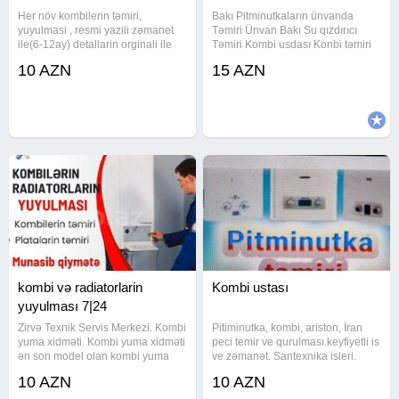
Her növ kombilerin təmiri,
Bakı Pitminutkaların ünvanda
yuyulmasi , resmi yazili zəmanet
Təmiri Ünvan Bakı Su qızdırıcı
ile(6-12ay) detallarin orginali ile
Təmiri Kombi usdası Konbi təmiri
deyişdirilməsi. Plata temiri Kombi
Kombi usdası Su qizdirici ustasi
10 AZN
15 AZN
ustasi Konbi ustasi Kombi ustası
Su qizdirici usdasi Su qizdiricisi
Kombi isti su yuyulmasi Kombi
ustasi Su qizdiricisi Usdası baki
ataplenia yuyulmasi Kombi
Kombi ustası Kombi
kombi və radiatorlarin
Kombi ustası
yuyulması 7|24
Zirvə Texnik Servis Merkezi. Kombi
Pitiminutka, kombi, ariston, İran
yuma xidməti. Kombi yuma xidməti
peci temir ve qurulması.keyfiyetli is
ən son model olan kombi yuma
ve zəmanət. Santexnika isleri.
aparatlarimizla və kombi dərmanı
10 AZN
10 AZN
ilə yuyularaq tam təmizlənir. İsti
suyunuzun zəif gəlməsinin səbəbi