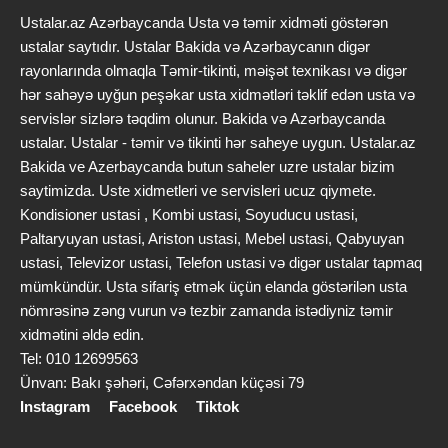
Ustalar.az Azərbaycanda Usta və təmir xidməti göstərən
ustalar saytıdır. Ustalar Bakida və Azərbaycanın digər
rayonlarında olmaqla Təmir-tikinti, məişət texnikası və digər
hər sahəyə uyğun peşəkar usta xidmətləri təklif edən usta və
servislər sizlərə təqdim olunur. Bakida və Azərbaycanda
ustalar. Ustalar - təmir və tikinti hər saheye uygun. Ustalar.az
Bakida ve Azerbaycanda butun saheler uzre ustalar bizim
saytimizda. Uste xidmetleri ve servisleri ucuz qiymete.
Kondisioner ustasi , Kombi ustasi, Soyuducu ustasi,
Paltaryuyan ustasi, Ariston ustasi, Mebel ustasi, Qabyuyan
ustasi, Televizor ustasi, Telefon ustasi və digər ustalar tapmaq
mümkündür. Usta sifariş etmək üçün elanda göstərilən usta
nömrəsinə zəng vurun və tezbir zamanda istədiyniz təmir
xidmətini əldə edin.
Tel: 010 12699563
Ünvan: Bakı şəhəri, Cəfərxəndan küçəsi 79
Instagram
Facebook
Tiktok