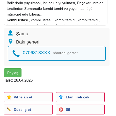
Bollerlərin yuyulması, İsti polun yuyulması, Peşəkar ustalar
tərəfindən Zəmanətlə kombi təmiri və yuyulması üçün
müraciət edə bilərsiz.
Kombi ustasi
, kombi ustası , kombi təmiri , kombi temiri ,
kombi yuyulması , kombi yuyulmasi , kombi plata təmiri ,
kombi plata temiri , kombi quraşdırılması , kombi
Şamo
qurasdirilmasi , kombi , kombi radyatr yuyulmasi , konbi
Bakı şəhəri
temiri , konbi yuyulmasi , konbi ustasi , konbi radiyatir
yuyulmasi , erpden xususi dermanla temizlemek , konbi
0706813XXX
nömrəni göstər
satan , kombi alan , kombi temir eliyen , kombi sistem
ceken , konbi sistem çəkilməsi , kombi sistem cekilmesi
Paylaş
Tarix: 28.04.2026
ViP elan et
Elanı irəli çək
Düzəliş et
Sil