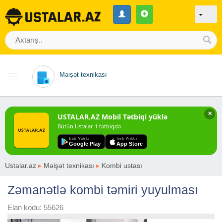
Məişət texnikası
✕
USTALAR.AZ Mobil Tətbiqi yüklə
Bütün Ustalar 1 tətbiqdə
Indi Yüklə
Indi Yüklə
Google Play
App Store
Ustalar.az
▸
Məişət texnikası
▸
Kombi ustası
Zəmanətlə kombi təmiri yuyulması
Elan kodu: 55626