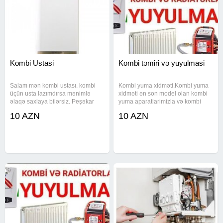
Kombi Ustasi
Kombi təmiri və yuyulmasi
Salam mən kombi ustası. kombi
Kombi yuma xidməti.Kombi yuma
üçün usta lazımdırsa mənimlə
xidməti ən son model olan kombi
əlaqə saxlaya bilərsiz. Peşəkar
yuma aparatlarimizla və kombi
kombi ustanı.
dərmanı ilə yuyularaq tam
10 AZN
10 AZN
təmizlənir. #kombi usdası #kombi
ustasi #kombi temiri #kombi ustasi
#kombi yuyulmasi #kombi